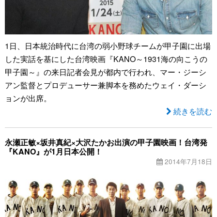
1日、日本統治時代に台湾の弱小野球チームが甲子園に出場
した実話を基にした台湾映画『KANO～1931海の向こうの
甲子園～』の来日記者会見が都内で行われ、マー・ジーシ
アン監督とプロデューサー兼脚本を務めたウェイ・ダーシ
ョンが出席。
続きを読む
永瀬正敏×坂井真紀×大沢たかお出演の甲子園映画！台湾発
『KANO』が1月日本公開！
2014年7月18日