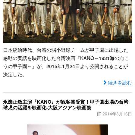
日本統治時代、台湾の弱小野球チームが甲子園に出場した
感動の実話を映画化した台湾映画『KANO～1931海の向こ
うの甲子園～』が、2015年1月24日より公開されることが
決定した。
続きを読む
永瀬正敏主演『KANO』が観客賞受賞！甲子園出場の台湾
球児の活躍を映画化-大阪アジアン映画祭
2014年3月16日