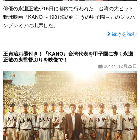
俳優の永瀬正敏が15日に都内で行われた、台湾の大ヒット
野球映画『KANO ～1931海の向こうの甲子園～』のジャパ
ンプレミアに出席した。
続きを読む
王貞治お墨付き！『KANO』台湾代表を甲子園に導く永瀬
正敏の鬼監督ぶりを映像で！
2014年12月22日