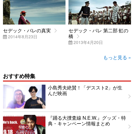
セデック・バレの真実
セデック・バレ 第二部 虹の
橋
2014年8月23日
2013年4月20日
もっと見る »
おすすめ特集
小島秀夫絶賛！「デススト2」が生
んだ映画
『踊る大捜査線 N.E.W.』グッズ・特
典・キャンペーン情報まとめ