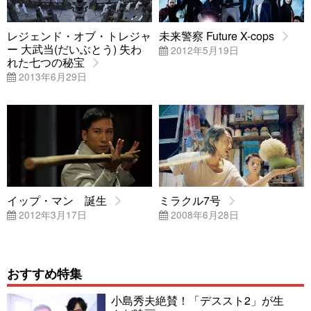
レジェンド・オブ・トレジャ
未来警察 Future X-cops
ー 大武当(だいぶとう) 失わ
2012年5月19日
れた七つの秘宝
2013年6月29日
イップ・マン 誕生
ミラクル7号
2012年3月17日
2008年6月28日
おすすめ特集
小島秀夫絶賛！「デススト2」が生