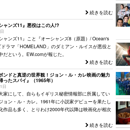
続きを読む
シャンズ11』悪役はこの人!?
8日
ャンズ11』こと『オーシャンズ8（原題）/ Ocean's
ビドラマ「HOMELAND」のダミアン・ルイスが悪役と
だという。EW.comが報じた。
続きを読む
ボンドと真逆の世界観！ジョン・ル・カレ映画の魅力
帰ったスパイ』（1965年）
11日
大家にして、自らもイギリス秘密情報部に所属してい
ジョン・ル・カレ。1961年に小説家デビューを果たし
化作品も多く、とりわけ2000年代以降は映画化が相次
続きを読む