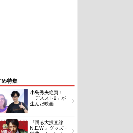
すめ特集
小島秀夫絶賛！
「デススト2」が
生んだ映画
『踊る大捜査線
N.E.W.』グッズ・