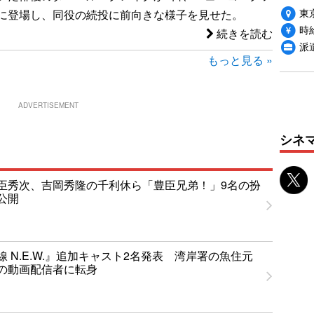
東
に登場し、同役の続投に前向きな様子を見せた。
時給
続きを読む
派
もっと見る »
ADVERTISEMENT
シネ
臣秀次、吉岡秀隆の千利休ら「豊臣兄弟！」9名の扮
公開
 N.E.W.』追加キャスト2名発表 湾岸署の魚住元
の動画配信者に転身