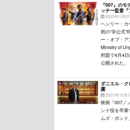
『007』の
ッチー監督『
2025年1月3
ヘンリー・カ
初の“非公式
ー・オブ・アン
Ministry o
邦題で4月4
公開された。
ダニエル・ク
露
2021年10月
映画『007
ンド役を卒業
ムズ・ボンド