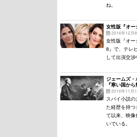
ね。
女性版『オー
2016年12月
女性版『オーシ
8』で、テレ
して出演交渉中
ジェームズ・
『寒い国から
2016年11月
スパイ小説の
た経歴を持つ
て以来、映像
いでいる。