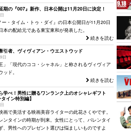
延期の『007』新作、日本公開は11月20日に決定！
1日
／ノー・タイム・トゥ・ダイ』の日本公開日が11月20日
日本の配給元である東宝東和が発表した。
続きを読む
牽引者、ヴィヴィアン・ウエストウッド
29日
王」「現代のココ・シャネル」と称されるヴィヴィア
ウッド。
続きを読む
ら学べ！男性に贈るワンランク上のオシャレギフト
ンタイン特別編】
1日
映画で美活する映画美容ライターの此花さくやです。
ンタインの時期が到来。女性にとって、バレンタイ
ず、男性へのプレゼント選びは悩ましいものですよ