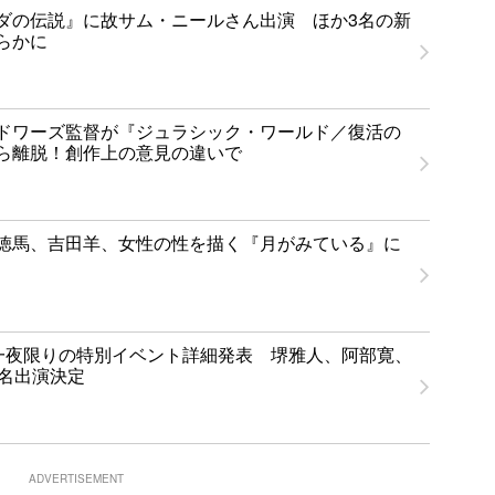
ダの伝説』に故サム・ニールさん出演 ほか3名の新
らかに
ドワーズ監督が『ジュラシック・ワールド／復活の
ら離脱！創作上の意見の違いで
徳馬、吉田羊、女性の性を描く『月がみている』に
T」一夜限りの特別イベント詳細発表 堺雅人、阿部寛、
1名出演決定
ADVERTISEMENT