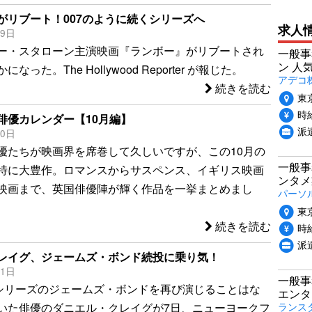
がリブート！007のように続くシリーズへ
求人
29日
ー・スタローン主演映画『ランボー』がリブートされ
一般事
ン 人
なった。The Hollywood Reporter が報じた。
アデコ
続きを読む
東
時給
俳優カレンダー【10月編】
派
20日
優たちが映画界を席巻して久しいですが、この10月の
一般事
特に大豊作。ロマンスからサスペンス、イギリス映画
ンタメ
映画まで、英国俳優陣が輝く作品を一挙まとめまし
パーソ
東
続きを読む
時給
派
レイグ、ジェームズ・ボンド続投に乗り気！
11日
一般事
』シリーズのジェームズ・ボンドを再び演じることはな
エンタ
ランス
いた俳優のダニエル・クレイグが7日、ニューヨークフ