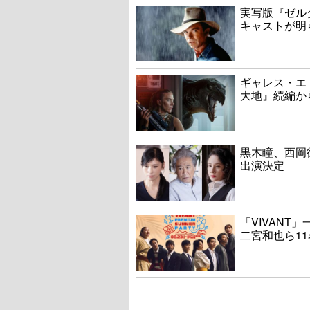
実写版『ゼル
キャストが明
ギャレス・エ
大地』続編か
黒木瞳、西岡
出演決定
「VIVAN
二宮和也ら1