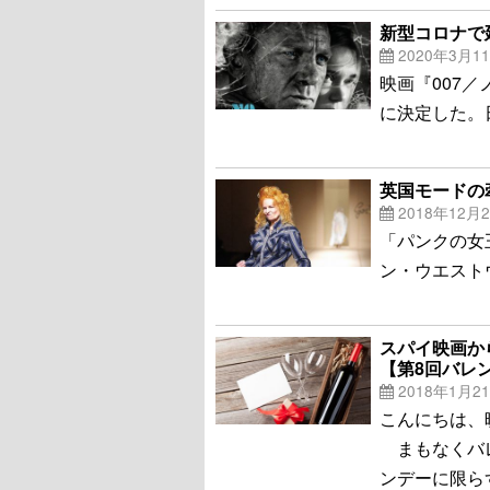
新型コロナで
2020年3月1
映画『007
に決定した。
英国モードの
2018年12月
「パンクの女
ン・ウエスト
スパイ映画か
【第8回バレ
2018年1月2
こんにちは、
まもなくバレ
ンデーに限ら