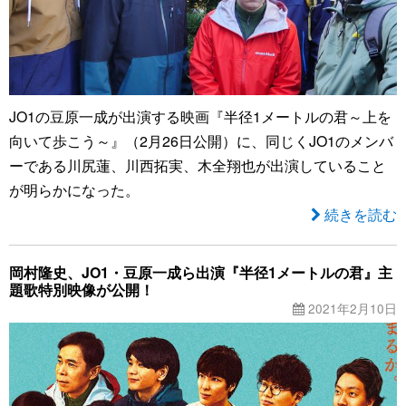
JO1の豆原一成が出演する映画『半径1メートルの君～上を
向いて歩こう～』（2月26日公開）に、同じくJO1のメンバ
ーである川尻蓮、川西拓実、木全翔也が出演していること
が明らかになった。
続きを読む
岡村隆史、JO1・豆原一成ら出演『半径1メートルの君』主
題歌特別映像が公開！
2021年2月10日