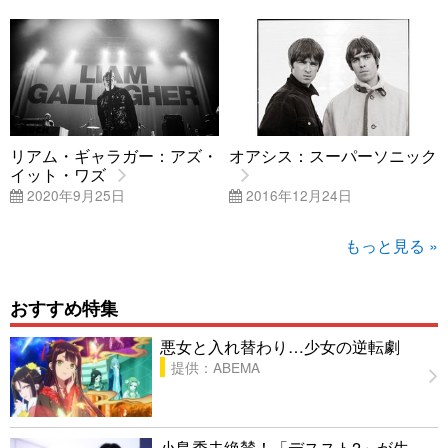
リアム・ギャラガー：アズ・
オアシス：スーパーソニック
イット・ワズ
2020年9月25日
2016年12月24日
もっと見る »
おすすめ特集
悪女と入れ替わり…少女の逆転劇
提供：ABEMA
小島秀夫絶賛！「デススト2」が生