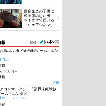
困窮家庭の子供に
映画館の思い出
を！寄付で届ける
「シェアシネマ」
情報
提供：
合職/エンタメ企画職/ゲーム・エン
lott
京都
330万円～
社員
詳細
アコンサルタント「業界未経験歓
ゲーム・エンタメ
社サーチフィールド
京都