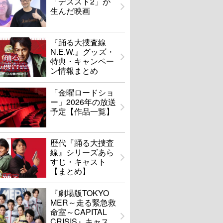
「デススト2」が
生んだ映画
『踊る大捜査線
N.E.W.』グッズ・
特典・キャンペー
ン情報まとめ
「金曜ロードショ
ー」2026年の放送
予定【作品一覧】
歴代『踊る大捜査
線』シリーズあら
すじ・キャスト
【まとめ】
『劇場版TOKYO
MER～走る緊急救
命室～CAPITAL
CRISIS』キャス