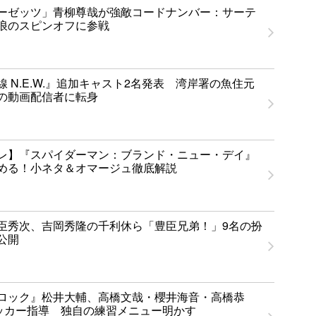
ーゼッツ」青柳尊哉が強敵コードナンバー：サーテ
浪のスピンオフに参戦
 N.E.W.』追加キャスト2名発表 湾岸署の魚住元
の動画配信者に転身
レ】『スパイダーマン：ブランド・ニュー・デイ』
める！小ネタ＆オマージュ徹底解説
臣秀次、吉岡秀隆の千利休ら「豊臣兄弟！」9名の扮
公開
ロック』松井大輔、高橋文哉・櫻井海音・高橋恭
ッカー指導 独自の練習メニュー明かす