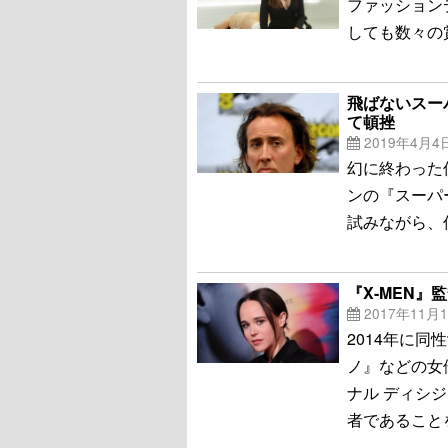
ファッション
しても数々の
飛ばないスー
て頓挫
2019年4月4
幻に終わった
ンの『スーパ
試みながら、
『X-MEN
2017年11月
2014年に
ノ』などの女優
ナル ディシ
者であることを