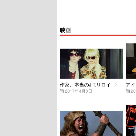
映画
作家、本当のJ.T.リロイ
アイ
2017年4月8日
20