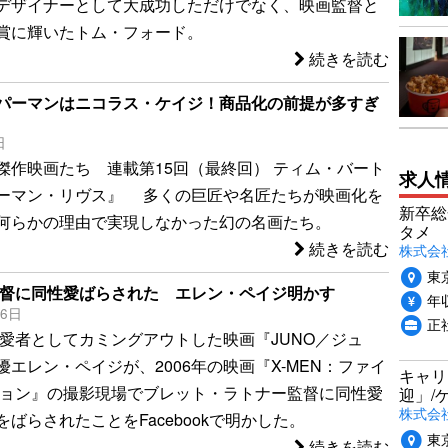
デザイナーとして大成功しただけでなく、映画監督と
賞に輝いたトム・フォード。
続きを読む
パーマンはニコラス・ケイジ！商品化の前提が多すぎ
日
傑作映画たち 連載第15回（最終回） ティム・バート
求人
ーマン・リヴス』 多くの巨匠や名匠たちが映画化を
新卒総
何らかの理由で実現しなかった幻の名画たち。
タメ
続きを読む
株式会社P
東
』監督に同性愛ばらされた エレン・ペイジ明かす
年収
16日
正
同性愛者としてカミングアウトした映画『JUNO／ジュ
エレン・ペイジが、2006年の映画『X-MEN：ファイ
キャリ
ジョン』の撮影現場でブレット・ラトナー監督に同性愛
迎」/
株式会
ばらされたことをFacebookで明かした。
東
続きを読む