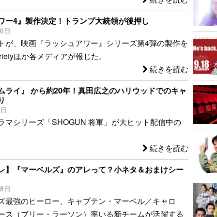
ワー4』製作決定！トランプ大統領が後押し
26日
トが、映画『ラッシュアワー』シリーズ第4弾の製作を
rietyほか各メディアが報じた。
続きを読む
ムライ』 から約20年！真田広之のハリウッドでのキャ
り
8日
ラマシリーズ「SHOGUN 将軍」が大ヒット配信中の
続きを読む
レ】『マーベルズ』のアレって？小ネタ＆おまけシー
18日
ズ最強のヒーロー、キャプテン・マーベル／キャロ
ース（ブリー・ラーソン）率いる新チームが活躍する