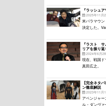
『ラッシュア
2025年11月
米パラマウン
決定した。Va
『ラスト サ
リアを振り返
2024年6月2
現在、戦国ド
真田広之。
【完全ネタバ
ン徹底解説
2023年11月
アベンジャー
ル・ダンヴァ