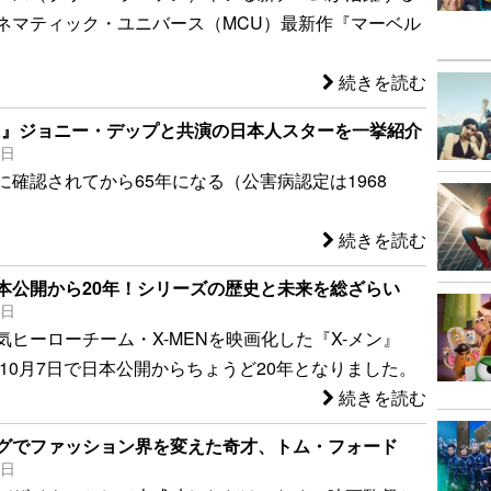
ネマティック・ユニバース（MCU）最新作『マーベル
続きを読む
ATA』ジョニー・デップと共演の日本人スターを一挙紹介
6日
に確認されてから65年になる（公害病認定は1968
続きを読む
日本公開から20年！シリーズの歴史と未来を総ざらい
7日
気ヒーローチーム・X-MENを映画化した『X-メン』
、10月7日で日本公開からちょうど20年となりました。
続きを読む
グでファッション界を変えた奇才、トム・フォード
2日