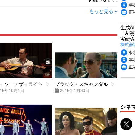
年収
もっと見る »
正
生成A
「AI
実績/A
株式会社
東
年収
正
・ソー・ザ・ライト
ブラック・スキャンダル
16年10月1日
2016年1月30日
シネ