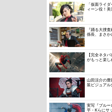
「仮面ライダ
ィーン役！美
『踊る大捜査線
係長、まさか
【完全ネタバ
がもっと楽し
山田涼介の豊
装ビジュアル
実写『ブルー
平・Kらにサ