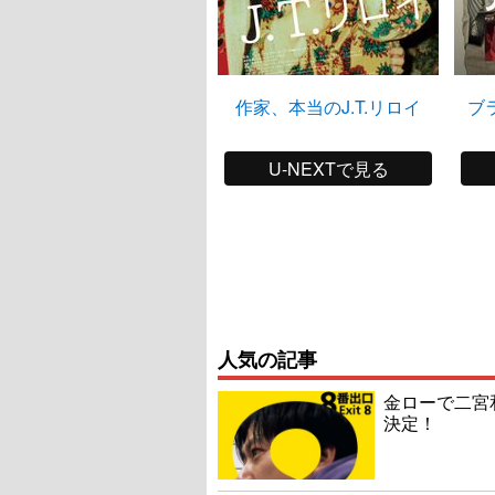
作家、本当のJ.T.リロイ
ブ
U-NEXTで見る
人気の記事
金ローで二宮
決定！