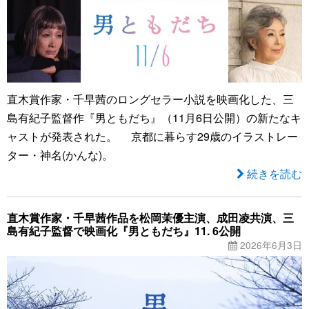
直木賞作家・千早茜のロングセラー小説を映画化した、三
島有紀子監督作『男ともだち』（11月6日公開）の新たなキ
ャストが発表された。 京都に暮らす29歳のイラストレー
ター・神名(かんな)。
続きを読む
直木賞作家・千早茜作品を松岡茉優主演、成田凌共演、三
島有紀子監督で映画化『男ともだち』11. 6公開
2026年6月3日