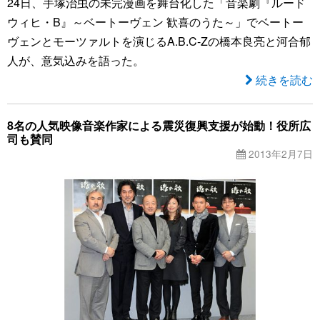
24日、手塚治虫の未完漫画を舞台化した「音楽劇『ルード
ウィヒ・B』～ベートーヴェン 歓喜のうた～」でベートー
ヴェンとモーツァルトを演じるA.B.C-Zの橋本良亮と河合郁
人が、意気込みを語った。
続きを読む
8名の人気映像音楽作家による震災復興支援が始動！役所広
司も賛同
2013年2月7日