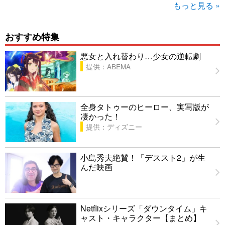
もっと見る »
おすすめ特集
悪女と入れ替わり…少女の逆転劇
提供：ABEMA
全身タトゥーのヒーロー、実写版が
凄かった！
提供：ディズニー
小島秀夫絶賛！「デススト2」が生
んだ映画
Netflixシリーズ「ダウンタイム」キ
ャスト・キャラクター【まとめ】