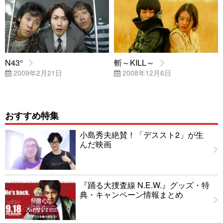
N43°
斬～KILL～
2009年2月21日
2008年12月6日
おすすめ特集
小島秀夫絶賛！「デススト2」が生
んだ映画
『踊る大捜査線 N.E.W.』グッズ・特
典・キャンペーン情報まとめ