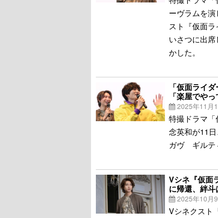
ーヴラムを演
スト『仮面ラ
いさつに出席
かした。
「仮面ライダ
「楽屋でやっ
2025年11月
特撮ドラマ「
念英和が11
ガヴ ギルテ
Vシネ『仮面
に帰還、絆斗
2025年10月
Vシネクスト