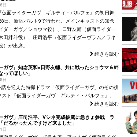
28日
『仮面ライダーガヴ ギルティ・パルフェ』の初日舞
28日、新宿バルト9で行われ、メインキャストの知念
イダーガヴ／ショウマ役）、日野友輔（仮面ライダー
木田絆斗役）、庄司浩平（仮面ライダーヴラム／ラキ
役）が出席。
続きを読む
ーガヴ』知念英和×日野友輔、共に戦ったショウマ＆絆
なってほしい」
28日
終話を迎えた特撮ドラマ「仮面ライダーガヴ」のその後
クスト『仮面ライダーガヴ ギルティ・パルフェ』。
続きを読む
ーガヴ」庄司浩平、Vシネ完成披露に急きょ参戦 ラ
「だるかったんですけど来ました」
11日
仮面ライダーガヴ」でラキア・アマルガ／仮面ライダ