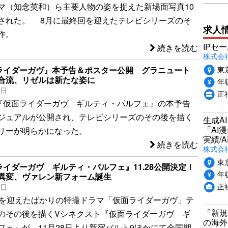
マ（知念英和）ら主要人物の姿を捉えた新場面写真10
された。 8月に最終回を迎えたテレビシリーズのそ
求人
作。
IPセ
続きを読む
株式会
東
ライダーガヴ』本予告＆ポスター公開 グラニュート
合流、リゼルは新たな姿に
年収
1日
正
『仮面ライダーガヴ ギルティ・パルフェ』の本予告
ジュアルが公開され、テレビシリーズのその後を描く
生成A
「AI
リーが明らかになった。
実績/A
続きを読む
株式会社
東
ライダーガヴ ギルティ・パルフェ』11.28公開決定！
年収
異変、ヴァレン新フォーム誕生
正
1日
回を迎えたばかりの特撮ドラマ「仮面ライダーガヴ」テ
「新規
のその後を描くVシネクスト『仮面ライダーガヴ ギ
の海外
フェ』が、11月28日より新宿バルト9ほかにて全国期