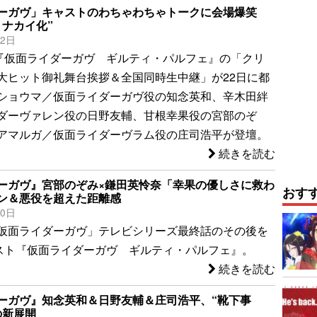
ーガヴ」キャストのわちゃわちゃトークに会場爆笑
トナカイ化”
22日
『仮面ライダーガヴ ギルティ・パルフェ』の「クリ
大ヒット御礼舞台挨拶＆全国同時生中継」が22日に都
ショウマ／仮面ライダーガヴ役の知念英和、辛木田絆
ダーヴァレン役の日野友輔、甘根幸果役の宮部のぞ
アマルガ／仮面ライダーヴラム役の庄司浩平が登壇。
続きを読む
ーガヴ』宮部のぞみ×鎌田英怜奈「幸果の優しさに救わ
おす
ン＆悪役を超えた距離感
30日
仮面ライダーガヴ」テレビシリーズ最終話のその後を
スト『仮面ライダーガヴ ギルティ・パルフェ』。
続きを読む
ーガヴ』知念英和＆日野友輔＆庄司浩平、“靴下事
の新展開