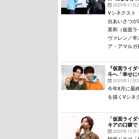
2025年11月
Vシネクスト
台あいさつが
英和（仮面ラ
ヴァレン／辛
ア・アマルガ
『仮面ライダ
斗へ「幸せに
2025年11月
今年8月に最
を描くVシネ
「仮面ライダ
キアの口癖で
2025年11月
特撮ドラマ「