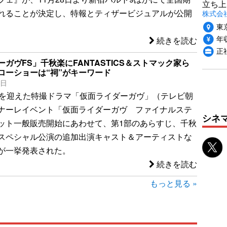
立ち上
れることが決定し、特報とティザービジュアルが公開
株式会社P
東
年収
続きを読む
正社
ガヴFS」千秋楽にFANTASTICS＆ストマック家ら
ローショーは“祠”がキーワード
1日
回を迎えた特撮ドラマ「仮面ライダーガヴ」（テレビ朝
ナーレイベント「仮面ライダーガヴ ファイナルステ
シネ
ット一般販売開始にあわせて、第1部のあらすじ、千秋
スペシャル公演の追加出演キャスト＆アーティストな
が一挙発表された。
続きを読む
もっと見る »