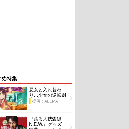
すめ特集
悪女と入れ替わ
り…少女の逆転劇
提供：ABEMA
『踊る大捜査線
N.E.W.』グッズ・