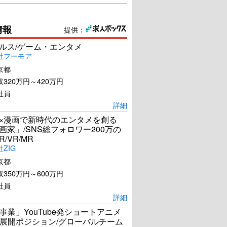
情報
提供：
ールス/ゲーム・エンタメ
社フーモア
京都
320万円～420万円
社員
詳細
I×漫画で新時代のエンタメを創る
漫画家」/SNS総フォロワー200万の
R/VR/MR
ZIG
京都
350万円～600万円
社員
詳細
事業」YouTube発ショートアニメ
展開ポジション/グローバルチーム