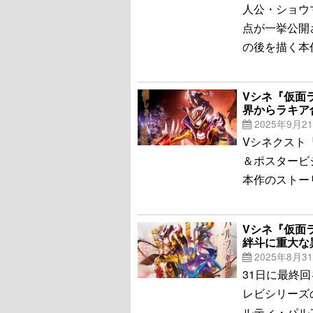
人公・ショウ
点が一挙公開
の後を描く本
Vシネ『仮面
界からラキア
2025年9月2
Vシネクスト
＆ポスタービ
本作のストー
Vシネ『仮面
絆斗に重大な
2025年8月3
31日に最終
レビシリーズ
ルティ・パル