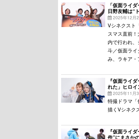
「仮面ライダ
日野友輔は“
2025年12月
Vシネクスト
スマス直前！
内で行われ、
斗／仮面ライ
み、ラキア・
『仮面ライダ
れた」ヒロイ
2025年11月
特撮ドラマ「
描くVシネク
『仮面ライダ
件”にまさか