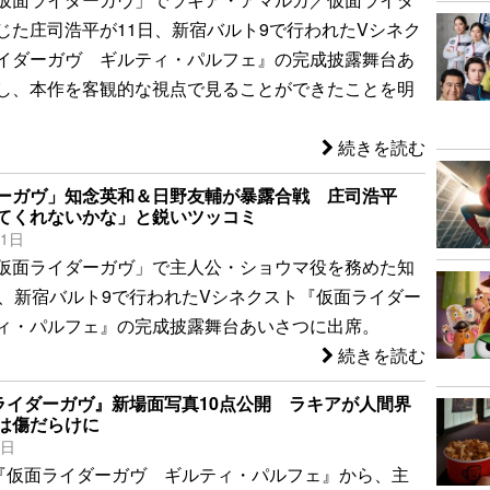
じた庄司浩平が11日、新宿バルト9で行われたVシネク
イダーガヴ ギルティ・パルフェ』の完成披露舞台あ
し、本作を客観的な視点で見ることができたことを明
続きを読む
ーガヴ」知念英和＆日野友輔が暴露合戦 庄司浩平
てくれないかな」と鋭いツッコミ
11日
仮面ライダーガヴ」で主人公・ショウマ役を務めた知
日、新宿バルト9で行われたVシネクスト『仮面ライダー
ィ・パルフェ』の完成披露舞台あいさつに出席。
続きを読む
ライダーガヴ』新場面写真10点公開 ラキアが人間界
は傷だらけに
9日
『仮面ライダーガヴ ギルティ・パルフェ』から、主