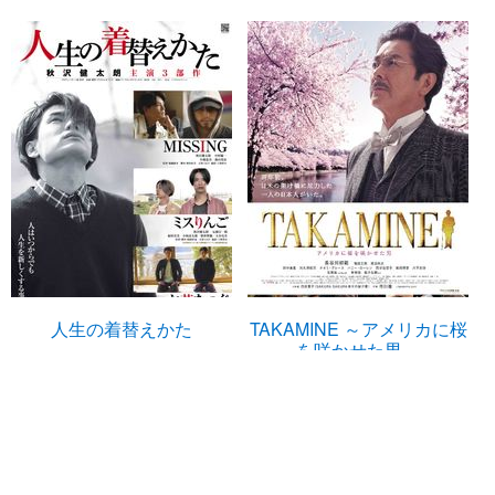
人生の着替えかた
TAKAMINE ～アメリカに桜
を咲かせた男～
U-NEXTで見る
U-NEXTで見る
篠田三郎