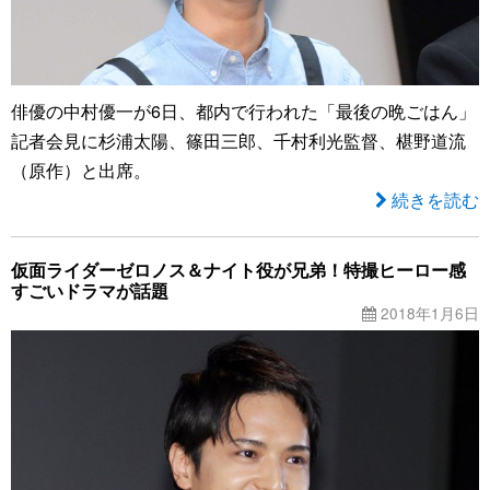
俳優の中村優一が6日、都内で行われた「最後の晩ごはん」
記者会見に杉浦太陽、篠田三郎、千村利光監督、椹野道流
（原作）と出席。
続きを読む
仮面ライダーゼロノス＆ナイト役が兄弟！特撮ヒーロー感
すごいドラマが話題
2018年1月6日