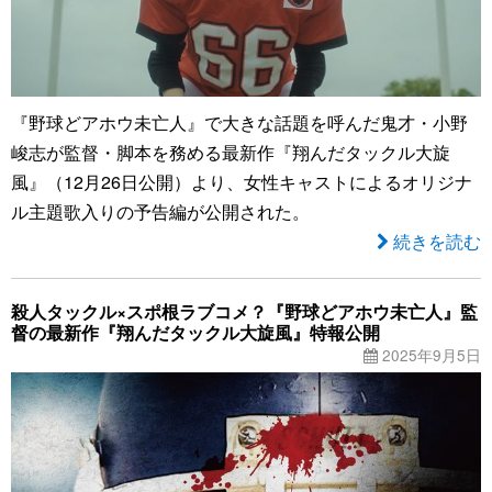
『野球どアホウ未亡人』で大きな話題を呼んだ鬼才・小野
峻志が監督・脚本を務める最新作『翔んだタックル大旋
風』（12月26日公開）より、女性キャストによるオリジナ
ル主題歌入りの予告編が公開された。
続きを読む
殺人タックル×スポ根ラブコメ？『野球どアホウ未亡人』監
督の最新作『翔んだタックル大旋風』特報公開
2025年9月5日