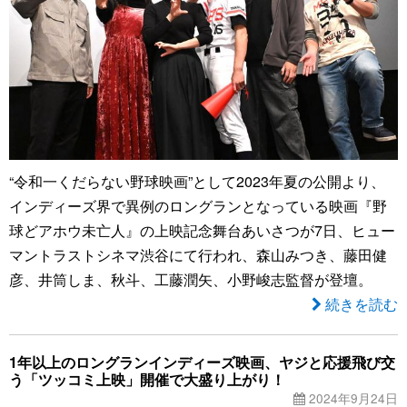
“令和一くだらない野球映画”として2023年夏の公開より、
インディーズ界で異例のロングランとなっている映画『野
球どアホウ未亡人』の上映記念舞台あいさつが7日、ヒュー
マントラストシネマ渋谷にて行われ、森山みつき、藤田健
彦、井筒しま、秋斗、工藤潤矢、小野峻志監督が登壇。
続きを読む
1年以上のロングランインディーズ映画、ヤジと応援飛び交
う「ツッコミ上映」開催で大盛り上がり！
2024年9月24日