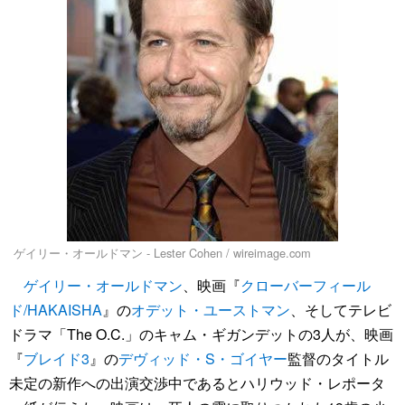
ゲイリー・オールドマン - Lester Cohen / wireimage.com
ゲイリー・オールドマン
、映画『
クローバーフィール
ド/HAKAISHA
』の
オデット・ユーストマン
、そしてテレビ
ドラマ「The O.C.」のキャム・ギガンデットの3人が、映画
『
ブレイド3
』の
デヴィッド・S・ゴイヤー
監督のタイトル
未定の新作への出演交渉中であるとハリウッド・レポータ