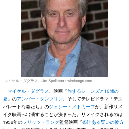
マイケル・ダグラス - Jim Spellman / wireimage.com
マイケル・ダグラス
、映画『
旅するジーンズと16歳の
夏
』の
アンバー・タンブリン
、そしてテレビドラマ「デス
パレートな妻たち」の
ジェシー・メトカーフ
が、新作リメ
イク映画へ出演することが決まった。リメイクされるのは
1956年の
フリッツ・ラング
監督映画『
条理ある疑いの彼方