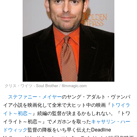
クリス・ワイツ - Soul Brother / filmmagic.com
ステファニー・メイヤー
のヤング・アダルト・ヴァンパ
イア小説を映画化して全米で大ヒット中の映画『
トワイラ
イト～初恋～
』続編の監督が決まるかもしれない。『トワ
イライト～初恋～』でメガホンを取った
キャサリン・ハー
ドウィック
監督の降板をいち早く伝えたDeadline