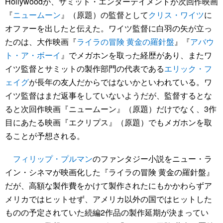
Hollywoodが、サミット・エンターテイメントが次回作映画
『
ニュームーン
』（原題）の監督として
クリス・ワイツ
に
オファーを出したと伝えた。ワイツ監督に白羽の矢が立っ
たのは、大作映画『
ライラの冒険 黄金の羅針盤
』『
アバウ
ト・ア・ボーイ
』でメガホンを取った経歴があり、またワ
イツ監督とサミットの製作部門の代表である
エリック・フ
ェイグ
が長年の友人だからではないかといわれている。ワ
イツ監督はまだ返事をしていないようだが、監督するとな
ると次回作映画『ニュームーン』（原題）だけでなく、3作
目にあたる映画『エクリプス』（原題）でもメガホンを取
ることが予想される。
フィリップ・プルマン
のファンタジー小説をニュー・ラ
イン・シネマが映画化した『ライラの冒険 黄金の羅針盤』
だが、高額な製作費をかけて製作されたにもかかわらずア
メリカではヒットせず、アメリカ以外の国ではヒットした
ものの予定されていた続編2作品の製作延期が決まってい