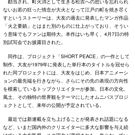
勘当され、町火消として生きる松吉への思いを忘れられ
ないお若の狂った情念が大火となって江戸の町を焼き尽く
すというストーリーは、大友の過去に発表したマンガ作品
「火之要鎮」とはまた別のものに仕上がっており、そうい
う意味でもファンは期待大。本作はいち早く、4月7日の特
別試写会でお披露目された。
同作は、プロジェクト「SHORT PEACE」の一作として
制作。大友が1979年に発表した単行本のタイトルを冠せら
れた同プロジェクトには、大友をはじめ、日本アニメーシ
ョンの最先端を行きながら、さらにその先の表現の方向性
を模索しているトップクリエイターが参加。日本の文化、
風土、その独特の世界観をテーマにしたオムニバスプロジ
ェクトとして、来年の公開が予定されている。
最近では新連載を立ち上げることが発表され話題になる
など、いまだ国内外のクリエイターに多大な影響を与え続