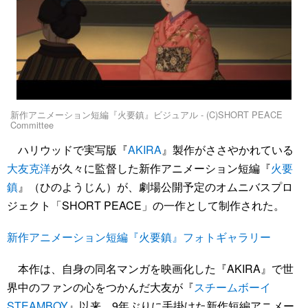
新作アニメーション短編『火要鎮』ビジュアル - (C)SHORT PEACE
Committee
ハリウッドで実写版『
AKIRA
』製作がささやかれている
大友克洋
が久々に監督した新作アニメーション短編『
火要
鎮
』（ひのようじん）が、劇場公開予定のオムニバスプロ
ジェクト「SHORT PEACE」の一作として制作された。
新作アニメーション短編『火要鎮』フォトギャラリー
本作は、自身の同名マンガを映画化した『AKIRA』で世
界中のファンの心をつかんだ大友が『
スチームボーイ
STEAMBOY
』以来、9年ぶりに手掛けた新作短編アニメー