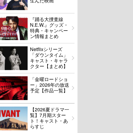
生んだ映画
『踊る大捜査線
N.E.W.』グッズ・
特典・キャンペー
ン情報まとめ
Netflixシリーズ
「ダウンタイム」
キャスト・キャラ
クター【まとめ】
「金曜ロードショ
ー」2026年の放送
予定【作品一覧】
【2026夏ドラマ一
覧】7月期スター
ト！キャスト・あ
らすじ