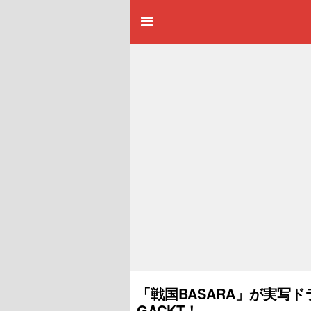
「戦国BASARA」が実写
GACKT！