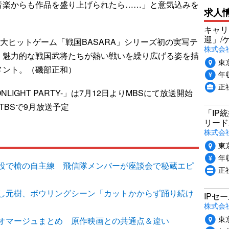
音楽からも作品を盛り上げられたら……」と意気込みを
求人
キャリ
迎」/
大ヒットゲーム「戦国BASARA」シリーズ初の実写テ
株式会
、魅力的な戦国武将たちが熱い戦いを繰り広げる姿を描
東
メント。（磯部正和）
年収
正
NLIGHT PARTY-」は7月12日よりMBSにて放送開始
-TBSで9月放送予定
「IP
リード
株式会社P
東
年収
役で槍の自主練 飛信隊メンバーが座談会で秘蔵エピ
正
し元樹、ボウリングシーン「カットかからず踊り続け
IPセ
株式会
東
オマージュまとめ 原作映画との共通点＆違い