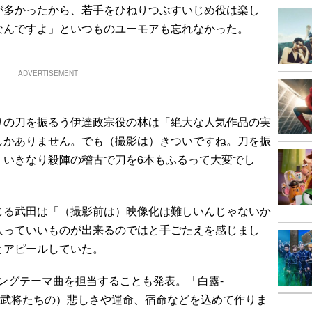
が多かったから、若手をひねりつぶすいじめ役は楽し
なんですよ」といつものユーモアも忘れなかった。
ADVERTISEMENT
の刀を振るう伊達政宗役の林は「絶大な人気作品の実
しかありません。でも（撮影は）きついですね。刀を振
、いきなり殺陣の稽古で刀を6本もふるって大変でし
る武田は「（撮影前は）映像化は難しいんじゃないか
入っていいものが出来るのではと手ごたえを感じまし
とアピールしていた。
ングテーマ曲を担当することも発表。「白露-
「（武将たちの）悲しさや運命、宿命などを込めて作りま