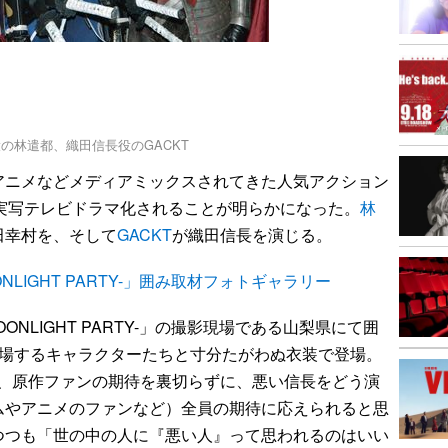
の林遣都、織田信長役のGACKT
ニメなどメディアミックスされてきた人気アクション
て実写テレビドラマ化されることが明らかになった。
林
田幸村を、そして
GACKT
が織田信長を演じる。
NLIGHT PARTY-」囲み取材フォトギャラリー
ONLIGHT PARTY-」の撮影現場である山梨県にて囲
登場するキャラクターたちと寸分たがわぬ衣装で登場。
中、原作ファンの期待を裏切らずに、悪い信長をどう演
ムやアニメのファンなど）全員の期待に応えられると思
つつも「世の中の人に『悪い人』って思われるのはいい