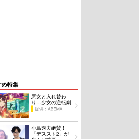
すめ特集
悪女と入れ替わ
り…少女の逆転劇
提供：ABEMA
小島秀夫絶賛！
「デススト2」が