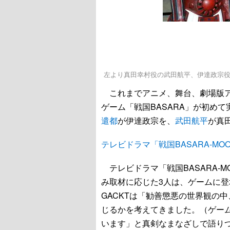
左より真田幸村役の武田航平、伊達政宗役
これまでアニメ、舞台、劇場版ア
ゲーム「戦国BASARA」が初め
遣都
が伊達政宗を、
武田航平
が真
テレビドラマ「戦国BASARA-MOO
テレビドラマ「戦国BASARA-MO
み取材に応じた3人は、ゲームに
GACKTは「勧善懲悪の世界観の
じるかを考えてきました。（ゲー
います」と真剣なまなざしで語り