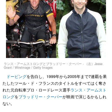
ランス・アームストロングとブラッドリー・クーパー - （左）Jesse
Grant / WireImage / Getty Images
ドーピング
を告白し、1999年から2005年まで7連覇を果
たしたツール・ド・フランスのタイトルをすべてはく奪さ
れた元自転車プロ・ロードレース選手
ランス・アームスト
ロング
を
ブラッドリー・クーパー
が映画で演じるかもしれ
ない。