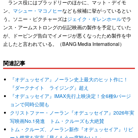
ランス役にはブラッドリーのほかに、マット・デイモ
ン、
マシュー・マコノヒー
なども候補に挙がっているとい
う。ソニー・ピクチャーズは
ジェイク・ギレンホール
でラ
ンス・アームストロングの伝記映画の製作を予定していた
が、ドーピング告白でイメージが悪くなったため製作を中
止したと言われている。（BANG Media International）
関連記事
『オデュッセイア』ノーラン史上最大のヒット作に！
『ダークナイト ライジング』超え
『オデュッセイア』IMAX先行上映決定！全6種9バージ
ョンで同時公開も
クリストファー・ノーラン『オデュッセイア』2026年実
写映画No.1発進 トム・クルーズも大絶賛
トム・クルーズ、ノーラン新作『オデュッセイア』リピ
ート鑑賞を宣言「早くもう一度観たい！」