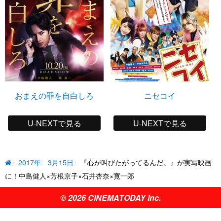
おまえの罪を自白しろ
ニセコイ
U-NEXTで見る
U-NEXTで見る
2017年
3月15日
『心が叫びたがってるんだ。』が実写映画
に！中島健人×芳根京子×石井杏奈×寛一郎
© 2026 CINEMATODAY Inc.