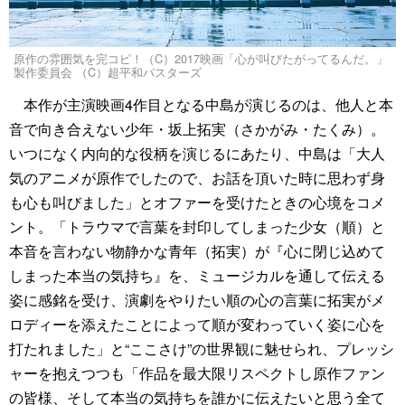
原作の雰囲気を完コピ！（C）2017映画「心が叫びたがってるんだ。」
製作委員会 （C）超平和バスターズ
本作が主演映画4作目となる中島が演じるのは、他人と本
音で向き合えない少年・坂上拓実（さかがみ・たくみ）。
いつになく内向的な役柄を演じるにあたり、中島は「大人
気のアニメが原作でしたので、お話を頂いた時に思わず身
も心も叫びました」とオファーを受けたときの心境をコメ
ント。「トラウマで言葉を封印してしまった少女（順）と
本音を言わない物静かな青年（拓実）が『心に閉じ込めて
しまった本当の気持ち』を、ミュージカルを通して伝える
姿に感銘を受け、演劇をやりたい順の心の言葉に拓実がメ
ロディーを添えたことによって順が変わっていく姿に心を
打たれました」と“ここさけ”の世界観に魅せられ、プレッシ
ャーを抱えつつも「作品を最大限リスペクトし原作ファン
の皆様、そして本当の気持ちを誰かに伝えたいと思う全て