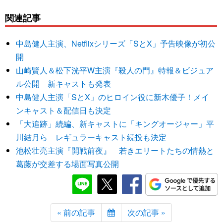
関連記事
中島健人主演、Netflixシリーズ「SとX」予告映像が初公
開
山崎賢人＆松下洸平W主演『殺人の門』特報＆ビジュア
ル公開 新キャストも発表
中島健人主演「SとX」のヒロイン役に新木優子！メイ
ンキャスト＆配信日も決定
「大追跡」続編、新キャストに「キングオージャー」平
川結月ら レギュラーキャスト続投も決定
池松壮亮主演『開戦前夜』 若きエリートたちの情熱と
葛藤が交差する場面写真公開
« 前の記事
次の記事 »