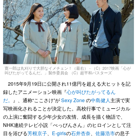
寛一郎は丸刈りで大胆なイメチェン！（最右） - （C）2017映画「心が
叫びたがってるんだ。」製作委員会 （C）超平和バスターズ
2015年9月19日に公開され11億円を超える大ヒットを記
録したアニメーション映画『
心が叫びたがってるん
だ。
』、通称“ここさけ”が
Sexy Zone
の
中島健人
主演で実
写映画化されることが決定した。高校行事でミュージカル
の上演に奮闘する少年少女の友情、成長を描く物語で、
NHK連続テレビ小説「べっぴんさん」のヒロインとして注
目を浴びる
芳根京子
、
E-girls
の
石井杏奈
、
佐藤浩市
の息子