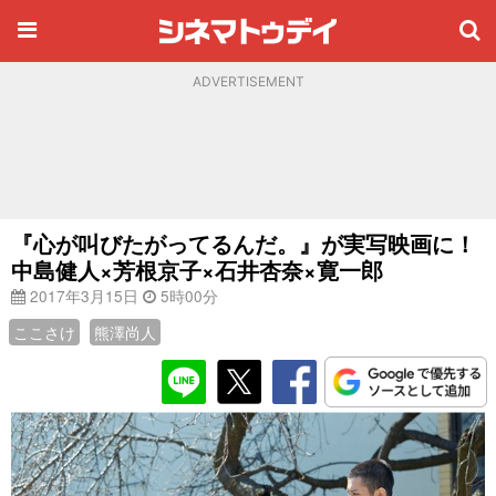
ADVERTISEMENT
『心が叫びたがってるんだ。』が実写映画に！
中島健人×芳根京子×石井杏奈×寛一郎
2017年3月15日
5時00分
ここさけ
熊澤尚人