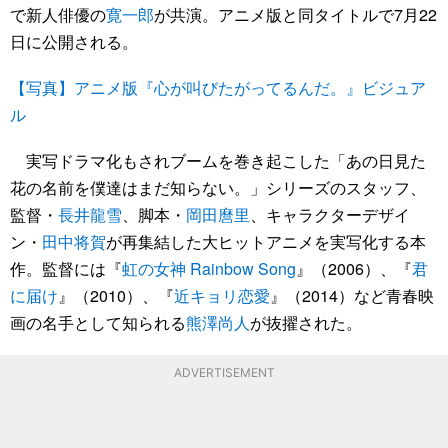
で新人俳優の
寛一郎
が共演。アニメ版と同タイトルで7月22
日に公開される。
【写真】アニメ版『心が叫びたがってるんだ。』ビジュア
ル
実写ドラマ化もされブームを巻き起こした「あの日見た
花の名前を僕達はまだ知らない。」シリーズのスタッフ、
監督・
長井龍雪
、脚本・
岡田麿里
、キャラクターデザイ
ン・
田中将賀
が再集結した大ヒットアニメを実写化する本
作。監督には『
虹の女神 Rainbow Song
』（2006）、『
君
に届け
』（2010）、『
近キョリ恋愛
』（2014）など青春映
画の名手として知られる
熊澤尚人
が抜擢された。
ADVERTISEMENT