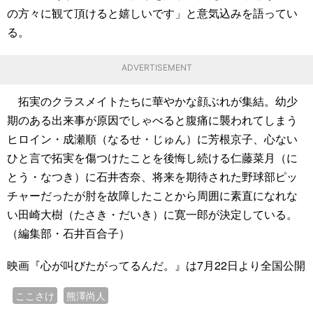
の方々に観て頂けると嬉しいです」と意気込みを語ってい
る。
ADVERTISEMENT
拓実のクラスメイトたちに華やかな顔ぶれが集結。幼少
期のある出来事が原因でしゃべると腹痛に襲われてしまう
ヒロイン・成瀬順（なるせ・じゅん）に芳根京子、心ない
ひと言で拓実を傷つけたことを後悔し続ける仁藤菜月（に
とう・なつき）に石井杏奈、将来を期待された野球部ピッ
チャーだったが肘を故障したことから周囲に素直になれな
い田崎大樹（たさき・だいき）に寛一郎が決定している。
（編集部・石井百合子）
映画『心が叫びたがってるんだ。』は7月22日より全国公開
ここさけ
熊澤尚人