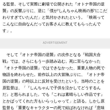
る監督。そして実際に劇場で公開された『オトナ帝国の逆
襲』の反響ぶりに、逆に「僕が“しんちゃん映画の形”にこだ
わりすぎていたんだ」と気付かされたという。「映画って
こんなに自由なんだってお客さんに教えてもらったんで
す」。
ADVERTISEMENT
そして『オトナ帝国の逆襲』の次作となる『戦国大合
戦』では、さらにもう一歩踏み込む。死に至らなかった
『オトナ帝国の逆襲』ではできなかった、重要人物の死で
物語を終わらせた。前作以上の大冒険ぶりに、『オトナ帝
国の逆襲』の時以上に反対を受けたという。当時のことを
原監督は、「『しんちゃんで子供を泣かしてどうするん
だ』と怒られました。でも『これは素晴らしい作品です』
とかばってくれた方もいらっしゃって」と語る。しかし原
監督も「重要なキャラクターの死で結ばれなければ『意味