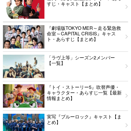
すじ・キャスト【まとめ】
『劇場版TOKYO MER～走る緊急救
命室～CAPITAL CRISIS』キャス
ト・あらすじ【まとめ】
「ラヴ上等」シーズン2メンバー
【一覧】
『トイ・ストーリー5』吹替声優・
キャラクター・あらすじ一覧【最新
情報まとめ】
実写『ブルーロック』キャスト【ま
とめ】