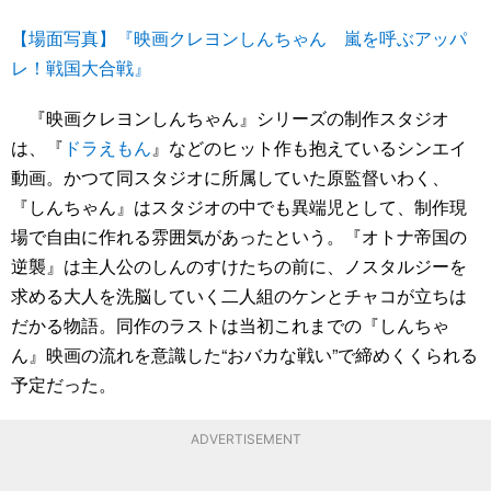
【場面写真】『映画クレヨンしんちゃん 嵐を呼ぶアッパ
レ！戦国大合戦』
『映画クレヨンしんちゃん』シリーズの制作スタジオ
は、『
ドラえもん
』などのヒット作も抱えているシンエイ
動画。かつて同スタジオに所属していた原監督いわく、
『しんちゃん』はスタジオの中でも異端児として、制作現
場で自由に作れる雰囲気があったという。『オトナ帝国の
逆襲』は主人公のしんのすけたちの前に、ノスタルジーを
求める大人を洗脳していく二人組のケンとチャコが立ちは
だかる物語。同作のラストは当初これまでの『しんちゃ
ん』映画の流れを意識した“おバカな戦い”で締めくくられる
予定だった。
ADVERTISEMENT