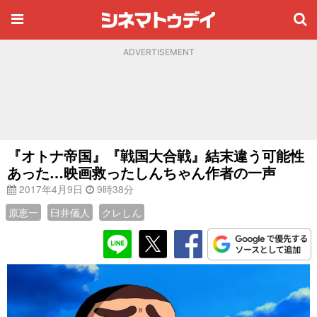
ADVERTISEMENT
『オトナ帝国』『戦国大合戦』結末違う可能性
あった…映画救ったしんちゃん作者の一声
2017年4月9日
9時38分
原恵一
臼井儀人
クレしん