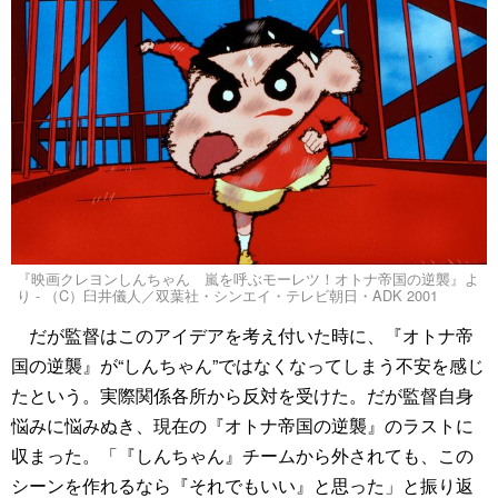
『映画クレヨンしんちゃん 嵐を呼ぶモーレツ！オトナ帝国の逆襲』よ
り - （C）臼井儀人／双葉社・シンエイ・テレビ朝日・ADK 2001
だが監督はこのアイデアを考え付いた時に、『オトナ帝
国の逆襲』が“しんちゃん”ではなくなってしまう不安を感じ
たという。実際関係各所から反対を受けた。だが監督自身
悩みに悩みぬき、現在の『オトナ帝国の逆襲』のラストに
収まった。「『しんちゃん』チームから外されても、この
シーンを作れるなら『それでもいい』と思った」と振り返