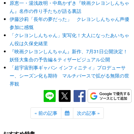
原恵一・湯浅政明・中島かずき『映画クレヨンしんちゃ
ん』名作の作り手たちが語る裏話
伊藤沙莉「長年の夢だった」 クレヨンしんちゃん声優
参加に感慨
「クレヨンしんちゃん」実写化！大人になったあいちゃ
ん役は久保史緒里
『映画クレヨンしんちゃん』新作、7月31日公開決定！
妖怪大集合の予告編＆ティザービジュアル公開
「超宇宙刑事ギャバン インフィニティ」プロデューサ
ー、シーズン化も期待 マルチバースで拡がる無限の世
界観
« 前の記事
次の記事 »
おすすめ特集