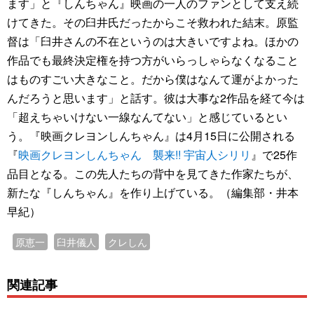
ます」と『しんちゃん』映画の一人のファンとして支え続
けてきた。その臼井氏だったからこそ救われた結末。原監
督は「臼井さんの不在というのは大きいですよね。ほかの
作品でも最終決定権を持つ方がいらっしゃらなくなること
はものすごい大きなこと。だから僕はなんて運がよかった
んだろうと思います」と話す。彼は大事な2作品を経て今は
「超えちゃいけない一線なんてない」と感じているとい
う。『映画クレヨンしんちゃん』は4月15日に公開される
『
映画クレヨンしんちゃん 襲来!! 宇宙人シリリ
』で25作
品目となる。この先人たちの背中を見てきた作家たちが、
新たな『しんちゃん』を作り上げている。（編集部・井本
早紀）
原恵一
臼井儀人
クレしん
関連記事