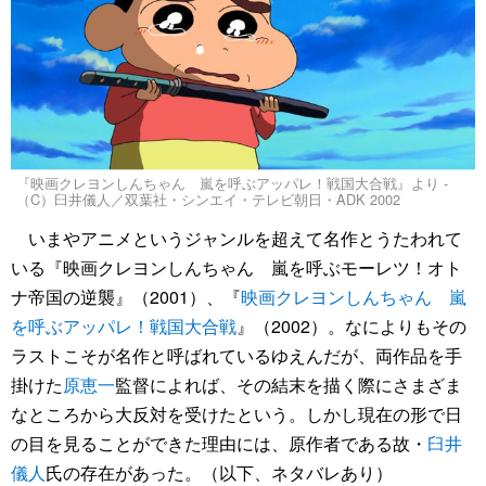
『映画クレヨンしんちゃん 嵐を呼ぶアッパレ！戦国大合戦』より -
（C）臼井儀人／双葉社・シンエイ・テレビ朝日・ADK 2002
いまやアニメというジャンルを超えて名作とうたわれて
いる『映画クレヨンしんちゃん 嵐を呼ぶモーレツ！オト
ナ帝国の逆襲』（2001）、『
映画クレヨンしんちゃん 嵐
を呼ぶアッパレ！戦国大合戦
』（2002）。なによりもその
ラストこそが名作と呼ばれているゆえんだが、両作品を手
掛けた
原恵一
監督によれば、その結末を描く際にさまざま
なところから大反対を受けたという。しかし現在の形で日
の目を見ることができた理由には、原作者である故・
臼井
儀人
氏の存在があった。（以下、ネタバレあり）