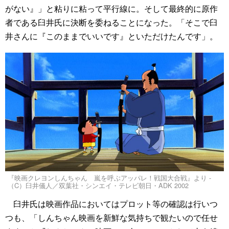
がない』」と粘りに粘って平行線に。そして最終的に原作
者である臼井氏に決断を委ねることになった。「そこで臼
井さんに『このままでいいです』といただけたんです」。
『映画クレヨンしんちゃん 嵐を呼ぶアッパレ！戦国大合戦』より -
（C）臼井儀人／双葉社・シンエイ・テレビ朝日・ADK 2002
臼井氏は映画作品においてはプロット等の確認は行いつ
つも、「しんちゃん映画を新鮮な気持ちで観たいので任せ