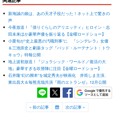
関連記事
新海誠の娘は、あの天才子役だった！ネット上で驚きの
声
今夜放送！『借りぐらしのアリエッティ』ヒロイン・志
田未来ほか豪華声優を振り返る【金曜ロードショー】
小栗旬が“史上最悪の汚職刑事”に 『シンデレラ』女優
＆三池崇史と劇薬タッグ『バッド・ルーテナント：トウ
キョウ』特報公開
地上波初放送！『ジュラシック・ワールド／復活の大
地』豪華すぎる吹替陣に注目【金曜ロードショー】
石井隆“幻の脚本”を城定秀夫が映画化 井筒しま主演、
東出昌大＆毎熊克哉共演『雨のエトランゼ』12月公開
« 前の記事
次の記事 »