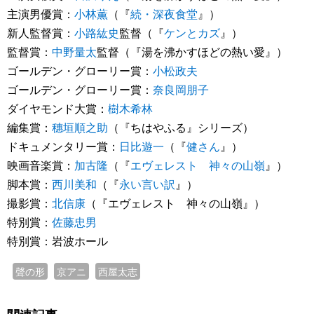
主演男優賞：
小林薫
（『
続・深夜食堂
』）
新人監督賞：
小路紘史
監督（『
ケンとカズ
』）
監督賞：
中野量太
監督（『湯を沸かすほどの熱い愛』）
ゴールデン・グローリー賞：
小松政夫
ゴールデン・グローリー賞：
奈良岡朋子
ダイヤモンド大賞：
樹木希林
編集賞：
穗垣順之助
（『ちはやふる』シリーズ）
ドキュメンタリー賞：
日比遊一
（『
健さん
』）
映画音楽賞：
加古隆
（『
エヴェレスト 神々の山嶺
』）
脚本賞：
西川美和
（『
永い言い訳
』）
撮影賞：
北信康
（『エヴェレスト 神々の山嶺』）
特別賞：
佐藤忠男
特別賞：岩波ホール
聲の形
京アニ
西屋太志