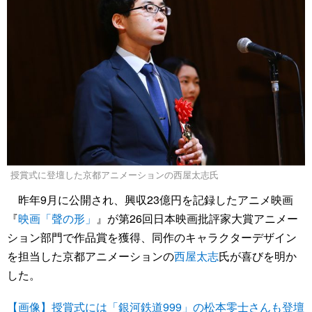
授賞式に登壇した京都アニメーションの西屋太志氏
昨年9月に公開され、興収23億円を記録したアニメ映画
『
映画「聲の形」
』が第26回日本映画批評家大賞アニメー
ション部門で作品賞を獲得、同作のキャラクターデザイン
を担当した京都アニメーションの
西屋太志
氏が喜びを明か
した。
【画像】授賞式には「銀河鉄道999」の松本零士さんも登壇