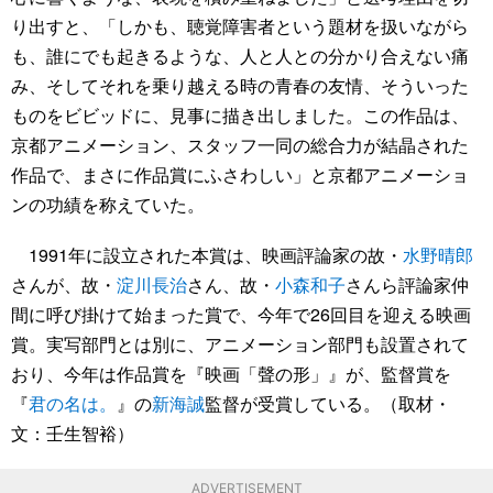
り出すと、「しかも、聴覚障害者という題材を扱いながら
も、誰にでも起きるような、人と人との分かり合えない痛
み、そしてそれを乗り越える時の青春の友情、そういった
ものをビビッドに、見事に描き出しました。この作品は、
京都アニメーション、スタッフ一同の総合力が結晶された
作品で、まさに作品賞にふさわしい」と京都アニメーショ
ンの功績を称えていた。
1991年に設立された本賞は、映画評論家の故・
水野晴郎
さんが、故・
淀川長治
さん、故・
小森和子
さんら評論家仲
間に呼び掛けて始まった賞で、今年で26回目を迎える映画
賞。実写部門とは別に、アニメーション部門も設置されて
おり、今年は作品賞を『映画「聲の形」』が、監督賞を
『
君の名は。
』の
新海誠
監督が受賞している。（取材・
文：壬生智裕）
ADVERTISEMENT