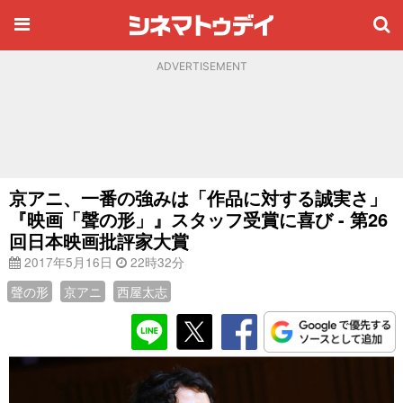
ADVERTISEMENT
京アニ、一番の強みは「作品に対する誠実さ」
『映画「聲の形」』スタッフ受賞に喜び - 第26
回日本映画批評家大賞
2017年5月16日
22時32分
聲の形
京アニ
西屋太志