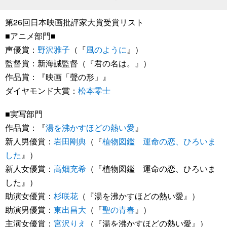
第26回日本映画批評家大賞受賞リスト
■アニメ部門■
声優賞：
野沢雅子
（『
風のように
』）
監督賞：新海誠監督（『君の名は。』）
作品賞：『映画「聲の形」』
ダイヤモンド大賞：
松本零士
■実写部門
作品賞：『
湯を沸かすほどの熱い愛
』
新人男優賞：
岩田剛典
（『
植物図鑑 運命の恋、ひろいま
した
』）
新人女優賞：
高畑充希
（『植物図鑑 運命の恋、ひろいま
した』）
助演女優賞：
杉咲花
（『湯を沸かすほどの熱い愛』）
助演男優賞：
東出昌大
（『
聖の青春
』）
主演女優賞：
宮沢りえ
（『湯を沸かすほどの熱い愛』）