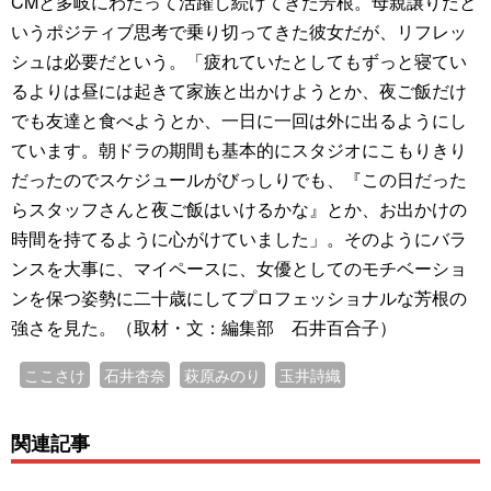
CMと多岐にわたって活躍し続けてきた芳根。母親譲りだと
いうポジティブ思考で乗り切ってきた彼女だが、リフレッ
シュは必要だという。「疲れていたとしてもずっと寝てい
るよりは昼には起きて家族と出かけようとか、夜ご飯だけ
でも友達と食べようとか、一日に一回は外に出るようにし
ています。朝ドラの期間も基本的にスタジオにこもりきり
だったのでスケジュールがびっしりでも、『この日だった
らスタッフさんと夜ご飯はいけるかな』とか、お出かけの
時間を持てるように心がけていました」。そのようにバラ
ンスを大事に、マイペースに、女優としてのモチベーショ
ンを保つ姿勢に二十歳にしてプロフェッショナルな芳根の
強さを見た。（取材・文：編集部 石井百合子）
ここさけ
石井杏奈
萩原みのり
玉井詩織
関連記事