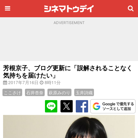
ADVERTISEMENT
芳根京子、ブログ更新に「誤解されることなく
気持ちを届けたい」
2017年7月16日
8時11分
ここさけ
石井杏奈
萩原みのり
玉井詩織