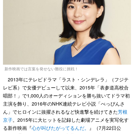
新作映画では言葉を発せない難役に挑戦！
2013年にテレビドラマ「ラスト・シンデレラ」（フジテ
レビ系）で女優デビューして以来、2015年「表参道高校合
唱部！」で1,000人のオーディションを勝ち抜いてドラマ初
主演を飾り、2016年のNHK連続テレビ小説「べっぴんさ
ん」でヒロインに抜擢されるなど快進撃を続けてきた
芳根
京子
。2015年に大ヒットを記録した劇場アニメを実写化す
る新作映画『
心が叫びたがってるんだ。
』（7月22日公