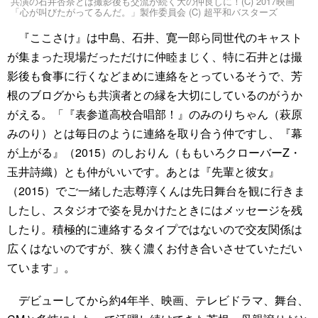
共演の石井杏奈とは撮影後も交流が続く大の仲良しに！(C) 2017映画
「心が叫びたがってるんだ。」製作委員会 (C) 超平和バスターズ
『ここさけ』は中島、石井、寛一郎ら同世代のキャスト
が集まった現場だっただけに仲睦まじく、特に石井とは撮
影後も食事に行くなどまめに連絡をとっているそうで、芳
根のブログからも共演者との縁を大切にしているのがうか
がえる。「『表参道高校合唱部！』のみのりちゃん（萩原
みのり）とは毎日のように連絡を取り合う仲ですし、『幕
が上がる』（2015）のしおりん（ももいろクローバーZ・
玉井詩織）とも仲がいいです。あとは『先輩と彼女』
（2015）でご一緒した志尊淳くんは先日舞台を観に行きま
したし、スタジオで姿を見かけたときにはメッセージを残
したり。積極的に連絡するタイプではないので交友関係は
広くはないのですが、狭く濃くお付き合いさせていただい
ています」。
デビューしてから約4年半、映画、テレビドラマ、舞台、