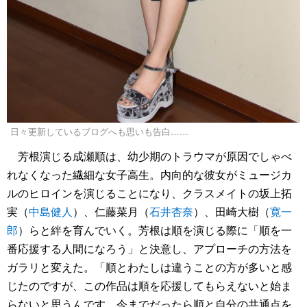
日々更新しているブログへも思いも告白……
芳根演じる成瀬順は、幼少期のトラウマが原因でしゃべ
れなくなった繊細な女子高生。内向的な彼女がミュージカ
ルのヒロインを演じることになり、クラスメイトの坂上拓
実（
中島健人
）、仁藤菜月（
石井杏奈
）、田崎大樹（
寛一
郎
）らと絆を育んでいく。芳根は順を演じる際に「順を一
番応援する人間になろう」と決意し、アプローチの方法を
ガラリと変えた。「順とわたしは違うことの方が多いと感
じたのですが、この作品は順を応援してもらえないと始ま
らないと思うんです。今までだったら順と自分の共通点を