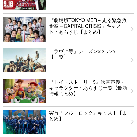
『劇場版TOKYO MER～走る緊急救
命室～CAPITAL CRISIS』キャス
ト・あらすじ【まとめ】
「ラヴ上等」シーズン2メンバー
【一覧】
『トイ・ストーリー5』吹替声優・
キャラクター・あらすじ一覧【最新
情報まとめ】
実写『ブルーロック』キャスト【ま
とめ】