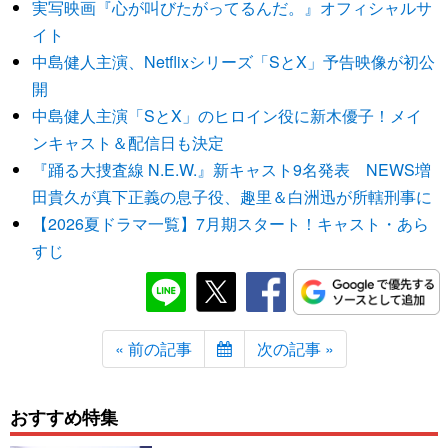
実写映画『心が叫びたがってるんだ。』オフィシャルサ
イト
中島健人主演、Netflixシリーズ「SとX」予告映像が初公
開
中島健人主演「SとX」のヒロイン役に新木優子！メイ
ンキャスト＆配信日も決定
『踊る大捜査線 N.E.W.』新キャスト9名発表 NEWS増
田貴久が真下正義の息子役、趣里＆白洲迅が所轄刑事に
【2026夏ドラマ一覧】7月期スタート！キャスト・あら
すじ
« 前の記事
次の記事 »
おすすめ特集