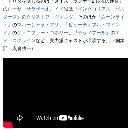
アリタを演じるのは『メイズ・ランナー2:砂漠の迷宮』
の
ローサ・サラザール
。イド役は『
イングロリアス・バス
ターズ
』の
クリストフ・ヴァルツ
、そのほか『
ムーンライ
ト
』の
マハーシャラ・アリ
、『
ビューティフル・マイン
ド
』の
ジェニファー・コネリー
、『
デッドプール
』の
エ
ド・スクライン
など、実力派キャストが出演する。（編集
部・入倉功一）