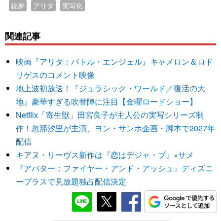
銃夢
アリタ
実写化
関連記事
映画『アリタ：バトル・エンジェル』キャメロン＆ロド
リゲスのコメント映像
地上波初放送！『ジュラシック・ワールド／復活の大
地』豪華すぎる吹替陣に注目【金曜ロードショー】
Netflix「寄生獣」田宮良子が主人公の実写シリーズ制
作！忽那汐里が主演、ヨン・サンホ企画・脚本で2027年
配信
キアヌ・リーヴス新作は『恋はデジャ・ブ』×サメ
『アバター：ファイヤー・アンド・アッシュ』ディズニ
ープラスで見放題独占配信決定