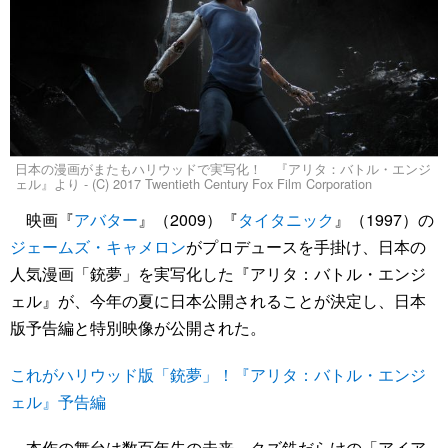
日本の漫画がまたもハリウッドで実写化！ 『アリタ：バトル・エンジ
ェル』より - (C) 2017 Twentieth Century Fox Film Corporation
映画『
アバター
』（2009）『
タイタニック
』（1997）の
ジェームズ・キャメロン
がプロデュースを手掛け、日本の
人気漫画「銃夢」を実写化した『アリタ：バトル・エンジ
ェル』が、今年の夏に日本公開されることが決定し、日本
版予告編と特別映像が公開された。
これがハリウッド版「銃夢」！『アリタ：バトル・エンジ
ェル』予告編
本作の舞台は数百年先の未来。クズ鉄だらけの「アイア