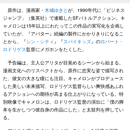
原作は、漫画家・
木城ゆきと
が、1990年代に「ビジネス
ジャンプ」（集英社）で連載したSFバトルアクション。キ
ャメロンは15年以上にわたってこの作品の実写化を企画し
ていたが、『アバター』続編の製作にかかりきりになるこ
とから、『
シン・シティ
』『
スパイキッズ
』の
ロバート・
ロドリゲス
監督にメガホンをたくした。
予告編は、主人公アリタが目覚めるシーンから始まる。
漫画文化へのリスペクトから、原作に忠実な姿で描写され
た、彼女の大きな瞳にも注目。キャメロンがプロデュース
した美しい未来描写、ロドリゲス監督らしい爽快感あふれ
るアクションへの期待が高まる仕上がりになっている。特
別映像でキャメロンは、ロドリゲス監督の演出に「僕の脚
本を生かしつつ彼自身の作品にした」と太鼓判を押してい
る。