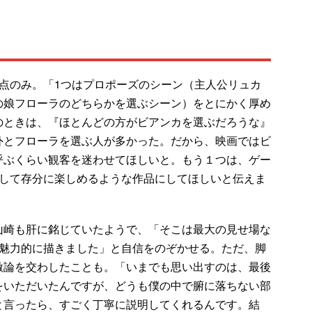
点のみ。「1つはプロポーズのシーン（主人公リュカ
の娘フローラのどちらかを選ぶシーン）をとにかく厚め
のときは、『ほとんどの方がビアンカを選ぶだろうな』
外とフローラを選ぶ人が多かった。だから、映画ではビ
呼ぶくらい観客を迷わせてほしいと。もう１つは、ゲー
として存分に楽しめるような作品にしてほしいと伝えま
崎も肝に銘じていたようで、「そこは最大の見せ場な
で魅力的に描きました」と自信をのぞかせる。ただ、脚
激論を交わしたことも。「いまでも思い出すのは、最後
をいただいたんですが、どうも僕の中で腑に落ちない部
と言ったら、すごく丁寧に説明してくれるんです。結