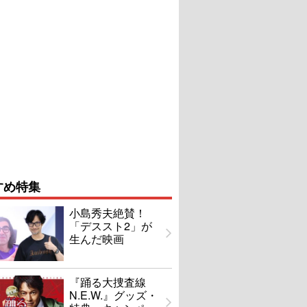
すめ特集
小島秀夫絶賛！
「デススト2」が
生んだ映画
『踊る大捜査線
N.E.W.』グッズ・