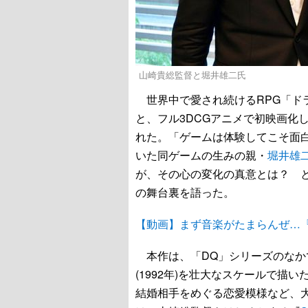
山崎貴総監督と堀井雄二氏
世界中で愛され続けるRPG「ド
と、フル3DCGアニメで初映画化
れた。「ゲームは体験してこそ面
いた同ゲームの生みの親・
堀井雄
が、その心の変化の真意とは？ 
の舞台裏を語った。
【動画】まず音楽がたまらんぜ…
本作は、「DQ」シリーズのなか
(1992年)を壮大なスケールで描
結婚相手をめぐる恋愛模様など、