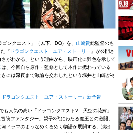
ラゴンクエスト」（以下、DQ）を、
山崎貴
総監督のも
した『
ドラゴンクエスト ユア・ストーリー
』が公開さ
白さがわかる」という理由から、映画化に難色を示して
二
は、今回自ら原作・監修として本作に携わっている
ときには深夜まで激論を交わしたという堀井と山崎がそ
『ドラゴンクエスト ユア・ストーリー』新予告
でも人気の高い「ドラゴンクエストV 天空の花嫁」
いた冒険ファンタジー。親子3代にわたる魔王との激闘、
大河ドラマのようなめくるめく物語が展開する。演出