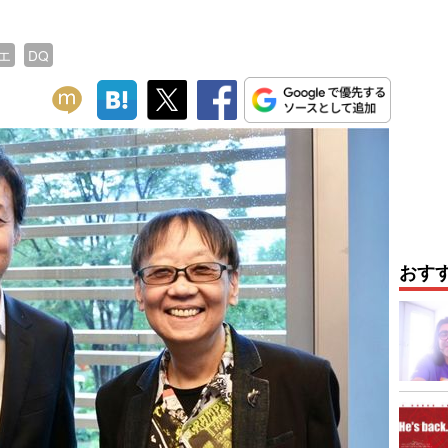
エ
DQ
おす