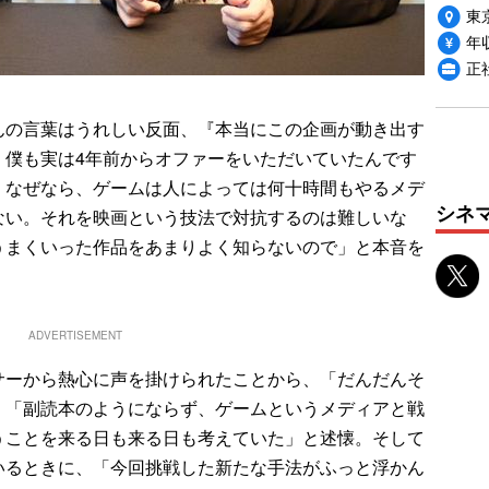
東
年収
正
の言葉はうれしい反面、『本当にこの企画が動き出す
。僕も実は4年前からオファーをいただいていたんです
。なぜなら、ゲームは人によっては何十時間もやるメデ
シネ
ない。それを映画という技法で対抗するのは難しいな
うまくいった作品をあまりよく知らないので」と本音を
ADVERTISEMENT
ーから熱心に声を掛けられたことから、「だんだんそ
、「副読本のようにならず、ゲームというメディアと戦
うことを来る日も来る日も考えていた」と述懐。そして
いるときに、「今回挑戦した新たな手法がふっと浮かん