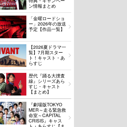
特典・キャンペー
ン情報まとめ
「金曜ロードショ
ー」2026年の放送
予定【作品一覧】
【2026夏ドラマ一
覧】7月期スター
ト！キャスト・あ
らすじ
歴代『踊る大捜査
線』シリーズあら
すじ・キャスト
【まとめ】
『劇場版TOKYO
MER～走る緊急救
命室～CAPITAL
CRISIS』キャス
ト・あらすじ【ま