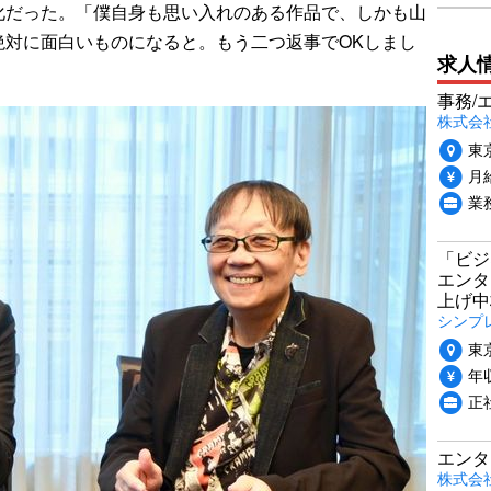
化だった。「僕自身も思い入れのある作品で、しかも山
絶対に面白いものになると。もう二つ返事でOKしまし
求人
事務/
株式会
東
月給
業
「ビジ
エンタ
上げ中
シンプ
東
年収
正
エンタ
株式会