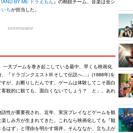
STAND BY ME ドラえもん
』の精鋭チーム、音楽は全シ
ういち
が担当した。
ADVERTISEMENT
れ、一大ブームを巻き起こしている最中、早くも映画化
ドラゴンクエストIII そして伝説へ…』(1988年)を
ですが、お断りしたんです。ゲームは体験してこそ面白
て客観的に観ても、面白くないでしょう？ と」。あれ
語性が重要視され、近年、実況プレイなどゲームを観
な楽しみ方が生まれてきた。これなら映画化しても『観
きるはず」と理由を明かす堀井。そんななか、立ち上が