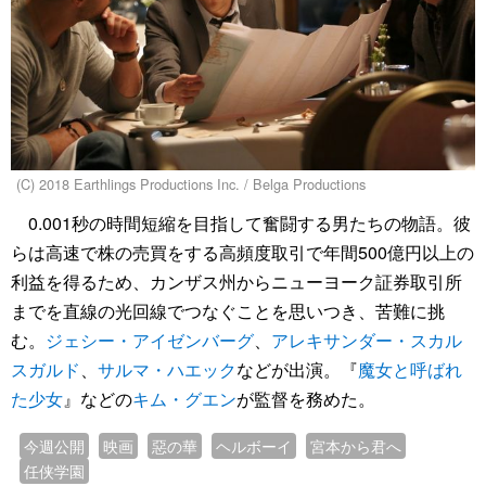
(C) 2018 Earthlings Productions Inc. / Belga Productions
0.001秒の時間短縮を目指して奮闘する男たちの物語。彼
らは高速で株の売買をする高頻度取引で年間500億円以上の
利益を得るため、カンザス州からニューヨーク証券取引所
までを直線の光回線でつなぐことを思いつき、苦難に挑
む。
ジェシー・アイゼンバーグ
、
アレキサンダー・スカル
スガルド
、
サルマ・ハエック
などが出演。『
魔女と呼ばれ
た少女
』などの
キム・グエン
が監督を務めた。
今週公開
映画
惡の華
ヘルボーイ
宮本から君へ
任侠学園