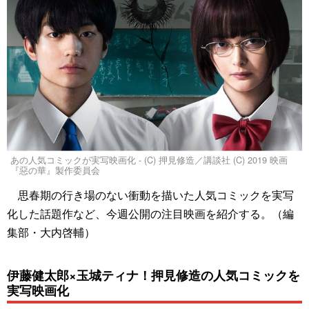
あの人気コミックが実写映画化 - (C) 押見修造／講談社 (C) 2019 映画
『惡の華』製作委員会
思春期の行き場のない衝動を描いた人気コミックを実写
化した話題作など、今週公開の注目映画を紹介する。（編
集部・大内啓輔）
伊藤健太郎×玉城ティナ！押見修造の人気コミックを
実写映画化