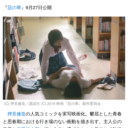
『
惡の華
』9月27日公開
(C) 押見修造／講談社 (C) 2019 映画『惡の華』製作委員会
押見修造
の人気コミックを実写映画化。鬱屈とした青春
と思春期における行き場のない衝動を描き出す。主人公の