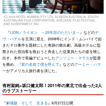
(C) 2018 HOTEL MUMBAI PTY LTD, SCREEN AUSTRALIA, SOUTH
AUSTRALIAN FILM CORPORATION, ADELAIDE FILM FESTIVAL
AND SCREENWEST INC
『
LION／ライオン ～25年目のただいま～
』などの
デ
ヴ・パテル
を主演に迎え、2008年にインド・ムンバイで起
きたテロ事件を題材にした奇跡の救出劇。高級ホテルに監
禁された宿泊客を救おうと奔走した従業員たちの姿を映し
出す。本作で長編デビューした
アンソニー・マラス
が監督
を務め、『
君の名前で僕を呼んで
』などの
アーミー・ハマ
ー
がアメリカ人旅行者を演じた。
有村架純×坂口健太郎！2011年の東北で出会った2人
のラブストーリー
『
劇場版 そして、生きる
』9月27日公開