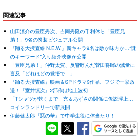
関連記事
山田涼介の豊臣秀次、吉岡秀隆の千利休ら「豊臣兄
弟！」9名の扮装ビジュアル公開
『踊る大捜査線 N.E.W.』新キャラ9名は敵か味方か…“謎
のキーワード”入り紹介映像が公開
「豊臣兄弟！」仲野太賀、反響呼んだ菅田将暉の減量に
言及「どれほどの覚悟で…」
『踊る大捜査線』映画＆SPドラマ9作品、フジで一挙放
送！『室井慎次』2部作は地上波初
「Tシャツが乾くまで」充＆あずさの関係に仮説浮上…
コインランドリーで新展開
伊藤健太郎『惡の華』で中学生役に体当たり！