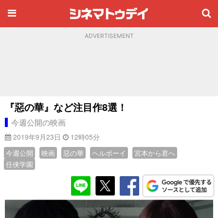
ADVERTISEMENT
『惡の華』など注目作8選！
今週公開の映画
2019年9月23日
12時05分
今週公開
映画
惡の華
ヘルボーイ
宮本から君へ
任侠学園