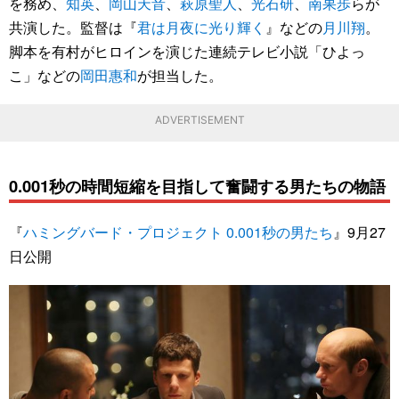
を務め、
知英
、
岡山天音
、
萩原聖人
、
光石研
、
南果歩
らが
共演した。監督は『
君は月夜に光り輝く
』などの
月川翔
。
脚本を有村がヒロインを演じた連続テレビ小説「ひよっ
こ」などの
岡田惠和
が担当した。
ADVERTISEMENT
0.001秒の時間短縮を目指して奮闘する男たちの物語
『
ハミングバード・プロジェクト 0.001秒の男たち
』9月27
日公開