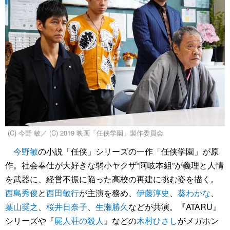
(C) 今野 敏／ (C) 2019 映画「任侠学園」製作委員会
今野敏
の小説「任侠」シリーズの一作「任侠学園」が原
作。社会奉仕が大好きな弱小ヤクザ“阿岐本組”が義理と人情
を武器に、経営不振に陥った高校の再建に挑む姿を描く。
西島秀俊
と
西田敏行
が主演を務め、
伊藤淳史
、
葵わかな
、
葉山奨之
、
桜井日奈子
、
生瀬勝久
などが共演。『ATARU』
シリーズや『
屍人荘の殺人
』などの
木村ひさし
がメガホン