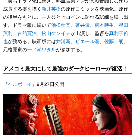
実写ドラマ化に続き、熱血営業マンが悪戦苦闘しながら
成長する姿を描く
新井英樹
の原作コミックを映画化。原作
の後半をもとに、主人公とヒロインに訪れる試練を映し出
す。ドラマ版に続いて
池松壮亮
、
蒼井優
、
柄本時生
、
星田
英利
、
古舘寛治
、
松山ケンイチ
が出演し、監督を
真利子哲
也
が務める。映画版には
井浦新
、
ピエール瀧
、
佐藤二朗
、
元格闘家の
一ノ瀬ワタル
が参加する。
アメコミ最大にして最強のダークヒーローが復活！
『
ヘルボーイ
』9月27日公開