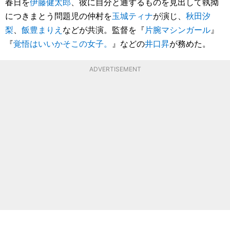
春日を
伊藤健太郎
、彼に自分と通ずるものを見出して執拗
につきまとう問題児の仲村を
玉城ティナ
が演じ、
秋田汐
梨
、
飯豊まりえ
などが共演。監督を『
片腕マシンガール
』
『
覚悟はいいかそこの女子。
』などの
井口昇
が務めた。
ADVERTISEMENT