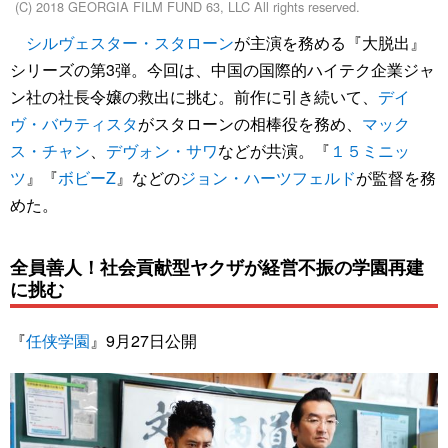
(C) 2018 GEORGIA FILM FUND 63, LLC All rights reserved.
シルヴェスター・スタローン
が主演を務める『大脱出』
シリーズの第3弾。今回は、中国の国際的ハイテク企業ジャ
ン社の社長令嬢の救出に挑む。前作に引き続いて、
デイ
ヴ・バウティスタ
がスタローンの相棒役を務め、
マック
ス・チャン
、
デヴォン・サワ
などが共演。『
１５ミニッ
ツ
』『
ボビーZ
』などの
ジョン・ハーツフェルド
が監督を務
めた。
全員善人！社会貢献型ヤクザが経営不振の学園再建
に挑む
『
任侠学園
』9月27日公開