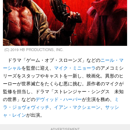
(C) 2019 HB PRODUCTIONS, INC.
ドラマ「ゲーム・オブ・スローンズ」などの
ニール・マ
ーシャル
を監督に迎え、
マイク・ミニョーラ
のアメコミシ
リーズをスタッフやキャストを一新し、映画化。異形のヒ
ーローが世界滅亡をたくらむ悪に挑む。原作者のマイクが
監修を担当し、ドラマ「ストレンジャー・シングス 未知
の世界」などの
デヴィッド・ハーバー
が主演を務め、
ミ
ラ・ジョヴォヴィッチ
、
イアン・マクシェーン
、
サッシ
ャ・レイン
が出演。
ADVERTISEMENT