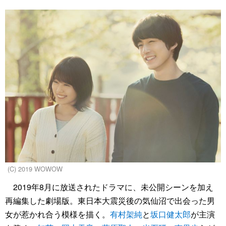
(C) 2019 WOWOW
2019年8月に放送されたドラマに、未公開シーンを加え
再編集した劇場版。東日本大震災後の気仙沼で出会った男
女が惹かれ合う模様を描く。
有村架純
と
坂口健太郎
が主演