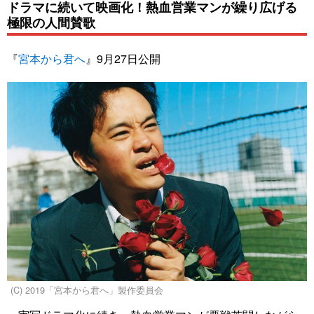
ドラマに続いて映画化！熱血営業マンが繰り広げる
極限の人間賛歌
『
宮本から君へ
』9月27日公開
(C) 2019「宮本から君へ」製作委員会