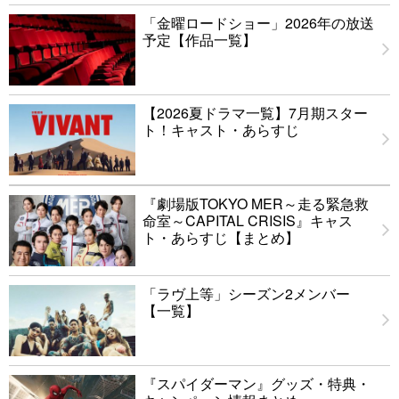
「金曜ロードショー」2026年の放送
予定【作品一覧】
【2026夏ドラマ一覧】7月期スター
ト！キャスト・あらすじ
『劇場版TOKYO MER～走る緊急救
命室～CAPITAL CRISIS』キャス
ト・あらすじ【まとめ】
「ラヴ上等」シーズン2メンバー
【一覧】
『スパイダーマン』グッズ・特典・