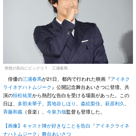
突然の告白にビックリ？ 三浦春馬
俳優の
三浦春馬
が21日、都内で行われた映画『
アイネク
ライネナハトムジーク
』公開記念舞台あいさつに登壇。共
演の
恒松祐里
から熱烈な告白を受ける場面があった。この
日は、
多部未華子
、
貫地谷しほり
、
森絵梨佳
、
萩原利久
、
斉藤和義
（音楽）、
今泉力哉
監督も登壇した。
【画像】キャスト陣が好きなことを告白『アイネクライネ
ナハトムジーク』舞台あいさつ