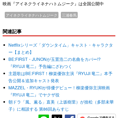
映画『アイネクライネナハトムジーク』は全国公開中
アイネクライネナハトムジーク
三浦春馬
関連記事
Netflixシリーズ「ダウンタイム」キャスト・キャラクタ
ー【まとめ】
BE:FIRST・JUNONが玉置浩二の名曲をカバー!?
『RYUJI 竜二』予告編にざわつく
主題歌はBE:FIRST！柳楽優弥主演『RYUJI 竜二』本予
告公開＆追加キャスト発表
MAZZEL・RYUKIが俳優デビュー！柳楽優弥主演映画
『RYUJI 竜二』でヤクザ役
朝ドラ「風、薫る」直美（上坂樹里）が捨松（多部未華
子）に相談する 第86回あらすじ