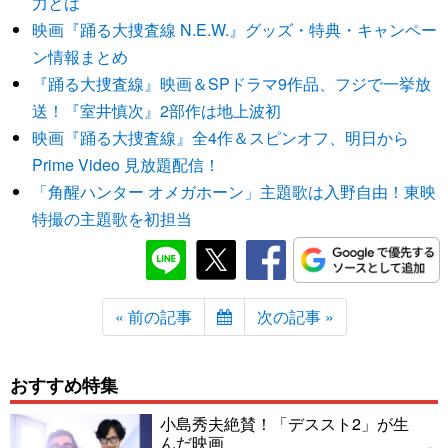
力とは
映画『踊る大捜査線 N.E.W.』グッズ・特典・キャンペー
ン情報まとめ
『踊る大捜査線』映画＆SPドラマ9作品、フジで一挙放
送！『室井慎次』2部作は地上波初
映画『踊る大捜査線』全4作＆スピンオフ、明日から
Prime Video 見放題配信！
「角醒ハンター オメガホーン」主題歌は入野自由！東映
特撮の主題歌を初担当
« 前の記事
次の記事 »
おすすめ特集
小島秀夫絶賛！「デススト2」が生
んだ映画