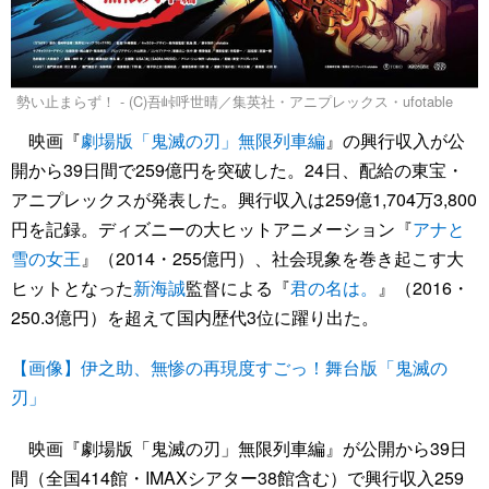
勢い止まらず！ - (C)吾峠呼世晴／集英社・アニプレックス・ufotable
映画『
劇場版「鬼滅の刃」無限列車編
』の興行収入が公
開から39日間で259億円を突破した。24日、配給の東宝・
アニプレックスが発表した。興行収入は259億1,704万3,800
円を記録。ディズニーの大ヒットアニメーション『
アナと
雪の女王
』（2014・255億円）、社会現象を巻き起こす大
ヒットとなった
新海誠
監督による『
君の名は。
』（2016・
250.3億円）を超えて国内歴代3位に躍り出た。
【画像】伊之助、無惨の再現度すごっ！舞台版「鬼滅の
刃」
映画『劇場版「鬼滅の刃」無限列車編』が公開から39日
間（全国414館・IMAXシアター38館含む）で興行収入259