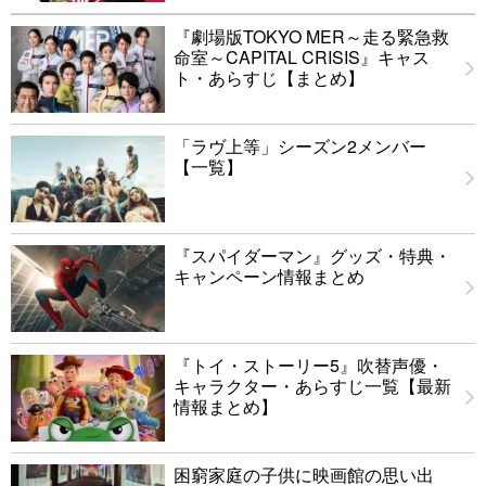
『劇場版TOKYO MER～走る緊急救
命室～CAPITAL CRISIS』キャス
ト・あらすじ【まとめ】
「ラヴ上等」シーズン2メンバー
【一覧】
『スパイダーマン』グッズ・特典・
キャンペーン情報まとめ
『トイ・ストーリー5』吹替声優・
キャラクター・あらすじ一覧【最新
情報まとめ】
困窮家庭の子供に映画館の思い出