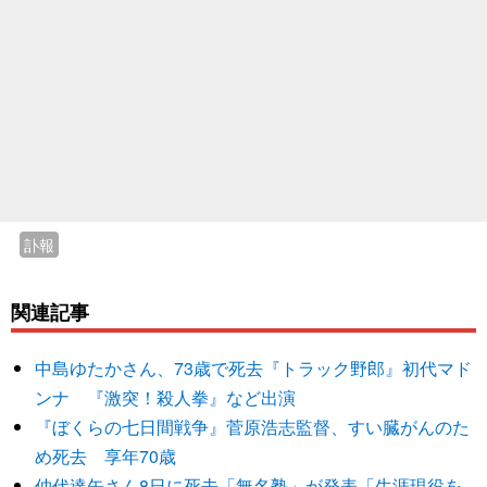
訃報
関連記事
中島ゆたかさん、73歳で死去『トラック野郎』初代マド
ンナ 『激突！殺人拳』など出演
『ぼくらの七日間戦争』菅原浩志監督、すい臓がんのた
め死去 享年70歳
仲代達矢さん8日に死去「無名塾」が発表「生涯現役を