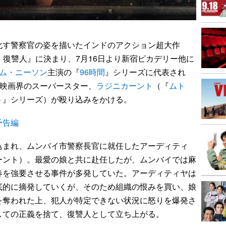
す警察官の姿を描いたインドのアクション超大作
ル 復讐人』に決まり、7月16日より新宿ピカデリー他に
ム・ニーソン
主演の『
96時間
』シリーズに代表され
ド映画界のスーパースター、
ラジニカーント
（『
ムト
ト
』シリーズ）が殴り込みをかける。
予告編
まれ、ムンバイ市警察長官に就任したアーディティ
ーント）。最愛の娘と共に赴任したが、ムンバイでは麻
春を強要させる事件が多発していた。アーディティヤは
底的に摘発していくが、そのため組織の恨みを買い、娘
を奪われた上、犯人が特定できない状況に怒りを爆発さ
しての正義を捨て、復讐人として立ち上がる。