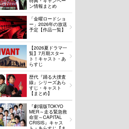
特典・キャンペー
ン情報まとめ
「金曜ロードショ
ー」2026年の放送
予定【作品一覧】
【2026夏ドラマ一
覧】7月期スター
ト！キャスト・あ
らすじ
歴代『踊る大捜査
線』シリーズあら
すじ・キャスト
【まとめ】
『劇場版TOKYO
MER～走る緊急救
命室～CAPITAL
CRISIS』キャス
ト・あらすじ【ま