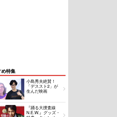
すめ特集
小島秀夫絶賛！
「デススト2」が
生んだ映画
『踊る大捜査線
N.E.W.』グッズ・