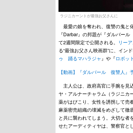
ラジニカーントが最強お父さんに
最愛の娘を奪われ、復讐の鬼と化
『Darbar』の邦題が『ダルバー
て2週間限定で公開される。
リーア
る“最強お父さん映画群”に、イン
ゥ 踊るマハラジャ
』や『
ロボッ
【動画】『ダルバール 復讐人』
主人公は、政府高官に手腕を見込
ヤ・アルナーチャラム（ラジニカ
薬がはびこり、女性を誘拐して売
麻薬密売組織の壊滅をめざして徹
と共に襲われてしまう。大切な者
せたアーディティヤは、警察官と