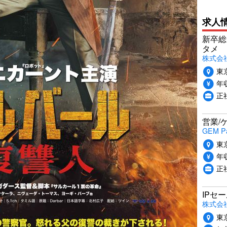
求人
新卒総
タメ
株式会社P
東
年収
正
営業/
GEM P
東
年収
正
IPセ
株式会
東