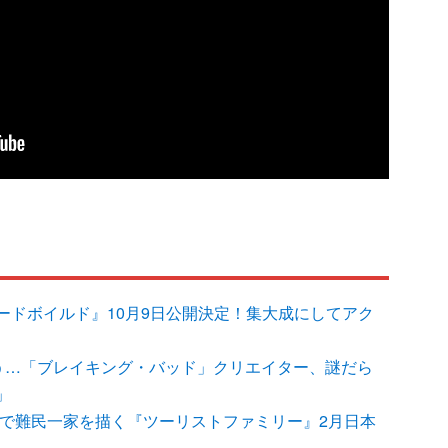
ードボイルド』10月9日公開決定！集大成にしてアク
救う…「ブレイキング・バッド」クリエイター、謎だら
」
涙で難民一家を描く『ツーリストファミリー』2月日本