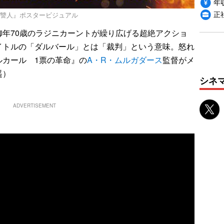
年収
正
復讐人』ポスタービジュアル
年70歳のラジニカーントが繰り広げる超絶アクショ
イトルの「ダルバール」とは「裁判」という意味。怒れ
ルカール 1票の革命』の
A・R・ムルガダース
監督がメ
遥）
シネ
ADVERTISEMENT