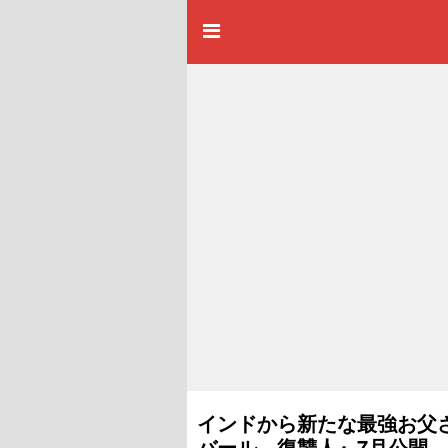
インドから新たな最強お父
バール 復讐人』7月公開