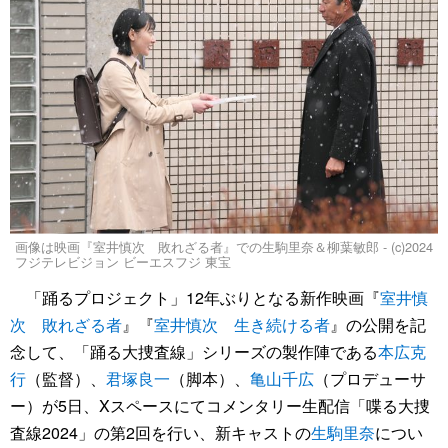
画像は映画『室井慎次 敗れざる者』での生駒里奈＆柳葉敏郎 - (c)2024
フジテレビジョン ビーエスフジ 東宝
「踊るプロジェクト」12年ぶりとなる新作映画『
室井慎
次 敗れざる者
』『
室井慎次 生き続ける者
』の公開を記
念して、「踊る大捜査線」シリーズの製作陣である
本広克
行
（監督）、
君塚良一
（脚本）、
亀山千広
（プロデューサ
ー）が5日、Xスペースにてコメンタリー生配信「喋る大捜
査線2024」の第2回を行い、新キャストの
生駒里奈
につい