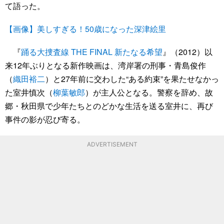
て語った。
【画像】美しすぎる！50歳になった深津絵里
『
踊る大捜査線 THE FINAL 新たなる希望
』（2012）以
来12年ぶりとなる新作映画は、湾岸署の刑事・青島俊作
（
織田裕二
）と27年前に交わした“ある約束”を果たせなかっ
た室井慎次（
柳葉敏郎
）が主人公となる。警察を辞め、故
郷・秋田県で少年たちとのどかな生活を送る室井に、再び
事件の影が忍び寄る。
ADVERTISEMENT