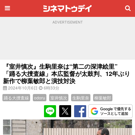
ADVERTISEMENT
『室井慎次』生駒里奈は“第二の深津絵里”
「踊る大捜査線」本広監督が太鼓判、12年ぶり
新作で柳葉敏郎と演技対決
2024年10月6日
6時33分
踊る大捜査線
odoru
室井慎次
生駒里奈
柳葉敏郎