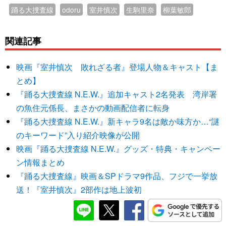
踊る大捜査線
odoru
室井慎次
生駒里奈
柳葉敏郎
関連記事
映画『室井慎次 敗れざる者』登場人物＆キャスト【ま
とめ】
『踊る大捜査線 N.E.W.』追加キャスト2名発表 湾岸署
の魚住元係長、まさかの動画配信者に転身
『踊る大捜査線 N.E.W.』新キャラ9名は敵か味方か…“謎
のキーワード”入り紹介映像が公開
映画『踊る大捜査線 N.E.W.』グッズ・特典・キャンペー
ン情報まとめ
『踊る大捜査線』映画＆SPドラマ9作品、フジで一挙放
送！『室井慎次』2部作は地上波初