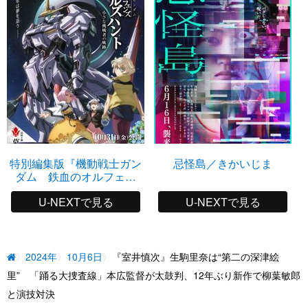
特別編集版『機動戦士ガン
忌怪島／きかいじま
ダム 鉄血のオルフェン
ズ ウルズハント －小さ
U-NEXTで見る
U-NEXTで見る
な挑戦者の軌跡－』
2024年
10月6日
『室井慎次』生駒里奈は“第二の深津絵
里” 「踊る大捜査線」本広監督が太鼓判、12年ぶり新作で柳葉敏郎
と演技対決