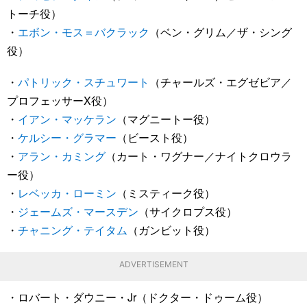
トーチ役）
・
エボン・モス＝バクラック
（ベン・グリム／ザ・シング
役）
・
パトリック・スチュワート
（チャールズ・エグゼビア／
プロフェッサーX役）
・
イアン・マッケラン
（マグニートー役）
・
ケルシー・グラマー
（ビースト役）
・
アラン・カミング
（カート・ワグナー／ナイトクロウラ
ー役）
・
レベッカ・ローミン
（ミスティーク役）
・
ジェームズ・マースデン
（サイクロプス役）
・
チャニング・テイタム
（ガンビット役）
ADVERTISEMENT
・ロバート・ダウニー・Jr（ドクター・ドゥーム役）