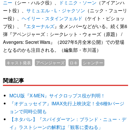
ニー
（シー・ハルク役）、
ドミニク・ソーン
（アイアンハ
ート役）、
サミュエル・L・ジャクソン
（ニック・フューリ
ー役）、
ヘイリー・スタインフェルド
（ケイト・ビショッ
プ役）、『
エターナルズ
』全メンバーなどがいる。続く第6
弾『アベンジャーズ：シークレット・ウォーズ（原題） /
Avengers: Secret Wars』（2027年5月全米公開）での登場
となるのかも注目される。（編集部・市川遥）
キャスト発表
アベンジャーズ
ロキ
シャンチー
関連記事
MCU版『X-MEN』サイクロップス役が判明！
『オデュッセイア』IMAX先行上映決定！全6種9バージ
ョンで同時公開も
【ネタバレ】『スパイダーマン：ブランド・ニュー・デ
イ』ラストシーンの解釈は「観客に委ねる」