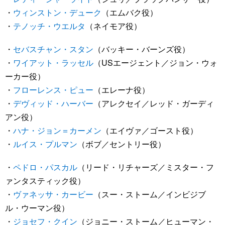
・
ウィンストン・デューク
（エムバク役）
・
テノッチ・ウエルタ
（ネイモア役）
・
セバスチャン・スタン
（バッキー・バーンズ役）
・
ワイアット・ラッセル
（USエージェント／ジョン・ウォ
ーカー役）
・
フローレンス・ピュー
（エレーナ役）
・
デヴィッド・ハーバー
（アレクセイ／レッド・ガーディ
アン役）
・
ハナ・ジョン＝カーメン
（エイヴァ／ゴースト役）
・
ルイス・プルマン
（ボブ／セントリー役）
・
ペドロ・パスカル
（リード・リチャーズ／ミスター・フ
ァンタスティック役）
・
ヴァネッサ・カービー
（スー・ストーム／インビジブ
ル・ウーマン役）
・
ジョセフ・クイン
（ジョニー・ストーム／ヒューマン・