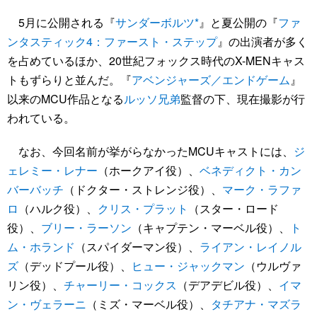
5月に公開される『
サンダーボルツ*
』と夏公開の『
ファ
ンタスティック4：ファースト・ステップ
』の出演者が多く
を占めているほか、20世紀フォックス時代のX-MENキャス
トもずらりと並んだ。『
アベンジャーズ／エンドゲーム
』
以来のMCU作品となる
ルッソ兄弟
監督の下、現在撮影が行
われている。
なお、今回名前が挙がらなかったMCUキャストには、
ジ
ェレミー・レナー
（ホークアイ役）、
ベネディクト・カン
バーバッチ
（ドクター・ストレンジ役）、
マーク・ラファ
ロ
（ハルク役）、
クリス・プラット
（スター・ロード
役）、
ブリー・ラーソン
（キャプテン・マーベル役）、
ト
ム・ホランド
（スパイダーマン役）、
ライアン・レイノル
ズ
（デッドプール役）、
ヒュー・ジャックマン
（ウルヴァ
リン役）、
チャーリー・コックス
（デアデビル役）、
イマ
ン・ヴェラーニ
（ミズ・マーベル役）、
タチアナ・マズラ