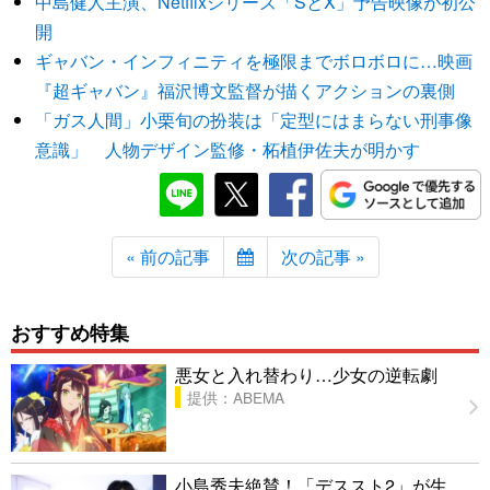
中島健人主演、Netflixシリーズ「SとX」予告映像が初公
開
ギャバン・インフィニティを極限までボロボロに…映画
『超ギャバン』福沢博文監督が描くアクションの裏側
「ガス人間」小栗旬の扮装は「定型にはまらない刑事像
意識」 人物デザイン監修・柘植伊佐夫が明かす
« 前の記事
次の記事 »
おすすめ特集
悪女と入れ替わり…少女の逆転劇
提供：ABEMA
小島秀夫絶賛！「デススト2」が生