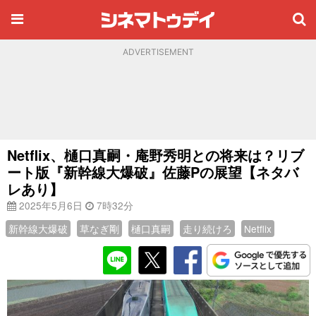
ADVERTISEMENT
Netflix、樋口真嗣・庵野秀明との将来は？リブ
ート版『新幹線大爆破』佐藤Pの展望【ネタバ
レあり】
2025年5月6日
7時32分
新幹線大爆破
草なぎ剛
樋口真嗣
走り続けろ
Netflix