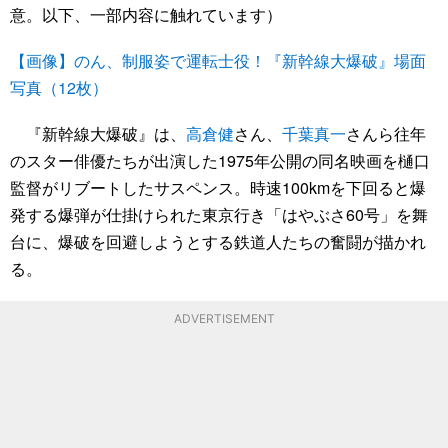
意。以下、一部内容に触れています）
【画像】のん、制服姿で運転士役！『新幹線大爆破』場面
写真（12枚）
『新幹線大爆破』は、
高倉健
さん、
千葉真一
さんら往年
のスター俳優たちが出演した1975年公開の同名映画を樋口
監督がリブートしたサスペンス。時速100kmを下回ると爆
発する爆弾が仕掛けられた東京行き「はやぶさ60号」を舞
台に、爆破を回避しようとする鉄道人たちの奮闘が描かれ
る。
ADVERTISEMENT