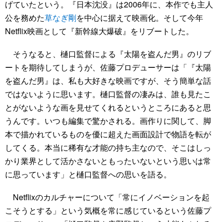
げていたという。『日本沈没』は2006年に、本作でも主人
公を務めた
草なぎ剛
を中心に据えて映画化。そして今年
Netflix映画として『新幹線大爆破』をリブートした。
そうなると、樋口監督による『太陽を盗んだ男』のリブ
ートを期待してしまうが、佐藤プロデューサーは「『太陽
を盗んだ男』は、私も大好きな映画ですが、そう簡単な話
ではないように思います。樋口監督の凄みは、誰も見たこ
とがないような画を見せてくれるというところにあると思
うんです。いつも編集で驚かされる。画作りに関して、脚
本で描かれているものを優に超えた画面設計で物語を転が
してくる。本当に稀有な才能の持ち主なので、そこはしっ
かり業界として活かさないともったいないという思いは常
に思っています」と樋口監督への思いを語る。
Netflixのカルチャーについて「常にイノベーションを起
こそうとする」という気概を常に感じているという佐藤プ