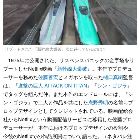
リブートされた『新幹線大爆破』次に待っているのは？
1975年に公開された、サスペンスパニックの金字塔をリ
ブートしたNetflix映画『
新幹線大爆破
』。本作でプロデュ
ーサーを務めた
佐藤善宏
とメガホンを取った
樋口真嗣
監督
は、『
進撃の巨人 ATTACK ON TITAN
』『
シン・ゴジラ
』
でタッグを組んだ仲。また本作のエンドロールには、『シ
ン・ゴジラ』で二人と作品を共にした
庵野秀明
の名前もプ
ロップデザインとしてクレジットされている。映画配給会
社からNetflixという動画配信サービスに移籍した佐藤プロ
デューサーが、本作におけるプロップデザインの役割や、
今後のNetflixでの作品展開について語った。（ネタバレ注