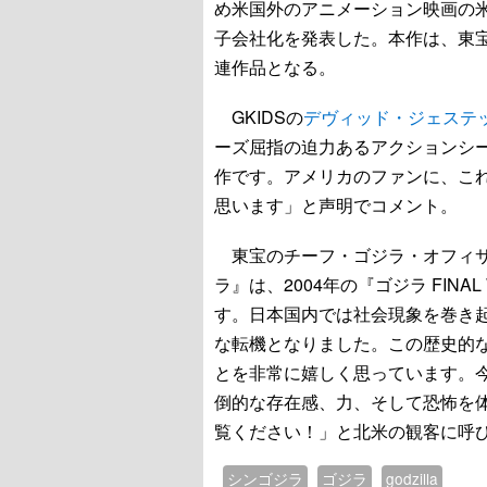
め米国外のアニメーション映画の米
子会社化を発表した。本作は、東宝
連作品となる。
GKIDSの
デヴィッド・ジェステ
ーズ屈指の迫力あるアクションシ
作です。アメリカのファンに、こ
思います」と声明でコメント。
東宝のチーフ・ゴジラ・オフィサ
ラ』は、2004年の『ゴジラ FIN
す。日本国内では社会現象を巻き起
な転機となりました。この歴史的
とを非常に嬉しく思っています。
倒的な存在感、力、そして恐怖を
覧ください！」と北米の観客に呼
シンゴジラ
ゴジラ
godzilla