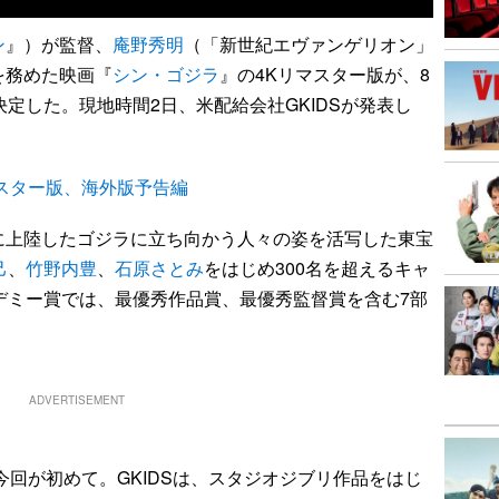
ン
』）が監督、
庵野秀明
（「新世紀エヴァンゲリオン」
を務めた映画『
シン・ゴジラ
』の4Kリマスター版が、8
決定した。現地時間2日、米配給会社GKIDSが発表し
スター版、海外版予告編
上陸したゴジラに立ち向かう人々の姿を活写した東宝
己
、
竹野内豊
、
石原さとみ
をはじめ300名を超えるキャ
デミー賞では、最優秀作品賞、最優秀監督賞を含む7部
ADVERTISEMENT
回が初めて。GKIDSは、スタジオジブリ作品をはじ