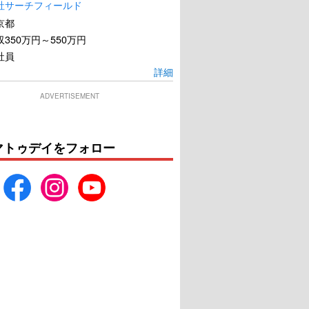
社サーチフィールド
京都
350万円～550万円
社員
詳細
ADVERTISEMENT
マトゥデイをフォロー
三悪人 THE LAST
ヱヴァンゲリヲン新劇場
PRINCESS
版：Q
U-NEXTで見る
U-NEXTで見る