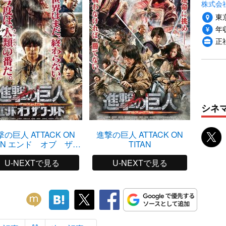
株式会
東
年収
正
シネ
の巨人 ATTACK ON
進撃の巨人 ATTACK ON
隠し砦の
TAN エンド オブ ザ
TITAN
ワールド
U-NEXTで見る
U-NEXTで見る