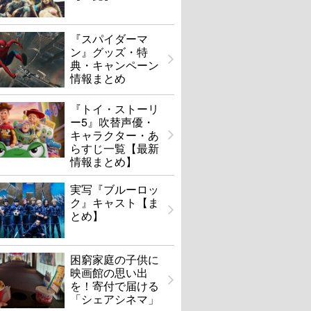
『スパイダーマ
ン』グッズ・特
典・キャンペーン
情報まとめ
『トイ・ストーリ
ー5』吹替声優・
キャラクター・あ
らすじ一覧【最新
情報まとめ】
実写『ブルーロッ
ク』キャスト【ま
とめ】
困窮家庭の子供に
映画館の思い出
を！寄付で届ける
「シェアシネマ」