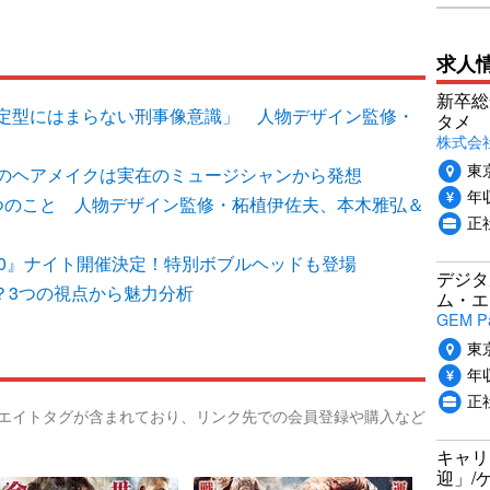
求人
新卒総
定型にはまらない刑事像意識」 人物デザイン監修・
タメ
株式会社P
東
のヘアメイクは実在のミュージシャンから発想
年収
つのこと 人物デザイン監修・柘植伊佐夫、本木雅弘＆
正
.0』ナイト開催決定！特別ボブルヘッドも登場
デジタ
マる？3つの視点から魅力分析
ム・エ
GEM P
東
年収
正
リエイトタグが含まれており、リンク先での会員登録や購入など
キャリ
迎」/