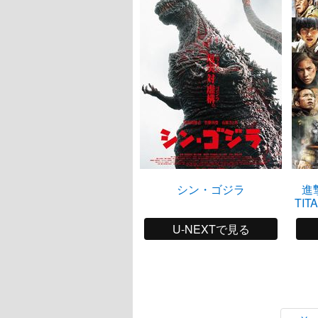
シン・ゴジラ
進撃
TI
U-NEXTで見る