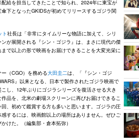
配給を担当してきたことで知られ、2024年に東宝が
傘下となったGKIDSが初めてリリースするゴジラ関
ット
社長は「非常にタイムリーな物語に加えて、シリ
ーンが展開される『シン・ゴジラ』は、まさに現代の傑
れまで以上の形で映画をお届けできることを大変光栄に
ー（CGO）を務める
大田圭二
は、「『シン・ゴジ
AL WARS』以来となる、日本で製作されたゴジラ映画で
こし、12年ぶりにゴジラシリーズを復活させる大き
な作品を、北米の劇場スクリーンに再びお届けできるこ
今回、初めて鑑賞する方も多いと思います。ゴジラの圧
体感するには、映画館以上の場所はありません。ぜひご
びかけた。（編集部・倉本拓弥）