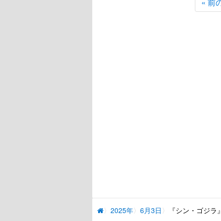
« 前
2025年
6月3日
『シン・ゴジラ