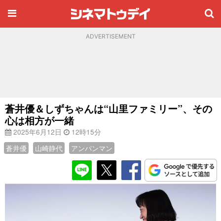
ADVERTISEMENT
蒼井優＆しずちゃんは“山里ファミリー”、その
心は相方が一緒
2025年6月12日
12時15分
蒼井優
山崎静代
アンパンマン