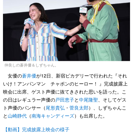
仲良しの蒼井優＆しずちゃん。
女優の
蒼井優
が12日、新宿ピカデリーで行われた『それ
いけ！アンパンマン チャポンのヒーロー！ 』完成披露上
映会に出席、ゲスト声優に抜てきされた思いを語った。こ
の日はレギュラー声優の
戸田恵子
と
中尾隆聖
、そしてゲス
ト声優のパンサー（
尾形貴弘
・
菅良太郎
）、しずちゃんこ
と
山崎静代
（
南海キャンディーズ
）も出席した。
【動画】完成披露上映会の様子