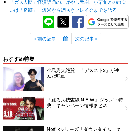
「ガス人間」怪演話題のこばやし元樹、小栗旬との出会
いは「奇跡」 渡米から遅咲きブレイクまでを語る
« 前の記事
次の記事 »
おすすめ特集
小島秀夫絶賛！「デススト2」が生
んだ映画
『踊る大捜査線 N.E.W.』グッズ・特
典・キャンペーン情報まとめ
Netflixシリーズ「ダウンタイム」キ