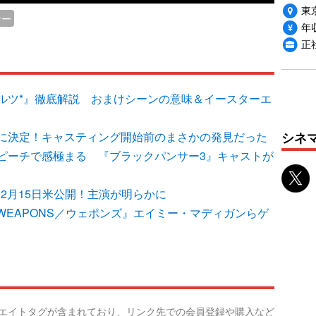
東
サー
年収
正
ルツ*』徹底解説 おまけシーンの意味＆イースターエ
シネ
に決定！キャスティング開始前のまさかの発見だった
ピーチで感極まる 『ブラックパンサー3』キャストが
12月15日米公開！主演が明らかに
WEAPONS／ウェポンズ』エイミー・マディガンらゲ
リエイトタグが含まれており、リンク先での会員登録や購入など