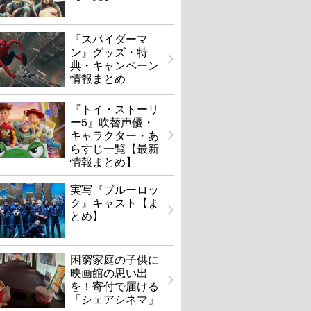
『スパイダーマ
ン』グッズ・特
典・キャンペーン
情報まとめ
『トイ・ストーリ
ー5』吹替声優・
キャラクター・あ
らすじ一覧【最新
情報まとめ】
実写『ブルーロッ
ク』キャスト【ま
とめ】
困窮家庭の子供に
映画館の思い出
を！寄付で届ける
「シェアシネマ」