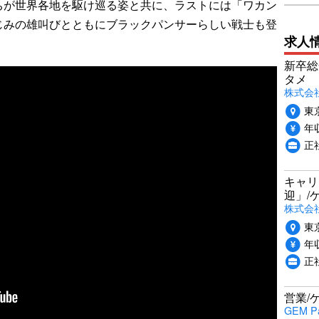
が世界各地を駆け巡る姿と共に、ラストには「ワカン
じみの雄叫びとともにブラックパンサーらしい戦士も登
求人
）
新卒総
タメ
株式会社P
東
年収
正
キャリ
迎」/
株式会
東
年収
正
営業/
GEM P