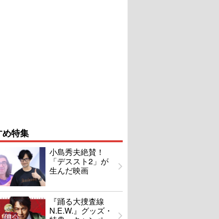
すめ特集
小島秀夫絶賛！
「デススト2」が
生んだ映画
『踊る大捜査線
N.E.W.』グッズ・