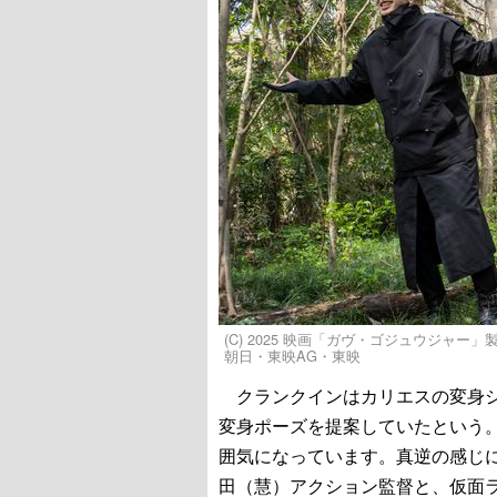
(C) 2025 映画「ガヴ・ゴジュウジャー」製
朝日・東映AG・東映
クランクインはカリエスの変身シ
変身ポーズを提案していたという
囲気になっています。真逆の感じ
田（慧）アクション監督と、仮面