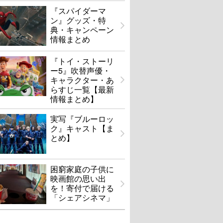
『スパイダーマ
ン』グッズ・特
典・キャンペーン
情報まとめ
『トイ・ストーリ
ー5』吹替声優・
キャラクター・あ
らすじ一覧【最新
情報まとめ】
実写『ブルーロッ
ク』キャスト【ま
とめ】
困窮家庭の子供に
映画館の思い出
を！寄付で届ける
「シェアシネマ」