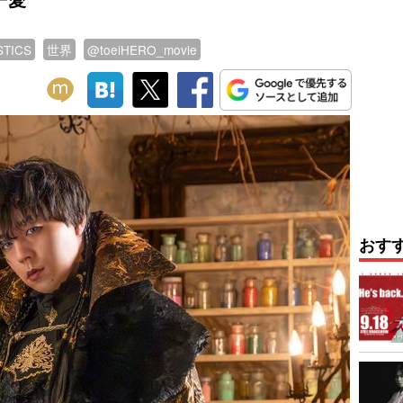
STICS
世界
@toeiHERO_movie
おす