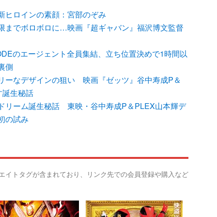
新ヒロインの素顔：宮部のぞみ
限までボロボロに…映画『超ギャバン』福沢博文監督
ODEのエージェント全員集結、立ち位置決めで1時間以
裏側
リーなデザインの狙い 映画『ゼッツ』谷中寿成P＆
す誕生秘話
ドリーム誕生秘話 東映・谷中寿成P＆PLEX山本輝デ
初の試み
リエイトタグが含まれており、リンク先での会員登録や購入など