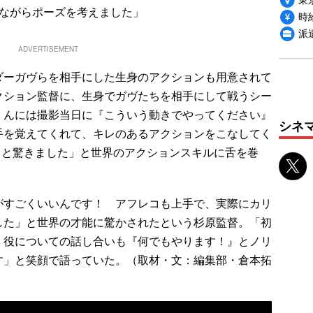
しながらポーズを考えました」
時給
派
ADVERTISEMENT
ーガヴらを相手にした生身のアクションも用意されて
クション監督に、生身でガヴたちを相手にして戦うシー
くんには撮影当日に『こういう動きでやってください』
シネ
手を覚えてくれて、キレのあるアクションをこなしてく
』と驚きました」と世界のアクションスキルに舌を巻
すごくいいんです！ アフレコも上手で、実際にカリ
した」と世界の才能に驚かされたという杉原監督。「初
、役についての話し合いも『何でもやります！』とノリ
す」と笑顔で語っていた。（取材・文：編集部・倉本拓