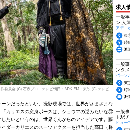
求人
一般事
ン 人
アデコ
東
時給
派
一般事
ンタメ
パーソ
東
作委員会 (C) 石森プロ・テレビ朝日・ADK EM・東映 (C) テレビ
時給
派
ーンだったといい、撮影現場では、世界がさまざまな
。「カリエスの変身ポーズは、ショウマの逆みたいな雰
一般事
ト駅チ
にしたいというのは、世界くんからのアイデアです。藤
ヒュー
ライダーカリエスのスーツアクターを担当した高田（将
東