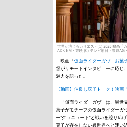
世界が演じるカリエス - (C) 2025 
ADK EM・東映 (C) テレビ朝日・東映A
映画『
仮面ライダーガヴ お菓
督がリモートインタビューに応じ
魅力を語った。
【動画】仲良し双子トーク！映画
「仮面ライダーガヴ」は、異世界
菓子がモチーフの仮面ライダーガ
ー“グラニュート”と戦いを繰り広
菓子が存在しない異世界へと迷い