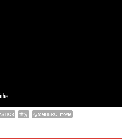
ASTICS
世界
@toeiHERO_movie