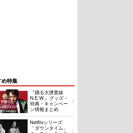
すめ特集
『踊る大捜査線
N.E.W.』グッズ・
特典・キャンペー
ン情報まとめ
Netflixシリーズ
「ダウンタイム」