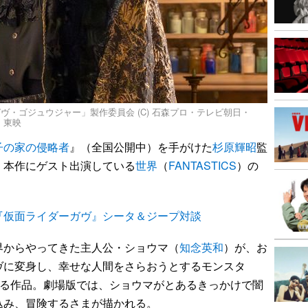
映画「ガヴ・ゴジュウジャー」製作委員会 (C) 石森プロ・テレビ朝日・
G・東映
子の家の侵略者
』（全国公開中）を手がけた
杉原輝昭
監
、本作にゲスト出演している
世界
（
FANTASTICS
）の
『仮面ライダーガヴ』シータ＆ジープ対談
からやってきた主人公・ショウマ（
知念英和
）が、お
ヴに変身し、幸せな人間をさらおうとするモンスタ
げる作品。劇場版では、ショウマがとあるきっかけで闇
込み、冒険するさまが描かれる。