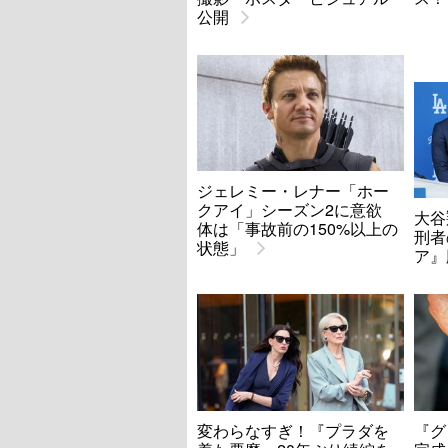
公開
ジェレミー・レナー「ホー
クアイ」シーズン2に意欲
大谷
体は「事故前の150%以上の
刑者
状態」
ア』
変わらなすぎ！『プラダを
『グ