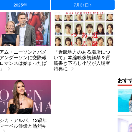
2025年
7月31日
アム・ニーソンとパメ
『近畿地方のある場所につ
アンダーソンに交際報
いて』本編映像初解禁＆背
ロマンスは始まったば
筋書き下ろし小説が入場者
」
特典に
おす
シカ・アルバ、12歳年
マーベル俳優と熱烈キ