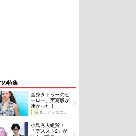
すめ特集
全身タトゥーのヒ
ーロー、実写版が
凄かった！
提供：ディズニー
小島秀夫絶賛！
「デススト2」が