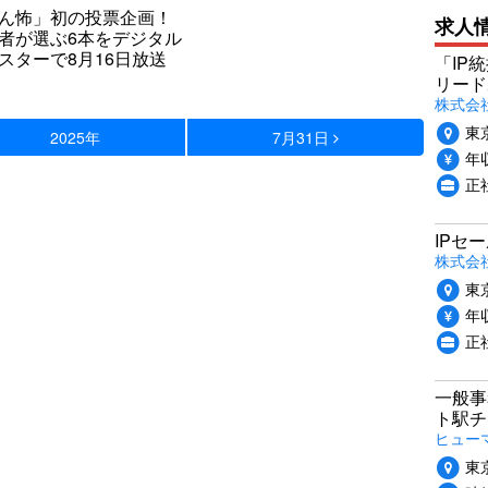
ん怖」初の投票企画！
求人
者が選ぶ6本をデジタル
スターで8月16日放送
「IP
リード
株式会社P
東
2025年
7月31日
年収
正
IPセ
株式会
東
年収
正
一般事
ト駅チ
ヒュー
東