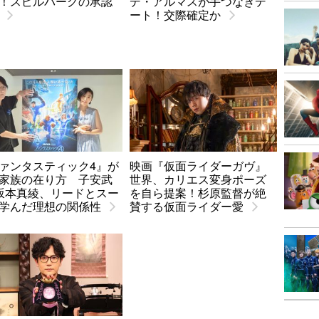
！スピルバーグの承認
デ・アルマスが手つなぎデ
ート！交際確定か
ァンタスティック4』が
映画『仮面ライダーガヴ』
家族の在り方 子安武
世界、カリエス変身ポーズ
坂本真綾、リードとスー
を自ら提案！杉原監督が絶
学んだ理想の関係性
賛する仮面ライダー愛