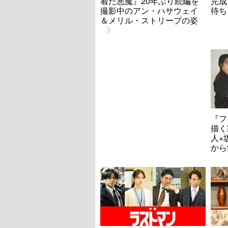
着た悪魔』20年ぶり続編を
完成
撮影中のアン・ハサウェイ
待ち
＆メリル・ストリープの姿
『フ
描く
人×
から