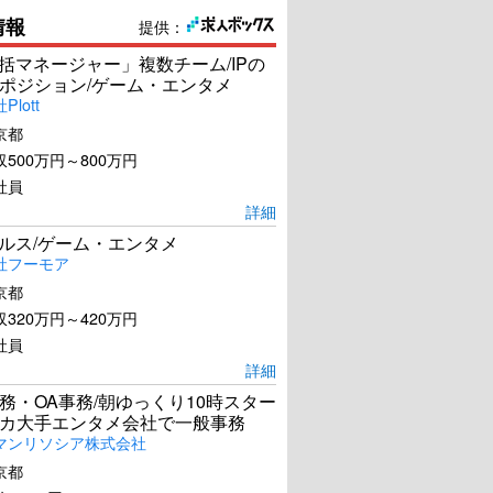
情報
提供：
統括マネージャー」複数チーム/IPの
ポジション/ゲーム・エンタメ
lott
京都
500万円～800万円
社員
詳細
ールス/ゲーム・エンタメ
社フーモア
京都
320万円～420万円
社員
詳細
務・OA事務/朝ゆっくり10時スター
カ大手エンタメ会社で一般事務
マンリソシア株式会社
京都