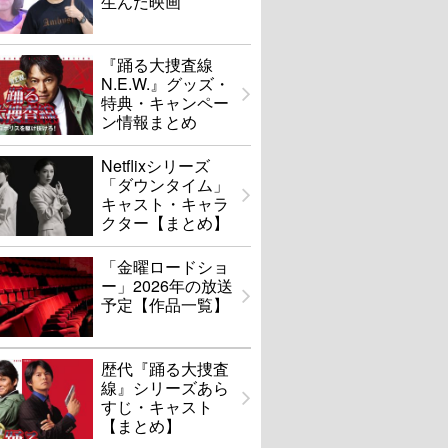
生んだ映画
『踊る大捜査線
N.E.W.』グッズ・
特典・キャンペー
ン情報まとめ
Netflixシリーズ
「ダウンタイム」
キャスト・キャラ
クター【まとめ】
「金曜ロードショ
ー」2026年の放送
予定【作品一覧】
歴代『踊る大捜査
線』シリーズあら
すじ・キャスト
【まとめ】