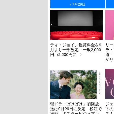
7月29日
ティ・ジョイ、鑑賞料金を9
リー
月より一部改定 一般2,000
ラ・
円→2,200円に
道「
かり
朝ドラ「ばけばけ」初回放
ジェ
送は9月29日に決定 松江で
下の
撮影 ポスタービジュアル
ス！