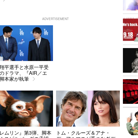
ADVERTISEMENT
翔平選手と水原一平受
のドラマ、『AIR／エ
脚本家が執筆
レムリン』第3弾、脚本
トム・クルーズ＆アナ・