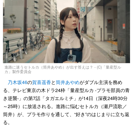
進路に迷うセトルカ（筒井あやめ）が出す答えは？ - (C)「量産型ル
カ」製作委員会
乃木坂46
の
賀喜遥香
と
筒井あやめ
がダブル主演を務め
る、テレビ東京の木ドラ24枠「量産型ルカ -プラモ部員の青
き逆襲-」の第7話「タガエルミチ」が14日（深夜24時30分
～25時）に放送される。進路に悩むセトルカ（瀬戸流歌／
筒井）が、プラモ作りを通して、“好き”のはじまりに立ち返
る。