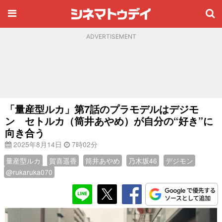
ADVERTISEMENT
「量産型ルカ」第7話のプラモデルはデジモ
ン セトルカ（筒井あやめ）が自分の“好き”に
向き合う
2025年8月14日
7時02分
量産型ルカ
賀喜遥香
筒井あやめ
乃木坂46
デジモン
@rukaruka070