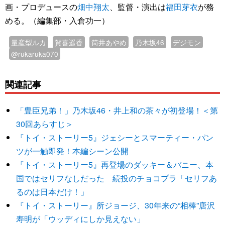
画・プロデュースの
畑中翔太
、監督・演出は
福田芽衣
が務
める。（編集部・入倉功一）
量産型ルカ
賀喜遥香
筒井あやめ
乃木坂46
デジモン
@rukaruka070
関連記事
「豊臣兄弟！」乃木坂46・井上和の茶々が初登場！＜第
30回あらすじ＞
『トイ・ストーリー5』ジェシーとスマーティー・パン
ツが一触即発！本編シーン公開
『トイ・ストーリー5』再登場のダッキー＆バニー、本
国ではセリフなしだった 続投のチョコプラ「セリフあ
るのは日本だけ！」
『トイ・ストーリー』所ジョージ、30年来の“相棒”唐沢
寿明が「ウッディにしか見えない」