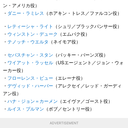
ン・アメリカ役）
・
ダニー・ラミレス
（ホアキン・トレス／ファルコン役）
・
レティーシャ・ライト
（シュリ／ブラックパンサー役）
・
ウィンストン・デューク
（エムバク役）
・
テノッチ・ウエルタ
（ネイモア役）
・
セバスチャン・スタン
（バッキー・バーンズ役）
・
ワイアット・ラッセル
（USエージェント／ジョン・ウォ
ーカー役）
・
フローレンス・ピュー
（エレーナ役）
・
デヴィッド・ハーバー
（アレクセイ／レッド・ガーディ
アン役）
・
ハナ・ジョン＝カーメン
（エイヴァ／ゴースト役）
・
ルイス・プルマン
（ボブ／セントリー役）
ADVERTISEMENT