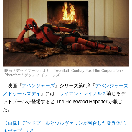
映画『デッドプール』より - Twentieth Century Fox Film Corporation /
Photofest / ゲッティ イメージズ
映画『
アベンジャーズ
』シリーズ第5弾『
アベンジャーズ
／ドゥームズデイ
』には、
ライアン・レイノルズ
演じるデ
ッドプールが登場すると The Hollywood Reporter が報じ
た。
【画像】デッドプールとウルヴァリンが融合した変異体“ウ
ルヴァプール”