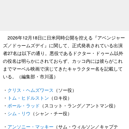
2026年12月18日に日米同時公開を控える『アベンジャー
ズ／ドゥームズデイ』に関して、正式発表されている出演
者27名は以下の通り。悪役であるドクター・ドゥーム以外
の役名は明らかにされておらず、カッコ内には彼らがこれ
までマーベル映画で演じてきたキャラクター名を記載して
いる。（編集部・市川遥）
・
クリス・ヘムズワース
（ソー役）
・
トム・ヒドルストン
（ロキ役）
・
ポール・ラッド
（スコット・ラング／アントマン役）
・
シム・リウ
（シャン・チー役）
・
アンソニー・マッキー
（サム・ウィルソン／キャプテ