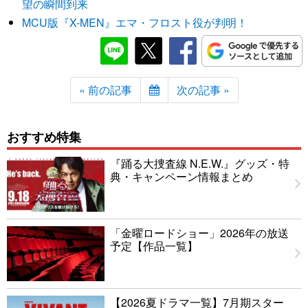
望の瞬間到来
MCU版『X-MEN』エマ・フロスト役が判明！
« 前の記事
次の記事 »
おすすめ特集
『踊る大捜査線 N.E.W.』グッズ・特
典・キャンペーン情報まとめ
「金曜ロードショー」2026年の放送
予定【作品一覧】
【2026夏ドラマ一覧】7月期スター