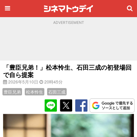
ADVERTISEMENT
「豊臣兄弟！」松本怜生、石田三成の初登場回
で自ら提案
2026年5月10日
20時45分
豊臣兄弟
松本怜生
石田三成