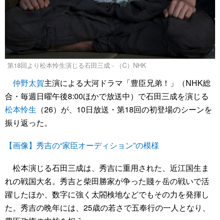
第18回より松本怜生演じる石田三成 - （C）NHK
仲野太賀
主演による大河ドラマ「豊臣兄弟！」（NHK総
合・毎週日曜午後8:00ほかで放送中）で石田三成を演じる
松本怜生
（26）が、10日放送・第18回の初登場のシーンを
振り返った。
【画像】秀吉の“家臣オーディション”の模様
松本演じる石田三成は、秀吉に重用された、近江国生ま
れの戦国大名。秀吉と柴田勝家が争った賤ヶ岳の戦いで活
躍したほか、数字に強く太閤検地などでもその力を発揮し
た。秀吉の晩年には、25歳の若さで五奉行の一人となり、