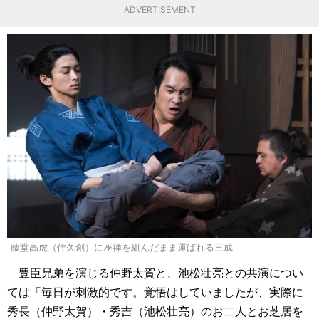
ADVERTISEMENT
藤堂高虎（佳久創）に座禅を組んだまま運ばれる三成
豊臣兄弟を演じる仲野太賀と、池松壮亮との共演につい
ては「毎日が刺激的です。覚悟はしていましたが、実際に
秀長（仲野太賀）・秀吉（池松壮亮）のお二人とお芝居を