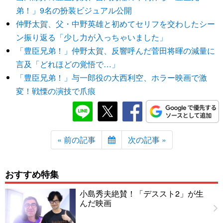
弟！」9名の扮装ビジュアル公開
仲野太賀、父・中野英雄と初めてセリフを交わしたシー
ン振り返る「少し力が入っちゃいました」
「豊臣兄弟！」仲野太賀、反響呼んだ菅田将暉の減量に
言及「どれほどの覚悟で…」
「豊臣兄弟！」与一郎役の大西利空、ホラー映画で激
変！戦慄の演技で爪痕
« 前の記事
次の記事 »
おすすめ特集
小島秀夫絶賛！「デススト2」が生
んだ映画