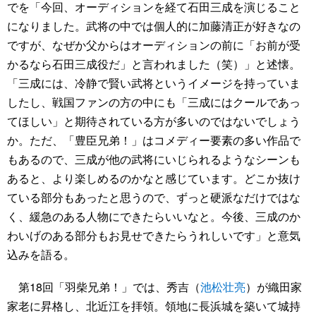
でを「今回、オーディションを経て石田三成を演じること
になりました。武将の中では個人的に加藤清正が好きなの
ですが、なぜか父からはオーディションの前に「お前が受
かるなら石田三成役だ」と言われました（笑）」と述懐。
「三成には、冷静で賢い武将というイメージを持っていま
したし、戦国ファンの方の中にも「三成にはクールであっ
てほしい」と期待されている方が多いのではないでしょう
か。ただ、「豊臣兄弟！」はコメディー要素の多い作品で
もあるので、三成が他の武将にいじられるようなシーンも
あると、より楽しめるのかなと感じています。どこか抜け
ている部分もあったと思うので、ずっと硬派なだけではな
く、緩急のある人物にできたらいいなと。今後、三成のか
わいげのある部分もお見せできたらうれしいです」と意気
込みを語る。
第18回「羽柴兄弟！」では、秀吉（
池松壮亮
）が織田家
家老に昇格し、北近江を拝領。領地に長浜城を築いて城持