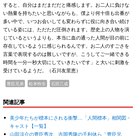
すると、自分はまだまだだと痛感します。お二人に負けな
い熱量を持ちたいと思いながらも、僕より何十倍も出番が
多い中で、いつお会いしても変わらずに役に向き合い続け
ている姿には、ただただ圧倒されます。歴史上の人物を演
じているというよりも、本当に血の通った人間が目の前に
存在しているように感じられるんです。お二人のすごさを
言葉で表現するのは難しいですが、こうしてご一緒できる
時間を一分一秒大切にしていきたいです」と大いに刺激を
受けているようだ。（石川友里恵）
豊臣兄弟
松本怜生
石田三成
関連記事
美少年たちが標本にされる衝撃…「人間標本」相関図・
キャスト【一覧】
山田涼介の豊臣秀次、吉岡秀隆の千利休ら「豊臣兄