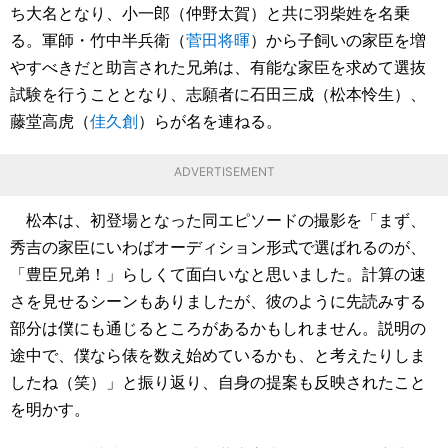
ち大名となり、小一郎（仲野太賀）と共に羽柴姓を名乗
る。軍師・竹中半兵衛（
菅田将暉
）から子飼いの家臣を増
やすべきだと助言された兄弟は、有能な家臣を求めて選抜
試験を行うこととなり、志願者に石田三成（松本怜生）、
藤堂高虎（
佳久創
）らが名を連ねる。
ADVERTISEMENT
松本は、初登場となった同エピソードの撮影を「まず、
秀吉の家臣にいわばオーディション形式で選ばれるのが、
「豊臣兄弟！」らしくて面白いなと思いました。計算の速
さを見せるシーンもありましたが、彼のように先読みする
部分は僕にも通じるところがあるかもしれません。説明の
途中で、僕なら俵を数え始めているかも、と考えたりしま
したね（笑）」と振り返り、自身の提案も反映されたこと
を明かす。