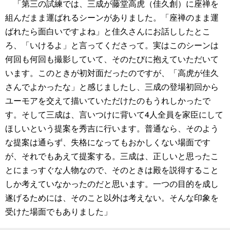
「第三の試練では、三成が藤堂高虎（佳久創）に座禅を
組んだまま運ばれるシーンがありました。「座禅のまま運
ばれたら面白いですよね」と佳久さんにお話ししたとこ
ろ、「いけるよ」と言ってくださって。実はこのシーンは
何回も何回も撮影していて、そのたびに抱えていただいて
います。このときが初対面だったのですが、「高虎が佳久
さんでよかったな」と感じましたし、三成の登場初回から
ユーモアを交えて描いていただけたのもうれしかったで
す。そして三成は、言いつけに背いて4人全員を家臣にして
ほしいという提案を秀吉に行います。普通なら、そのよう
な提案は通らず、失格になってもおかしくない場面です
が、それでもあえて提案する。三成は、正しいと思ったこ
とにまっすぐな人物なので、そのときは殿を説得すること
しか考えていなかったのだと思います。一つの目的を成し
遂げるためには、そのこと以外は考えない。そんな印象を
受けた場面でもありました」