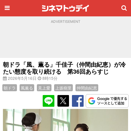
ADVERTISEMENT
朝ドラ「風、薫る」千佳子（仲間由紀恵）が冷
たい態度を取り続ける 第36回あらすじ
2026年5月16日
8時15分
朝ドラ
風薫る
見上愛
上坂樹里
仲間由紀恵