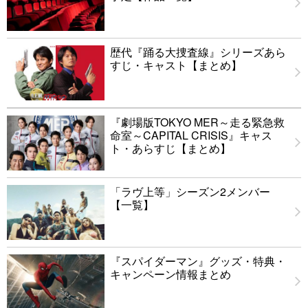
歴代『踊る大捜査線』シリーズあら
すじ・キャスト【まとめ】
『劇場版TOKYO MER～走る緊急救
命室～CAPITAL CRISIS』キャス
ト・あらすじ【まとめ】
「ラヴ上等」シーズン2メンバー
【一覧】
『スパイダーマン』グッズ・特典・
キャンペーン情報まとめ