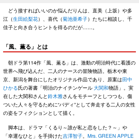
どう接すればいいのか悩んだりんは、直美（上坂）や多
江（
生田絵梨花
）、喜代（
菊池亜希子
）たちに相談し、千
佳子と向き合うヒントを得るのだが……。
「風、薫る」とは
朝ドラ第114作「風、薫る」は、激動の明治時代に看護の
世界へ飛び込んだ、二人のナースの冒険物語。栃木や東
京、新潟を舞台にしたオリジナル作品であり、原案は
田中
ひかる
氏の著書「明治のナイチンゲール
大関和
物語」。実
在した大関和さんと
鈴木雅
さんをモチーフとしつつも、傷
ついた人々を守るために“バディ”として奔走する二人の女性
の姿をフィクションとして描く。
脚本は、ドラマ「くるり～誰が私と恋をした？～」や
「幸運なひと」を手掛けた
吉澤智子
。
Mrs. GREEN APPLE