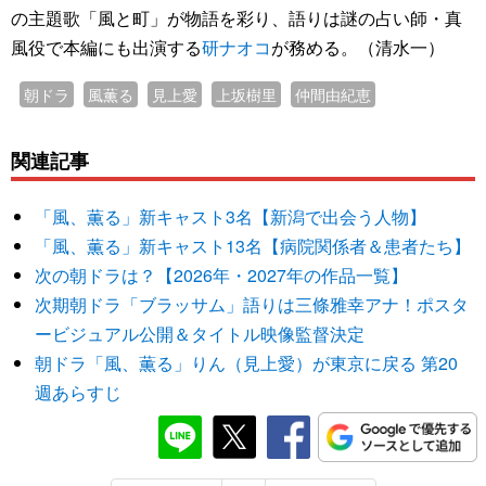
の主題歌「風と町」が物語を彩り、語りは謎の占い師・真
風役で本編にも出演する
研ナオコ
が務める。（清水一）
朝ドラ
風薫る
見上愛
上坂樹里
仲間由紀恵
関連記事
「風、薫る」新キャスト3名【新潟で出会う人物】
「風、薫る」新キャスト13名【病院関係者＆患者たち】
次の朝ドラは？【2026年・2027年の作品一覧】
次期朝ドラ「ブラッサム」語りは三條雅幸アナ！ポスタ
ービジュアル公開＆タイトル映像監督決定
朝ドラ「風、薫る」りん（見上愛）が東京に戻る 第20
週あらすじ