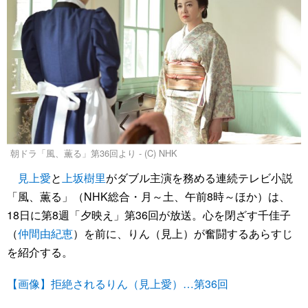
朝ドラ「風、薫る」第36回より - (C) NHK
見上愛
と
上坂樹里
がダブル主演を務める連続テレビ小説
「風、薫る」（NHK総合・月～土、午前8時～ほか）は、
18日に第8週「夕映え」第36回が放送。心を閉ざす千佳子
（
仲間由紀恵
）を前に、りん（見上）が奮闘するあらすじ
を紹介する。
【画像】拒絶されるりん（見上愛）…第36回