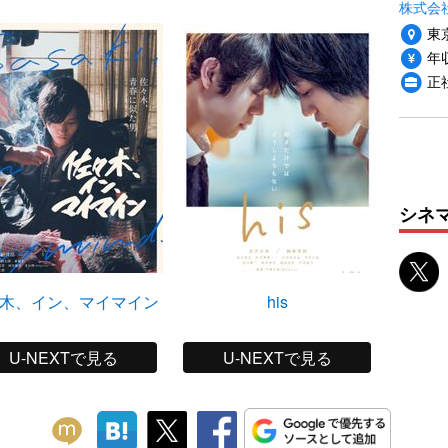
株式会
東
年収
正
シネ
木、イン、マイマイン
his
不
U-NEXTで見る
U-NEXTで見る