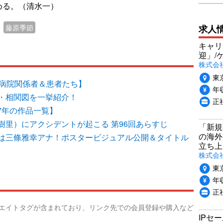
める。（清水一）
求人
藤原季節
キャリ
迎」/
株式会
東
【病院関係者＆患者たち】
年収
・相関図を一挙紹介！
正
27年の作品一覧】
樹里）にアクシデントが起こる 第96回あらすじ
「新規
の海外
は三條雅幸アナ！ポスタービジュアル公開＆タイトル
立ち上
株式会社P
東
年収
正社
リエイトタグが含まれており、リンク先での会員登録や購入など
IPセ