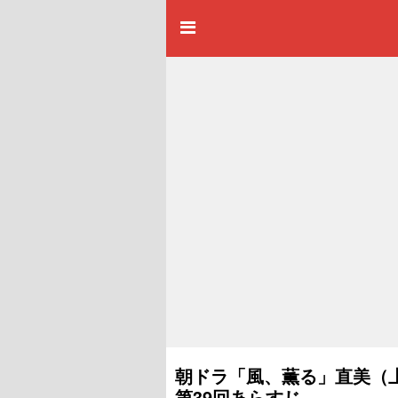
朝ドラ「風、薫る」直美（
第39回あらすじ