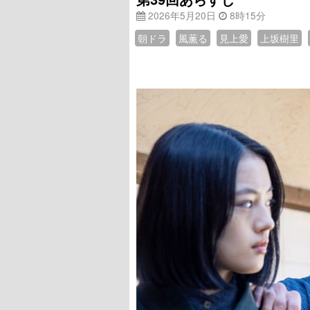
2026年5月20日
8時15分
朝ドラ
風薫る
見上愛
上坂樹里