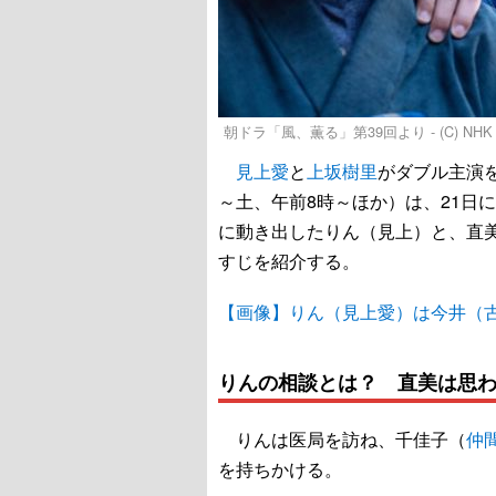
朝ドラ「風、薫る」第39回より - (C) NHK
見上愛
と
上坂樹里
がダブル主演
～土、午前8時～ほか）は、21日
に動き出したりん（見上）と、直美
すじを紹介する。
【画像】りん（見上愛）は今井（古
りんの相談とは？ 直美は思
りんは医局を訪ね、千佳子（
仲
を持ちかける。