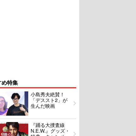
すめ特集
小島秀夫絶賛！
「デススト2」が
生んだ映画
『踊る大捜査線
N.E.W.』グッズ・