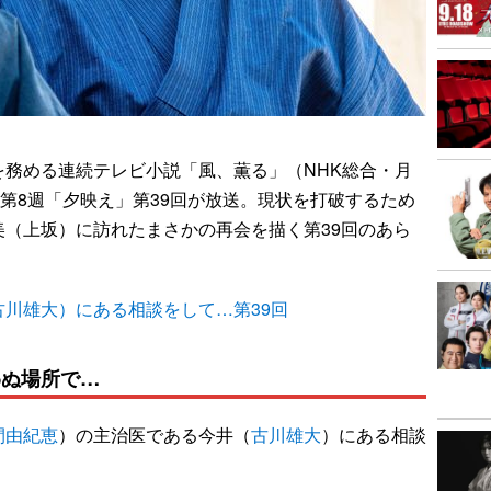
を務める連続テレビ小説「風、薫る」（NHK総合・月
に第8週「夕映え」第39回が放送。現状を打破するため
（上坂）に訪れたまさかの再会を描く第39回のあら
川雄大）にある相談をして…第39回
わぬ場所で…
間由紀恵
）の主治医である今井（
古川雄大
）にある相談