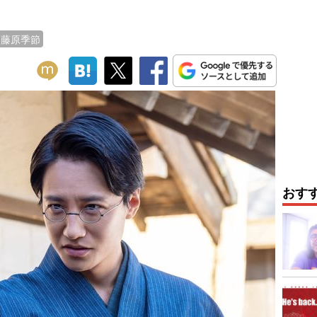
藤原季節
おす