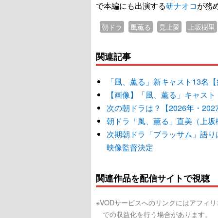
で本編にも出演する
研ナオコ
が務
朝ドラ
風薫る
見上愛
上坂樹里
関連記事
「風、薫る」新キャスト13名
【画像】「風、薫る」キャスト
次の朝ドラは？【2026年・20
朝ドラ「風、薫る」直美（上坂
次期朝ドラ「ブラッサム」語り
映像監督決定
関連作品を配信サイトで視聴
※VODサービスへのリンクにはアフィ
での収益化を行う場合があります。