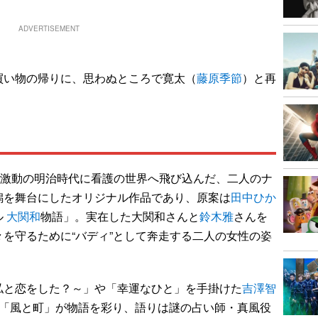
ADVERTISEMENT
い物の帰りに、思わぬところで寛太（
藤原季節
）と再
、激動の明治時代に看護の世界へ飛び込んだ、二人のナ
潟を舞台にしたオリジナル作品であり、原案は
田中ひか
ル
大関和
物語」。実在した大関和さんと
鈴木雅
さんを
を守るために“バディ”として奔走する二人の女性の姿
と恋をした？～」や「幸運なひと」を手掛けた
吉澤智
「風と町」が物語を彩り、語りは謎の占い師・真風役