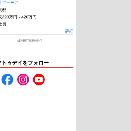
社フーモア
京都
320万円～420万円
社員
詳細
ADVERTISEMENT
マトゥデイをフォロー
死身ラヴァーズ
衝動
U-NEXTで見る
U-NEXTで見る