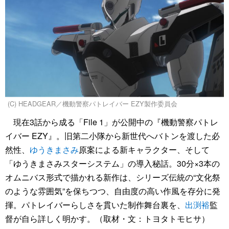
(C) HEADGEAR／機動警察パトレイバー EZY製作委員会
現在3話から成る「File 1」が公開中の『機動警察パトレ
イバー EZY』。旧第二小隊から新世代へバトンを渡した必
然性、
ゆうきまさみ
原案による新キャラクター、そして
「ゆうきまさみスターシステム」の導入秘話。30分×3本の
オムニバス形式で描かれる新作は、シリーズ伝統の“文化祭
のような雰囲気”を保ちつつ、自由度の高い作風を存分に発
揮。パトレイバーらしさを貫いた制作舞台裏を、
出渕裕
監
督が自ら詳しく明かす。（取材・文：トヨタトモヒサ）