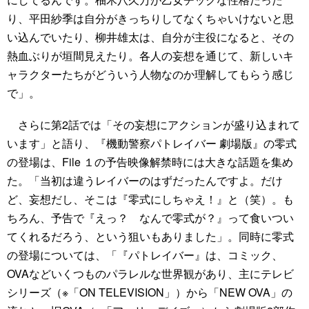
り、平田紗季は自分がきっちりしてなくちゃいけないと思
い込んでいたり、柳井雄太は、自分が主役になると、その
熱血ぶりが垣間見えたり。各人の妄想を通じて、新しいキ
ャラクターたちがどういう人物なのか理解してもらう感じ
で」。
さらに第2話では「その妄想にアクションが盛り込まれて
います」と語り、『機動警察パトレイバー 劇場版』の零式
の登場は、File １の予告映像解禁時には大きな話題を集め
た。「当初は違うレイバーのはずだったんですよ。だけ
ど、妄想だし、そこは『零式にしちゃえ！』と（笑）。も
ちろん、予告で『えっ？ なんで零式が？』って食いつい
てくれるだろう、という狙いもありました」。同時に零式
の登場については、「『パトレイバー』は、コミック、
OVAなどいくつものパラレルな世界観があり、主にテレビ
シリーズ（※「ON TELEVISION」）から「NEW OVA」の