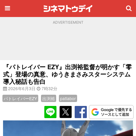
ADVERTISEMENT
『パトレイバー EZY』出渕裕監督が明かす「零
式」登場の真意、ゆうきまさみスターシステム
導入秘話も告白
2026年6月3日
7時32分
パトレイバーEZY
出渕裕
patlabor