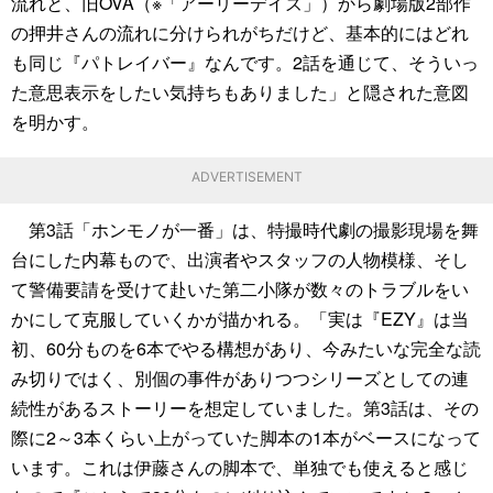
流れと、旧OVA（※「アーリーデイズ」）から劇場版2部作
の押井さんの流れに分けられがちだけど、基本的にはどれ
も同じ『パトレイバー』なんです。2話を通じて、そういっ
た意思表示をしたい気持ちもありました」と隠された意図
を明かす。
ADVERTISEMENT
第3話「ホンモノが一番」は、特撮時代劇の撮影現場を舞
台にした内幕もので、出演者やスタッフの人物模様、そし
て警備要請を受けて赴いた第二小隊が数々のトラブルをい
かにして克服していくかが描かれる。「実は『EZY』は当
初、60分ものを6本でやる構想があり、今みたいな完全な読
み切りではく、別個の事件がありつつシリーズとしての連
続性があるストーリーを想定していました。第3話は、その
際に2～3本くらい上がっていた脚本の1本がベースになって
います。これは伊藤さんの脚本で、単独でも使えると感じ