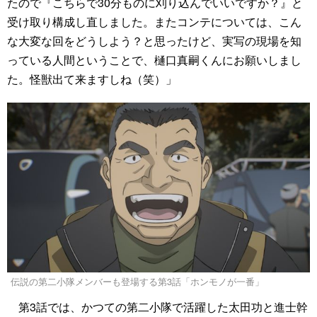
たので『こちらで30分ものに刈り込んでいいですか？』と
受け取り構成し直しました。またコンテについては、こん
な大変な回をどうしよう？と思ったけど、実写の現場を知
っている人間ということで、樋口真嗣くんにお願いしまし
た。怪獣出て来ますしね（笑）」
伝説の第二小隊メンバーも登場する第3話「ホンモノが一番」
第3話では、かつての第二小隊で活躍した太田功と進士幹