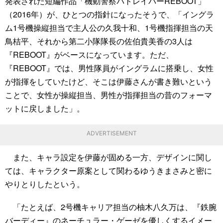
発表された短編作品「機動警察パトレイバーREBOOT」
（2016年）が、ひとつの指針になったそうで、「イングラ
ム1号機操縦担当で主人公の久我十和、1号機指揮担当の天
鳥桔平、それから第二小隊隊長の佐伯貴美香の3人は
『REBOOT』がベースになっています。ただ、
『REBOOT』では、男性隊員がイングラムに搭乗し、女性
が指揮をしていたけど、そこは伊藤さんが書き難いという
ことで、女性が操縦担当、男性が指揮担当の昔のフォーマ
ットに戻しました」。
ADVERTISEMENT
また、キャラ設定を伊藤が固める一方、デザインに関し
ては、キャラクター原案として関わるゆうきまさみと密に
やりとりしたという。
「たとえば、2号機キャリア担当の柚木八久万は、『鉄腕
バーディー』のネーチュラー・ゲーゼを優しくするイメー