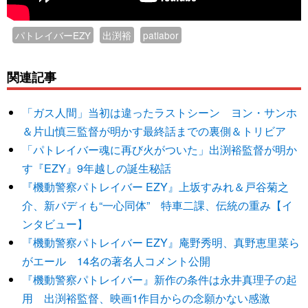
パトレイバーEZY
出渕裕
patlabor
関連記事
「ガス人間」当初は違ったラストシーン ヨン・サンホ
＆片山慎三監督が明かす最終話までの裏側＆トリビア
「パトレイバー魂に再び火がついた」出渕裕監督が明か
す『EZY』9年越しの誕生秘話
『機動警察パトレイバー EZY』上坂すみれ＆戸谷菊之
介、新バディも“一心同体” 特車二課、伝統の重み【イ
ンタビュー】
『機動警察パトレイバー EZY』庵野秀明、真野恵里菜ら
がエール 14名の著名人コメント公開
『機動警察パトレイバー』新作の条件は永井真理子の起
用 出渕裕監督、映画1作目からの念願かない感激