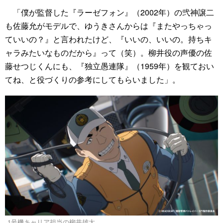
「僕が監督した『ラーゼフォン』（2002年）の弐神譲二
も佐藤允がモデルで、ゆうきさんからは『またやっちゃっ
ていいの？』と言われたけど、『いいの、いいの。持ちキ
ャラみたいなものだから』って（笑）。柳井役の声優の佐
藤せつじくんにも、『独立愚連隊』（1959年）を観ておい
てね、と役づくりの参考にしてもらいました」。
1号機キャリア担当の柳井雄太