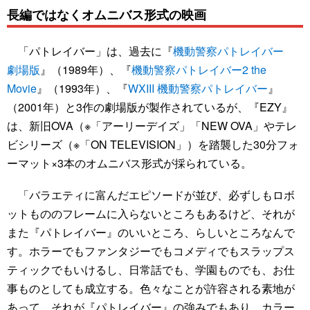
長編ではなくオムニバス形式の映画
「パトレイバー」は、過去に『
機動警察パトレイバー
劇場版
』（1989年）、『
機動警察パトレイバー2 the
Movie
』（1993年）、『
WXIII 機動警察パトレイバー
』
（2001年）と3作の劇場版が製作されているが、『EZY』
は、新旧OVA（※「アーリーデイズ」「NEW OVA」やテレ
ビシリーズ（※「ON TELEVISION」）を踏襲した30分フォ
ーマット×3本のオムニバス形式が採られている。
「バラエティに富んだエピソードが並び、必ずしもロボ
ットもののフレームに入らないところもあるけど、それが
また『パトレイバー』のいいところ、らしいところなんで
す。ホラーでもファンタジーでもコメディでもスラップス
ティックでもいけるし、日常話でも、学園ものでも、お仕
事ものとしても成立する。色々なことが許容される素地が
あって、それが『パトレイバー』の強みでもあり、カラー