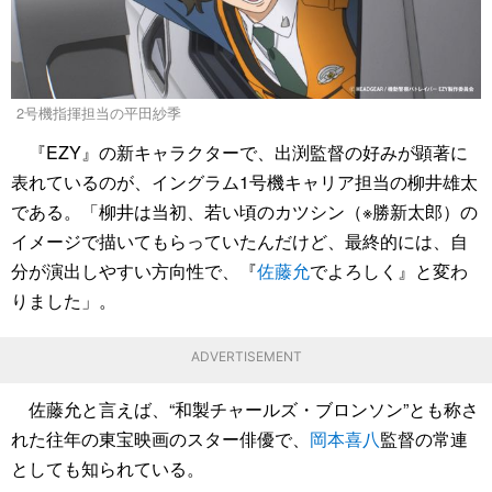
2号機指揮担当の平田紗季
『EZY』の新キャラクターで、出渕監督の好みが顕著に
表れているのが、イングラム1号機キャリア担当の柳井雄太
である。「柳井は当初、若い頃のカツシン（※勝新太郎）の
イメージで描いてもらっていたんだけど、最終的には、自
分が演出しやすい方向性で、『
佐藤允
でよろしく』と変わ
りました」。
ADVERTISEMENT
佐藤允と言えば、“和製チャールズ・ブロンソン”とも称さ
れた往年の東宝映画のスター俳優で、
岡本喜八
監督の常連
としても知られている。