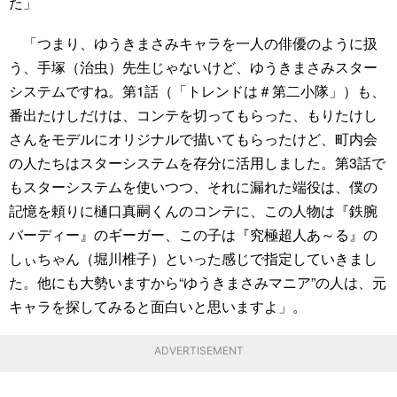
た」
「つまり、ゆうきまさみキャラを一人の俳優のように扱
う、手塚（治虫）先生じゃないけど、ゆうきまさみスター
システムですね。第1話（「トレンドは＃第二小隊」）も、
番出たけしだけは、コンテを切ってもらった、もりたけし
さんをモデルにオリジナルで描いてもらったけど、町内会
の人たちはスターシステムを存分に活用しました。第3話で
もスターシステムを使いつつ、それに漏れた端役は、僕の
記憶を頼りに樋口真嗣くんのコンテに、この人物は『鉄腕
バーディー』のギーガー、この子は『究極超人あ～る』の
しぃちゃん（堀川椎子）といった感じで指定していきまし
た。他にも大勢いますから“ゆうきまさみマニア”の人は、元
キャラを探してみると面白いと思いますよ」。
ADVERTISEMENT