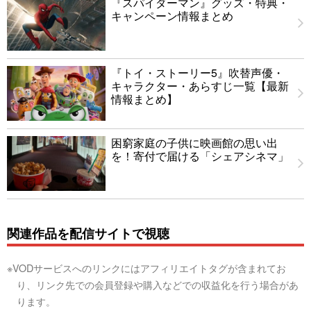
『スパイダーマン』グッズ・特典・
キャンペーン情報まとめ
『トイ・ストーリー5』吹替声優・
キャラクター・あらすじ一覧【最新
情報まとめ】
困窮家庭の子供に映画館の思い出
を！寄付で届ける「シェアシネマ」
関連作品を配信サイトで視聴
※VODサービスへのリンクにはアフィリエイトタグが含まれてお
り、リンク先での会員登録や購入などでの収益化を行う場合があ
ります。