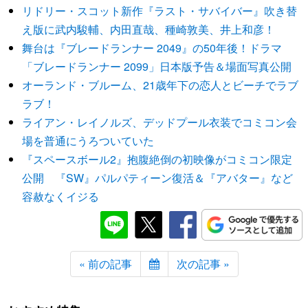
リドリー・スコット新作『ラスト・サバイバー』吹き替
え版に武内駿輔、内田直哉、種崎敦美、井上和彦！
舞台は『ブレードランナー 2049』の50年後！ドラマ
「ブレードランナー 2099」日本版予告＆場面写真公開
オーランド・ブルーム、21歳年下の恋人とビーチでラブ
ラブ！
ライアン・レイノルズ、デッドプール衣装でコミコン会
場を普通にうろついていた
『スペースボール2』抱腹絶倒の初映像がコミコン限定
公開 『SW』パルパティーン復活＆『アバター』など
容赦なくイジる
« 前の記事
次の記事 »