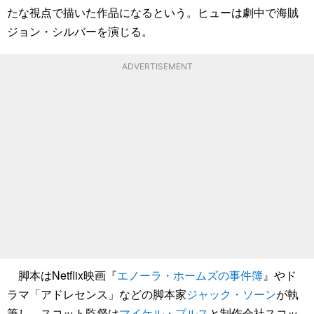
たな視点で描いた作品になるという。ヒューは劇中で海賊
ジョン・シルバーを演じる。
ADVERTISEMENT
脚本はNetflix映画『
エノーラ・ホームズの事件簿
』やド
ラマ「アドレセンス」などの脚本家
ジャック・ソーン
が執
筆し、スコット監督は
マイケル・プルス
と制作会社スコッ