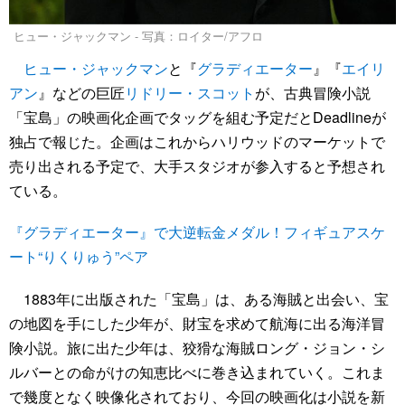
ヒュー・ジャックマン - 写真：ロイター/アフロ
ヒュー・ジャックマン
と『
グラディエーター
』『
エイリ
アン
』などの巨匠
リドリー・スコット
が、古典冒険小説
「宝島」の映画化企画でタッグを組む予定だとDeadlineが
独占で報じた。企画はこれからハリウッドのマーケットで
売り出される予定で、大手スタジオが参入すると予想され
ている。
『グラディエーター』で大逆転金メダル！フィギュアスケ
ート“りくりゅう”ペア
1883年に出版された「宝島」は、ある海賊と出会い、宝
の地図を手にした少年が、財宝を求めて航海に出る海洋冒
険小説。旅に出た少年は、狡猾な海賊ロング・ジョン・シ
ルバーとの命がけの知恵比べに巻き込まれていく。これま
で幾度となく映像化されており、今回の映画化は小説を新