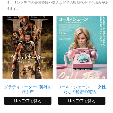
り、リンク先での会員登録や購入などでの収益化を行う場合があ
ります。
グラディエーターII 英雄を
コール・ジェーン －女性
呼ぶ声
たちの秘密の電話－
U-NEXTで見る
U-NEXTで見る