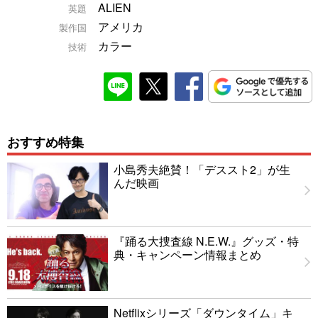
ALIEN
英題
アメリカ
製作国
カラー
技術
おすすめ特集
小島秀夫絶賛！「デススト2」が生
んだ映画
『踊る大捜査線 N.E.W.』グッズ・特
典・キャンペーン情報まとめ
Netflixシリーズ「ダウンタイム」キ