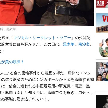
架純、黒木華
た映画『
マジカル・シークレット・ツアー
』の公開記
の航空券に目を輝かせた。この日は、
黒木華
、
南沙良
、
た。
良が美の競演！
たちによる金の密輸事件から着想を得た、痛快なエンタ
）の借金返済のためにシンガポールから金を密輸する闇
）は、借金に追われる非正規雇用の研究員・清恵（黒
嬢・麻由（南）と知り合い、密輸で金を稼ぎ、自分らし
わぬ事態に巻き込まれていく。