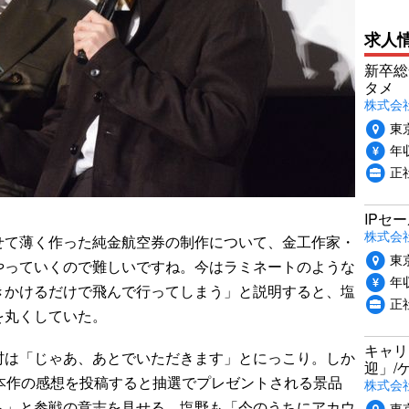
求人
新卒総
タメ
株式会社P
東
年収
正
IPセ
株式会
て薄く作った純金航空券の制作について、金工作家・
東
やっていくので難しいですね。今はラミネートのような
年収
きかけるだけで飛んで行ってしまう」と説明すると、塩
正
を丸くしていた。
キャリ
は「じゃあ、あとでいただきます」とにっこり。しか
迎」/
本作の感想を投稿すると抽選でプレゼントされる景品
株式会
も」と参戦の意志を見せる。塩野も「今のうちにアカウ
東