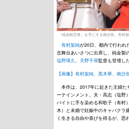
「純金航空券」を手にする南沙良、有村
有村架純
が20日、都内で行われ
念舞台あいさつに出席し、純金製
塩野瑛久
、
天野千尋
監督も登壇し
【画像】有村架純、黒木華、南沙
本作は、2017年に起きた主婦
ーテインメント。夫・高志（塩野
バイトに手を染める和歌子（有村
木）と未婚で妊娠中のキャバクラ
く生きる自由や喜びを得るが、思