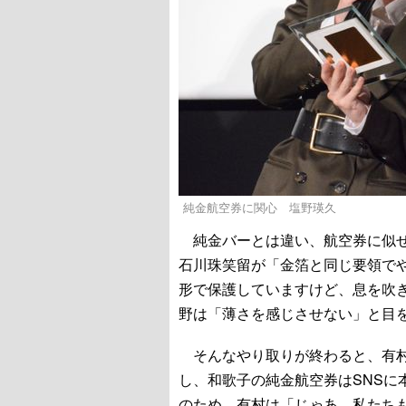
純金航空券に関心 塩野瑛久
純金バーとは違い、航空券に似せ
石川珠笑留が「金箔と同じ要領で
形で保護していますけど、息を吹
野は「薄さを感じさせない」と目
そんなやり取りが終わると、有村
し、和歌子の純金航空券はSNSに
のため、有村は「じゃあ、私たち