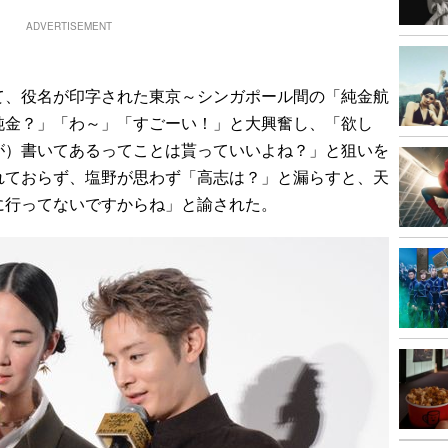
ADVERTISEMENT
、役名が印字された東京～シンガポール間の「純金航
純金？」「わ～」「すごーい！」と大興奮し、「欲し
が）書いてあるってことは貰っていいよね？」と狙いを
れておらず、塩野が思わず「高志は？」と漏らすと、天
に行ってないですからね」と諭された。