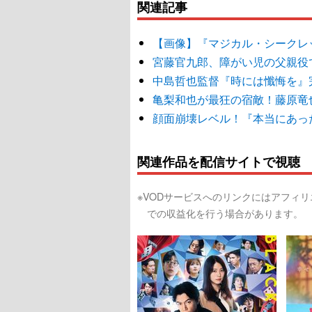
関連記事
【画像】『マジカル・シークレ
宮藤官九郎、障がい児の父親役で
中島哲也監督『時には懺悔を』
亀梨和也が最狂の宿敵！藤原竜
顔面崩壊レベル！『本当にあっ
関連作品を配信サイトで視聴
※VODサービスへのリンクにはアフィ
での収益化を行う場合があります。