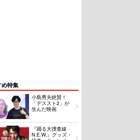
すめ特集
小島秀夫絶賛！
「デススト2」が
生んだ映画
『踊る大捜査線
N.E.W.』グッズ・