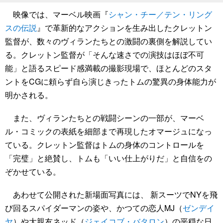
映像では、マーベル映画『
シャン・チー／テン・リング
スの伝説
』で革新的なアクションを生み出したクレットン
監督が、数々のヴィランたちとの激闘の裏側を解説してい
る。クレットン監督が「そんな速さでの演技はほぼ不可
能」と語るスピード感満載の撮影現場で、ほとんどのスタ
ントをCGに頼らず自ら演じきったトムの驚異の身体能力が
明かされる。
また、ヴィランたちとの戦闘シーンの一部が、マーベ
ル・コミックの表紙を細部まで再現したオマージュになっ
ている。クレットン監督はトムの身体のコントロールを
「完璧」と絶賛し、トムも「いい仕上がりだ」と自信をの
ぞかせている。
あわせて公開された新場面写真には、 新スーツでNYを飛
び回るスパイダーマンの姿や、かつての恋人MJ（
ゼンデイ
ヤ
）や大親友ネッド（
ジェイコブ・バタロン
）の平穏な日