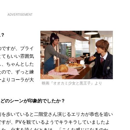
ADVERTISEMENT
ね？
のですが、プライ
とてもいい雰囲気
し、ちゃんとした
たので、ずっと練
ーよりコーラが大
映画『オオカミ少女と黒王子』より
はどのシーンが印象的でしたか？
街を歩いていると二階堂さん演じるエリカが恭也を追い
ですが、PVを観ているようでキラキラしていましたよ
した。台本を読んだときは、「こんな感じになるのか