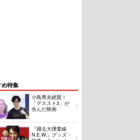
すめ特集
小島秀夫絶賛！
「デススト2」が
生んだ映画
『踊る大捜査線
N.E.W.』グッズ・