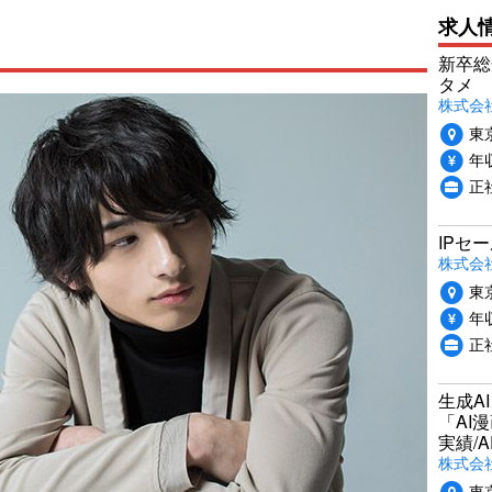
求人
新卒総
タメ
株式会社P
東
年収
正
IPセ
株式会
東
年収
正
生成A
「AI
実績/A
株式会社
東