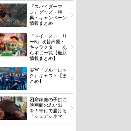
『スパイダーマ
ン』グッズ・特
典・キャンペーン
情報まとめ
『トイ・ストーリ
ー5』吹替声優・
キャラクター・あ
らすじ一覧【最新
情報まとめ】
実写『ブルーロッ
ク』キャスト【ま
とめ】
困窮家庭の子供に
映画館の思い出
を！寄付で届ける
「シェアシネマ」