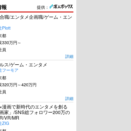
情報
提供：
合職/エンタメ企画職/ゲーム・エン
lott
京都
330万円～
社員
詳細
ールス/ゲーム・エンタメ
社フーモア
京都
320万円～420万円
社員
詳細
I×漫画で新時代のエンタメを創る
漫画家」/SNS総フォロワー200万の
R/VR/MR
ZIG
京都