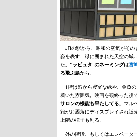
JRの駅から、昭和の空気がその
姿を表す、緑に囲まれた天空の城…
た。
“ラピュタ”のネーミングは
宮
る飛ぶ島
から。
1階は窓から豊富な緑や、金魚の
着いた雰囲気。映画を観終った後で
サロンの機能も果たしてる
。マル
籍がお洒落にディスプレイされ販
上階の様子も判る。
外の階段、もしくはエレベーター