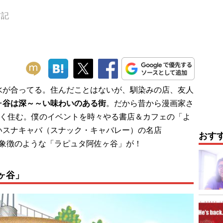
訪記
が合ってる。住んだことはないが、馴染みの店、友人
ヶ谷は深～～い味わいのある街
。だから昔から漫画家さ
多く住む。僕のイベントを時々やる書店＆カフェの「よ
いスナキャバ（スナック・キャバレー）の名店
おす
くに象徴のような「ラピュタ阿佐ヶ谷」が！
ヶ谷」