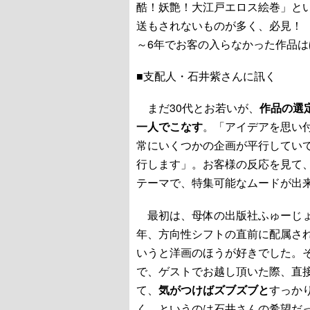
酷！妖艶！大江戸エロス絵巻」とい
送もされないものが多く、必見！ 
～6年でお客の入らなかった作品
■支配人・石井紫さんに訊く
まだ30代とお若いが、
作品の選
一人でこなす
。「アイデアを思い
常にいくつかの企画が平行してい
行します」。お客様の反応を見て
テーマで、特集可能なムードが出
最初は、母体の出版社ふゅーじょ
年、方向性シフトの直前に配属さ
いうと洋画のほうが好きでした。
で、ゲストでお越し頂いた際、直
て、
気がつけばズブズブと
すっか
く、というのは石井さんの希望だ