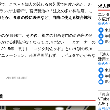
屋で、こちらも知人の関わるお芝居で何度か来た。3・
求人
ランの“山猫軒”、宮沢賢治の「注文の多い料理店」に
エンタ
事とか、食事の後に映画など、自由に使える複合施設
を広げ
株式会
東
たのが1998年。その後、都内の邦画専門の名画座の閉
年収
正
をかける劇場がなくなってはいけない！ とオーナーの
2015年、裏手に「ユジク阿佐ヶ谷」という別の映画
「法人
アニメーション、邦画洋画問わず、ラピュタでかからな
活用エ
株式会
東
年収
ADVERTISEMENT
正
「東京
着
VTu
み出す
合同会