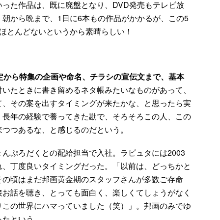
った作品は、既に廃盤となり、DVD発売もテレビ放
朝から晩まで、1日に6本もの作品がかかるが、この5
はほとんどないというから素晴らしい！
定から特集の企画や命名、チラシの宣伝文まで、基本
付いたときに書き留めるネタ帳みたいなものがあって、
て、その案を出すタイミングが来たかな、と思ったら実
、長年の経験で養ってきた勘で、そろそろこの人、この
来つつあるな、と感じるのだという。
んぷろだくとの配給担当で入社。ラピュタには2003
れ、丁度良いタイミングだった。「以前は、どっちかと
その頃はまだ邦画黄金期のスタッフさんが多数ご存命
接お話を聴き、とっても面白く、楽しくてしょうがなく
りこの世界にハマっていました（笑）」。邦画のみでゆ
ったという。