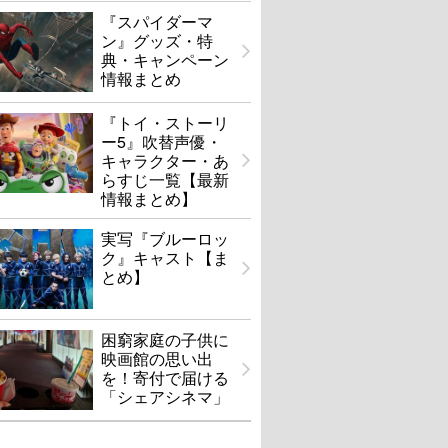
『スパイダーマ
ン』グッズ・特
典・キャンペーン
情報まとめ
『トイ・ストーリ
ー5』吹替声優・
キャラクター・あ
らすじ一覧【最新
情報まとめ】
実写『ブルーロッ
ク』キャスト【ま
とめ】
困窮家庭の子供に
映画館の思い出
を！寄付で届ける
「シェアシネマ」