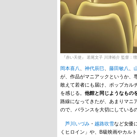
『赤い天使』 若尾文子 川津裕介 監督：増
岡本喜八
、
神代辰巳
、
藤田敏八
、
が、作品がマニアックというか、
敢えて若者にも届け、ポップカル
を感じる。
他館と同じようなもの
路線になってきたが、あまりマニ
ので、バランスを大切にしている
芦川いづみ
・
越路吹雪
など女優
くヒロイン」や、B級映画やカル