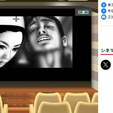
東
年収
正
シネ