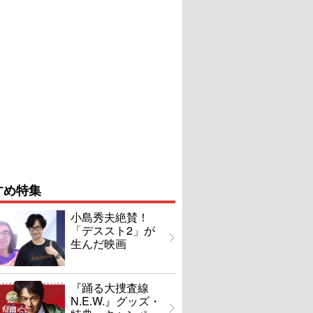
すめ特集
小島秀夫絶賛！
「デススト2」が
生んだ映画
『踊る大捜査線
N.E.W.』グッズ・