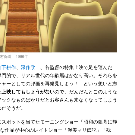
村保造 1966年
山下耕作
、
深作欣二
、各監督の特集上映で足を運んだ
専門的で、リアル世代の年齢層はかなり高い。それらを
チャーとしての邦画を再発見しよう！ という想いと志
を上映してもしょうがない
ので、だんだんとこのような
アックなものばかりだとお客さんも来なくなってしまう
のだそうだ。
にスポットを当てたモーニングショー「昭和の銀幕に輝
トな作品が中心のレイトショー「渥美マリ伝説」「残