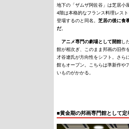
地下の「ザムザ阿佐谷」は芝居小
4階は本格的なフランス料理レスト
登場するのと同名。
芝居の後に食
だ
。
アニメ専門の劇場として開館
し
館が相次ぎ、このまま邦画の旧作
才谷遼氏が方向性をシフト。さらに
館もオープン。こちらは準新作や
いものがかかる。
■黄金期の邦画専門館として定