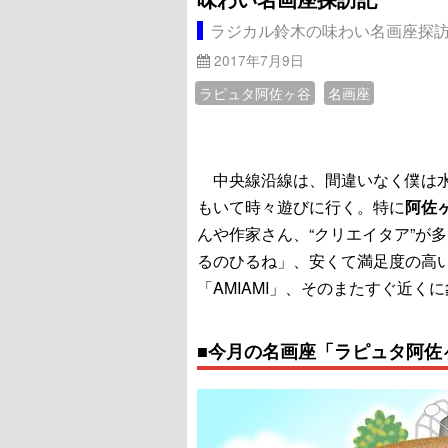
ラジカル鈴木の味わい名画座探
2017年7月9日
ラピュタ阿佐ヶ谷
名画座
中央線沿線は、間違いなく僕は水
もいて時々遊びに行く。特に
阿佐
んや作家さん、“クリエイタア”が
るのひるね」、安くて満足度の高
「AMIAMI」、そのまたすぐ近
■今月の名画座「ラピュタ阿佐