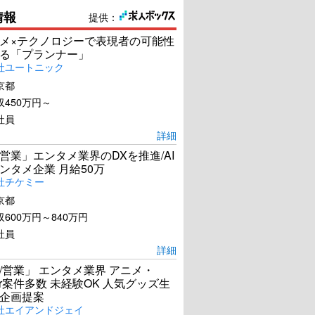
情報
提供：
メ×テクノロジーで表現者の可能性
る「プランナー」
社ユートニック
京都
450万円～
社員
詳細
営業」エンタメ業界のDXを推進/AI
ンタメ企業 月給50万
社チケミー
京都
600万円～840万円
社員
詳細
/営業」 エンタメ業界 アニメ・
ber案件多数 未経験OK 人気グッズ生
企画提案
社エイアンドジェイ