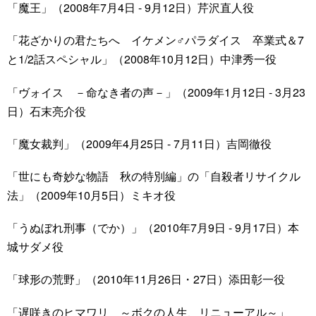
「魔王」（2008年7月4日 - 9月12日）芹沢直人役
「花ざかりの君たちへ イケメン♂パラダイス 卒業式＆7
と1/2話スペシャル」（2008年10月12日）中津秀一役
「ヴォイス －命なき者の声－」（2009年1月12日 - 3月23
日）石末亮介役
「魔女裁判」（2009年4月25日 - 7月11日）吉岡徹役
「世にも奇妙な物語 秋の特別編」の「自殺者リサイクル
法」（2009年10月5日）ミキオ役
「うぬぼれ刑事（でか）」（2010年7月9日 - 9月17日）本
城サダメ役
「球形の荒野」（2010年11月26日・27日）添田彰一役
「遅咲きのヒマワリ ～ボクの人生、リニューアル～」