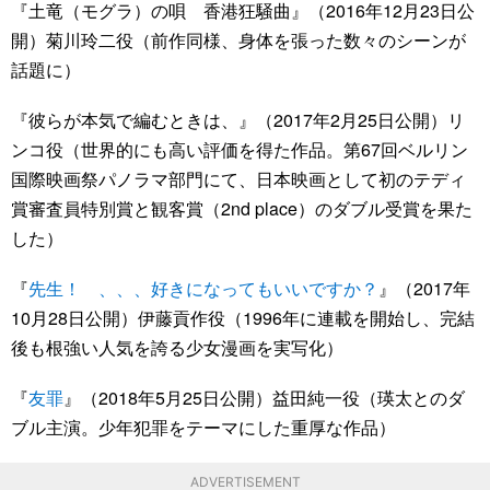
『土竜（モグラ）の唄 香港狂騒曲』（2016年12月23日公
開）菊川玲二役（前作同様、身体を張った数々のシーンが
話題に）
『彼らが本気で編むときは、』（2017年2月25日公開）リ
ンコ役（世界的にも高い評価を得た作品。第67回ベルリン
国際映画祭パノラマ部門にて、日本映画として初のテディ
賞審査員特別賞と観客賞（2nd place）のダブル受賞を果た
した）
『
先生！ 、、、好きになってもいいですか？
』（2017年
10月28日公開）伊藤貢作役（1996年に連載を開始し、完結
後も根強い人気を誇る少女漫画を実写化）
『
友罪
』（2018年5月25日公開）益田純一役（瑛太とのダ
ブル主演。少年犯罪をテーマにした重厚な作品）
ADVERTISEMENT