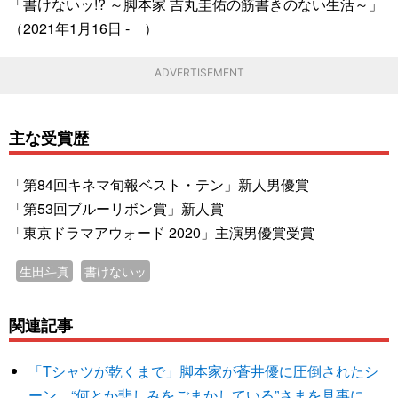
「書けないッ!? ～脚本家 吉丸圭佑の筋書きのない生活～」
（2021年1月16日 - ）
ADVERTISEMENT
主な受賞歴
「第84回キネマ旬報ベスト・テン」新人男優賞
「第53回ブルーリボン賞」新人賞
「東京ドラマアウォード 2020」主演男優賞受賞
生田斗真
書けないッ
関連記事
「Tシャツが乾くまで」脚本家が蒼井優に圧倒されたシ
ーン “何とか悲しみをごまかしている”さまを見事に