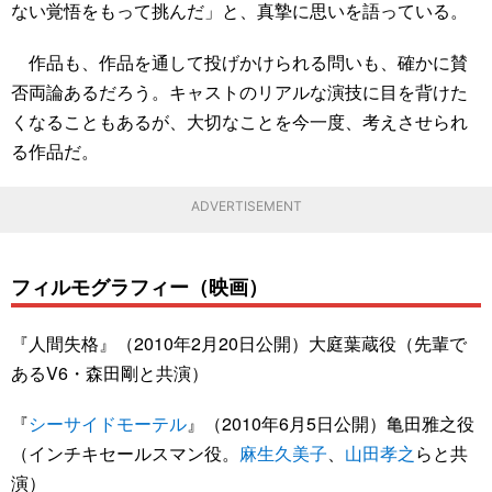
ない覚悟をもって挑んだ」と、真摯に思いを語っている。
作品も、作品を通して投げかけられる問いも、確かに賛
否両論あるだろう。キャストのリアルな演技に目を背けた
くなることもあるが、大切なことを今一度、考えさせられ
る作品だ。
ADVERTISEMENT
フィルモグラフィー（映画）
『人間失格』（2010年2月20日公開）大庭葉蔵役（先輩で
あるV6・森田剛と共演）
『
シーサイドモーテル
』（2010年6月5日公開）亀田雅之役
（インチキセールスマン役。
麻生久美子
、
山田孝之
らと共
演）