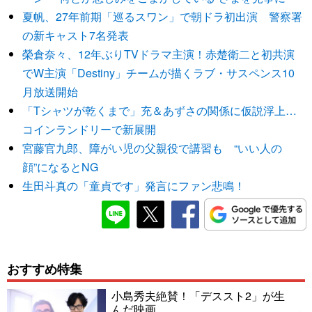
夏帆、27年前期「巡るスワン」で朝ドラ初出演 警察署
の新キャスト7名発表
榮倉奈々、12年ぶりTVドラマ主演！赤楚衛二と初共演
でW主演「Destiny」チームが描くラブ・サスペンス10
月放送開始
「Tシャツが乾くまで」充＆あずさの関係に仮説浮上…
コインランドリーで新展開
宮藤官九郎、障がい児の父親役で講習も “いい人の
顔”になるとNG
生田斗真の「童貞です」発言にファン悲鳴！
おすすめ特集
小島秀夫絶賛！「デススト2」が生
んだ映画