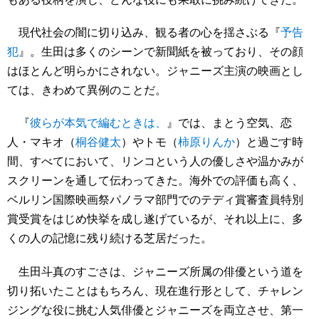
現代社会の闇に切り込み、観る者の心を揺さぶる『
予告
犯
』。生田は多くのシーンで新聞紙を被っており、その顔
はほとんど明らかにされない。ジャニーズ主演の映画とし
ては、きわめて異例のことだ。
『
彼らが本気で編むときは、
』では、まとう空気、恋
人・マキオ（
桐谷健太
）やトモ（
柿原りんか
）と過ごす時
間、すべてにおいて、リンコという人の優しさや温かみが
スクリーンを通して伝わってきた。海外での評価も高く、
ベルリン国際映画祭パノラマ部門でのテディ賞審査員特別
賞受賞をはじめ快挙を成し遂げているが、それ以上に、多
くの人の記憶に残り続ける芝居だった。
生田斗真のすごさは、ジャニーズ所属の俳優という道を
切り拓いたことはもちろん、現在進行形として、チャレン
ジングな役に挑む人気俳優とジャニーズを両立させ、第一