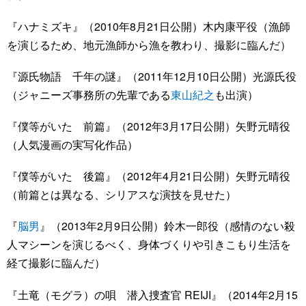
『ハナミズキ』（2010年8月21日公開）木内康平役（漁師
を演じるため、地元漁師から漁を教わり、撮影に臨んだ）
『源氏物語 千年の謎』（2011年12月10日公開）光源氏役
（ジャニーズ事務所の先輩である
東山紀之
も出演）
『僕等がいた 前篇』（2012年3月17日公開）矢野元晴役
（人気漫画の実写化作品）
『僕等がいた 後篇』（2012年4月21日公開）矢野元晴役
（前篇とは異なる、シリアスな演技を見せた）
『
脳男
』（2013年2月9日公開）鈴木一郎役（感情のない殺
人マシーンを演じるべく、身体づくりや引きこもり生活を
経て撮影に臨んだ）
『土竜（モグラ）の唄 潜入捜査官 REIJI』（2014年2月15