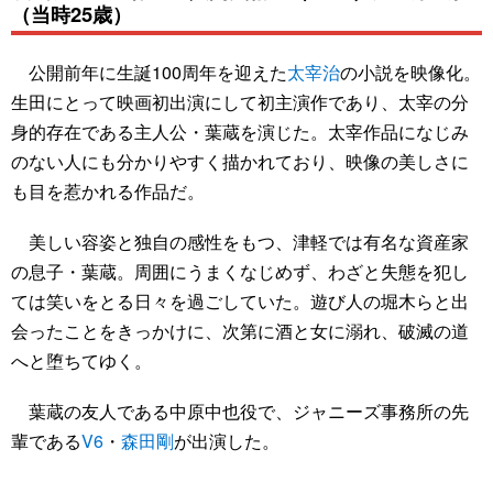
（当時25歳）
公開前年に生誕100周年を迎えた
太宰治
の小説を映像化。
生田にとって映画初出演にして初主演作であり、太宰の分
身的存在である主人公・葉蔵を演じた。太宰作品になじみ
のない人にも分かりやすく描かれており、映像の美しさに
も目を惹かれる作品だ。
美しい容姿と独自の感性をもつ、津軽では有名な資産家
の息子・葉蔵。周囲にうまくなじめず、わざと失態を犯し
ては笑いをとる日々を過ごしていた。遊び人の堀木らと出
会ったことをきっかけに、次第に酒と女に溺れ、破滅の道
へと堕ちてゆく。
葉蔵の友人である中原中也役で、ジャニーズ事務所の先
輩である
V6
・
森田剛
が出演した。