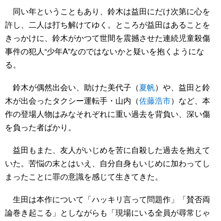
同い年ということもあり、鈴木は益田にだけ次第に心を
許し、二人は打ち解けてゆく。ところが益田はあることを
きっかけに、鈴木がかつて世間を震撼させた連続児童殺傷
事件の犯人“少年A”なのではないかと疑いを抱くようにな
る。
鈴木が偶然出会い、助けた美代子（
夏帆
）や、益田と鈴
木が出会ったタクシー運転手・山内（
佐藤浩市
）など、本
作の登場人物はみなそれぞれに重い過去を背負い、深い傷
を負った者ばかり。
益田もまた、友人がいじめを苦に自殺した過去を抱えて
いた。苦悩の末とはいえ、自分自身もいじめに加わってし
まったことに罪の意識を感じて生きてきた。
生田は本作について「ハッキリ言って問題作」「賛否両
論巻き起こる」としながらも「現場にいる全員が尋常じゃ