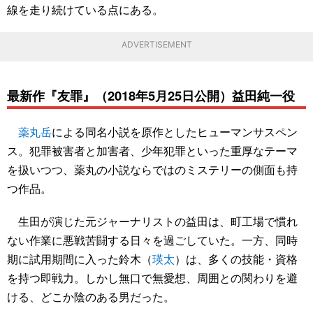
線を走り続けている点にある。
ADVERTISEMENT
最新作『友罪』（2018年5月25日公開）益田純一役
薬丸岳
による同名小説を原作としたヒューマンサスペン
ス。犯罪被害者と加害者、少年犯罪といった重厚なテーマ
を扱いつつ、薬丸の小説ならではのミステリーの側面も持
つ作品。
生田が演じた元ジャーナリストの益田は、町工場で慣れ
ない作業に悪戦苦闘する日々を過ごしていた。一方、同時
期に試用期間に入った鈴木（
瑛太
）は、多くの技能・資格
を持つ即戦力。しかし無口で無愛想、周囲との関わりを避
ける、どこか陰のある男だった。