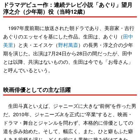
ドラマデビュー作：連続テレビ小説「あぐり」望月
淳之介（少年期）役（当時12歳）
1997年度前期に放送された朝ドラであり、美容家・吉行
あぐりのエッセイを基にした作品。生田は、あぐり（
田中
美里
）と夫・エイスケ（
野村萬斎
）の長男・淳之介の少年
期を演じた。出演は7月24日から28日の間だったが、田中
とは以降、共演はないものの、生田は今でも「お母さん」
と呼んでいるという。
映画俳優としての主な活躍
生田斗真といえば、ジャニーズに大きな“前例”を作った男
だ。2010年、ジャニーズJr.を正式に“卒業”すると、映画・
ドラマ・舞台とジャンルを問わず、本格的に俳優としての
道を歩み始めた。そして、幅広く、また、ひと癖もふた癖
もある役柄を演じ、どんな役にも果敢に挑み続けてきた。