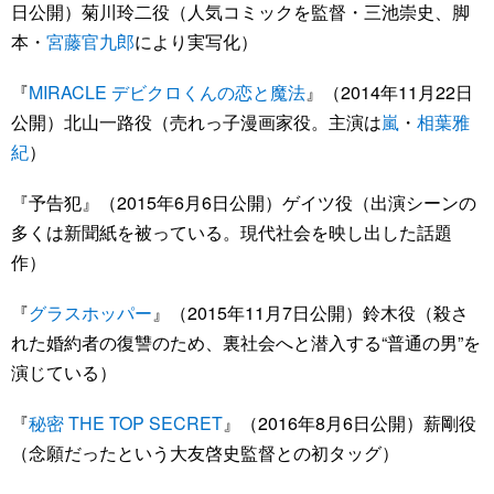
日公開）菊川玲二役（人気コミックを監督・三池崇史、脚
本・
宮藤官九郎
により実写化）
『
MIRACLE デビクロくんの恋と魔法
』（2014年11月22日
公開）北山一路役（売れっ子漫画家役。主演は
嵐
・
相葉雅
紀
）
『予告犯』（2015年6月6日公開）ゲイツ役（出演シーンの
多くは新聞紙を被っている。現代社会を映し出した話題
作）
『
グラスホッパー
』（2015年11月7日公開）鈴木役（殺さ
れた婚約者の復讐のため、裏社会へと潜入する“普通の男”を
演じている）
『
秘密 THE TOP SECRET
』（2016年8月6日公開）薪剛役
（念願だったという大友啓史監督との初タッグ）